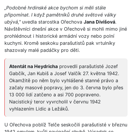
„Podobné hrdinské akce bychom si měli stále
připomínat. I když pamětníků druhé světové války
ubývá,"
uvedla starostka Ořechova
Jana Divišová
.
Návštěvníci dnešní akce v Ořechově si mohli mimo jiné
prohlédnout i historické armádní vozy nebo polní
kuchyni. Kromě seskoku parašutistů pak vrtulníky
shazovaly malé padáčky pro děti.
Atentát na Heydricha
provedli parašutisté Jozef
Gabčík, Jan Kubiš a Josef Valčík 27. května 1942.
Okamžitě po něm bylo vyhlášené stanné právo a
začaly masové popravy, jen do 3. června bylo přes
13 000 lidí zatčeno a asi 700 popraveno.
Nacistický teror vyvrcholil v červnu 1942
vyhlazením Lidic a Ležáků.
U Ořechova poblíž Telče seskočili parašutisté v březnu
1942 omylem, kvůli navigační chybě. Výsadek se