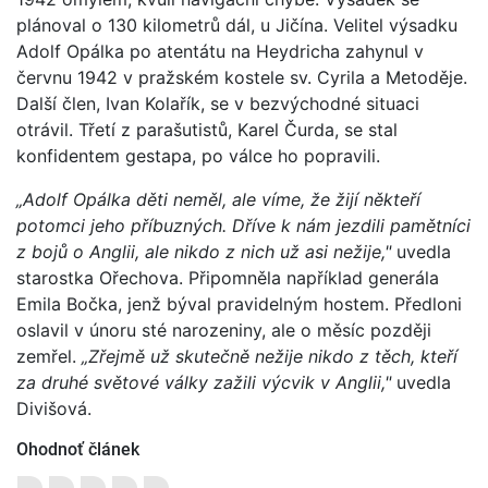
plánoval o 130 kilometrů dál, u Jičína. Velitel výsadku
Adolf Opálka po atentátu na Heydricha zahynul v
červnu 1942 v pražském kostele sv. Cyrila a Metoděje.
Další člen, Ivan Kolařík, se v bezvýchodné situaci
otrávil. Třetí z parašutistů, Karel Čurda, se stal
konfidentem gestapa, po válce ho popravili.
„Adolf Opálka děti neměl, ale víme, že žijí někteří
potomci jeho příbuzných. Dříve k nám jezdili pamětníci
z bojů o Anglii, ale nikdo z nich už asi nežije,"
uvedla
starostka Ořechova. Připomněla například generála
Emila Bočka, jenž býval pravidelným hostem. Předloni
oslavil v únoru sté narozeniny, ale o měsíc později
zemřel.
„Zřejmě už skutečně nežije nikdo z těch, kteří
za druhé světové války zažili výcvik v Anglii,"
uvedla
Divišová.
Ohodnoť článek