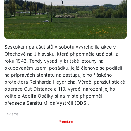
Seskokem parašutistů v sobotu vyvrcholila akce v
Ořechově na Jihlavsku, která připomněla události z
roku 1942. Tehdy vysadily britské letouny na
okupovaném území posádku, jejíž členové se podíleli
na přípravách atentátu na zastupujícího říšského
protektora Reinharda Heydricha. Výročí parašutistické
operace Out Distance a 110. výročí narození jejího
velitele Adolfa Opálky si na místě připomněl i
předseda Senátu Miloš Vystrčil (ODS).
Premium