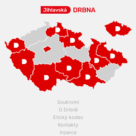
Soukromí
O Drbně
Etický kodex
Kontakty
Inzerce