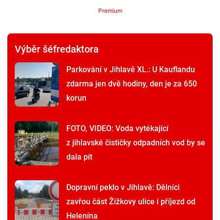
Premium
Výběr šéfredaktora
Parkování v Jihlavě XL.: U Kauflandu
zdarma jen dvě hodiny, den je za 650
korun
FOTO, VIDEO: Voda vytékající
z jihlavské čističky odpadních vod by se
dala pít
Dopravní peklo v Jihlavě: Dělníci
zavřou část Žižkovy ulice i příjezd od
Helenína