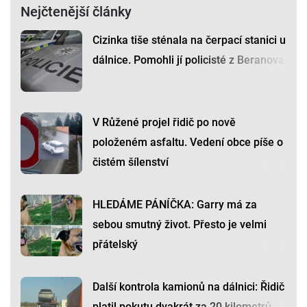
Nejčtenější články
Cizinka tiše sténala na čerpací stanici u
dálnice. Pomohli jí policisté z Beranova
V Růžené projel řidič po nově
položeném asfaltu. Vedení obce píše o
čistém šílenství
HLEDÁME PÁNÍČKA: Garry má za
sebou smutný život. Přesto je velmi
přátelský
Další kontrola kamionů na dálnici: Řidič
platil pokutu dvakrát za 20 kilometrů