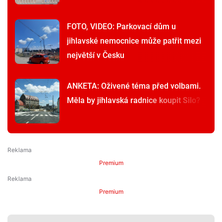
FOTO, VIDEO: Parkovací dům u
jihlavské nemocnice může patřit mezi
největší v Česku
ANKETA: Oživené téma před volbami.
Měla by jihlavská radnice koupit Silo?
Premium
Premium