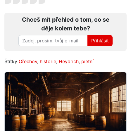
Chceš mít přehled o tom, co se
děje kolem tebe?
Přihlásit
Štítky
Ořechov
,
historie
,
Heydrich
,
pietní