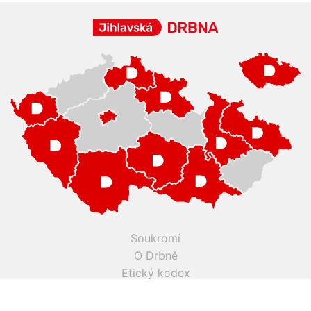
Soukromí
O Drbně
Etický kodex
Kontakty
Inzerce