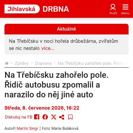
Aktuálně
Na Třebíčsku v noci hořela drůbežárna, zvířatům
se nic nestalo
více...
Zprávy
Doprava
Na Třebíčsku zahořelo pole. Řidič autob
Na Třebíčsku zahořelo pole.
Řidič autobusu zpomalil a
narazilo do něj jiné auto
Středa, 8. července 2026, 16:22
Diskutuj na FB
Autoři
Martin Singr
| Foto
Marie Buláková