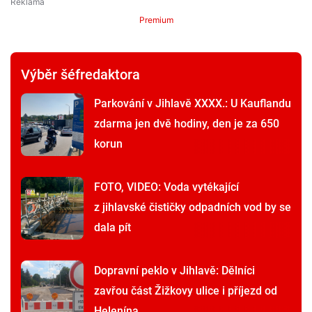
Premium
Výběr šéfredaktora
Parkování v Jihlavě XXXX.: U Kauflandu
zdarma jen dvě hodiny, den je za 650
korun
FOTO, VIDEO: Voda vytékající
z jihlavské čističky odpadních vod by se
dala pít
Dopravní peklo v Jihlavě: Dělníci
zavřou část Žižkovy ulice i příjezd od
Helenína