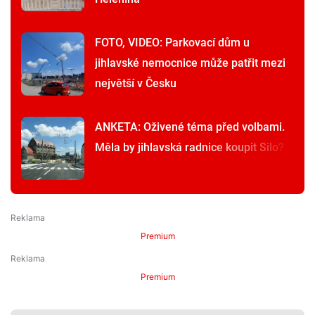
FOTO, VIDEO: Parkovací dům u
jihlavské nemocnice může patřit mezi
největší v Česku
ANKETA: Oživené téma před volbami.
Měla by jihlavská radnice koupit Silo?
Premium
Premium