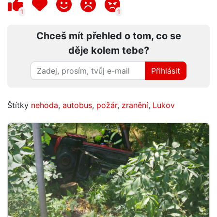
1
1
Chceš mít přehled o tom, co se
děje kolem tebe?
Přihlásit
Štítky
nehoda
,
autobus
,
požár
,
zranění
,
Lukov