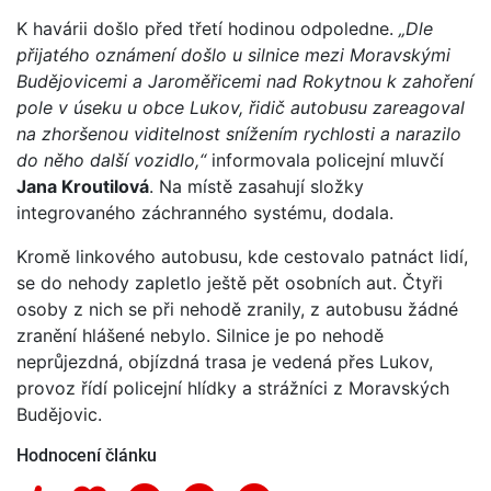
K havárii došlo před třetí hodinou odpoledne.
„Dle
přijatého oznámení došlo u silnice mezi Moravskými
Budějovicemi a Jaroměřicemi nad Rokytnou k zahoření
pole v úseku u obce Lukov, řidič autobusu zareagoval
na zhoršenou viditelnost snížením rychlosti a narazilo
do něho další vozidlo,“
informovala policejní mluvčí
Jana Kroutilová
. Na místě zasahují složky
integrovaného záchranného systému, dodala.
Kromě linkového autobusu, kde cestovalo patnáct lidí,
se do nehody zapletlo ještě pět osobních aut. Čtyři
osoby z nich se při nehodě zranily, z autobusu žádné
zranění hlášené nebylo. Silnice je po nehodě
neprůjezdná, objízdná trasa je vedená přes Lukov,
provoz řídí policejní hlídky a strážníci z Moravských
Budějovic.
Hodnocení článku