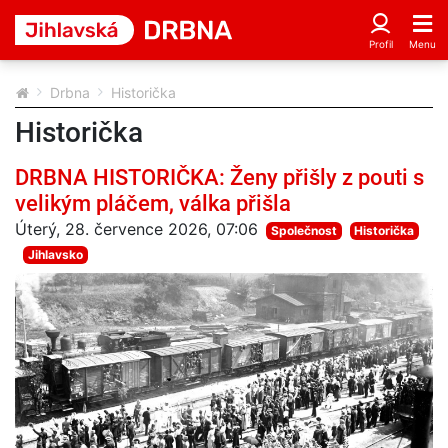
Drbna
Historička
Historička
DRBNA HISTORIČKA: Ženy přišly z pouti s
velikým pláčem, válka přišla
Úterý, 28. července 2026, 07:06
Společnost
Historička
Jihlavsko