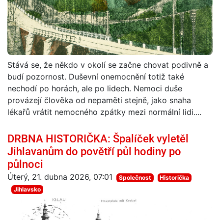
Stává se, že někdo v okolí se začne chovat podivně a
budí pozornost. Duševní onemocnění totiž také
nechodí po horách, ale po lidech. Nemoci duše
provázejí člověka od nepaměti stejně, jako snaha
lékařů vrátit nemocného zpátky mezi normální lidi....
DRBNA HISTORIČKA: Špalíček vyletěl
Jihlavanům do povětří půl hodiny po
půlnoci
Úterý, 21. dubna 2026, 07:01
Společnost
Historička
Jihlavsko