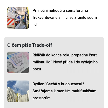
Při noční nehodě u semaforu na
frekventované silnici se zranilo sedm
lidí
O čem píše Trade-off
Řidičák do konce roku propadne čtvrt
milionu lidí. Nový přijde i do výdejního
boxu
Bydlení Čechů v budoucnosti?
Směřujeme k menším multifunkčním
prostorům