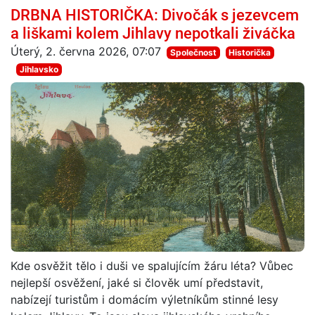
DRBNA HISTORIČKA: Divočák s jezevcem
a liškami kolem Jihlavy nepotkali živáčka
Úterý, 2. června 2026, 07:07
Společnost
Historička
Jihlavsko
Kde osvěžit tělo i duši ve spalujícím žáru léta? Vůbec
nejlepší osvěžení, jaké si člověk umí představit,
nabízejí turistům i domácím výletníkům stinné lesy