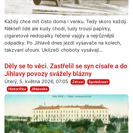
Každý chce mít čisto doma i venku. Tedy skoro každý.
Někteří lidé ale kudy chodí, tudy trousí papírky,
cigaretové nedopalky řečené vajgly a nejrůznější
odpadky. Po Jihlavě dnes jezdí vysavače na kolech,
takzvaní ufouni. Uklízeči choboty vysávají...
Děly se to věci. Zastřelil se syn císaře a do
Jihlavy povozy svážely blázny
Úterý, 5. května 2026, 07:05
Zdraví
Společnost
Historička
Jihlavsko