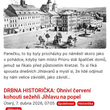
Panečku, to by byly procházky po náměstí skoro jako
v pohádce, kdyby tam místo Prioru stál špalíček domů,
jemuž se říkalo před půlstoletím Kretzel. To si říká
spousta dnešních Jihlavanů a myslí si, že lidé odjinud
by nám velice záviděli, jako závidí...
DRBNA HISTORIČKA: Ohniví červení
kohouti sežehli Jihlavu na popel
Úterý, 7. dubna 2026, 07:05
Společnost
Historička
Jihlavsko