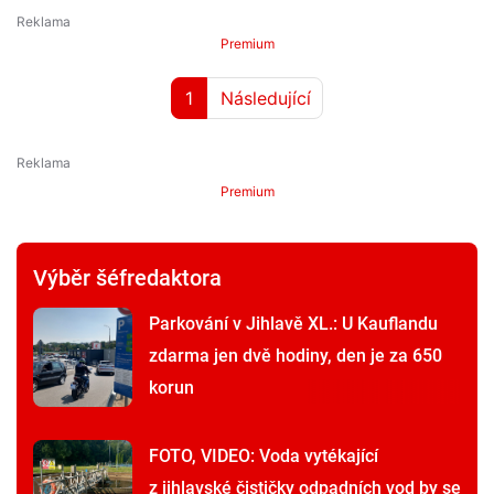
Premium
1
Následující
Premium
Výběr šéfredaktora
Parkování v Jihlavě XL.: U Kauflandu
zdarma jen dvě hodiny, den je za 650
korun
FOTO, VIDEO: Voda vytékající
z jihlavské čističky odpadních vod by se