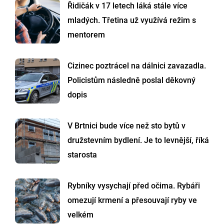
Řidičák v 17 letech láká stále více
mladých. Třetina už využívá režim s
mentorem
Cizinec poztrácel na dálnici zavazadla.
Policistům následně poslal děkovný
dopis
V Brtnici bude více než sto bytů v
družstevním bydlení. Je to levnější, říká
starosta
Rybníky vysychají před očima. Rybáři
omezují krmení a přesouvají ryby ve
velkém