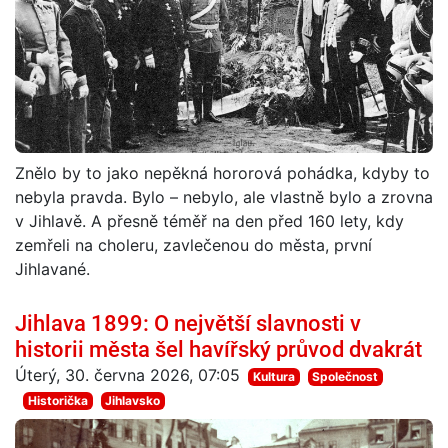
Znělo by to jako nepěkná hororová pohádka, kdyby to
nebyla pravda. Bylo – nebylo, ale vlastně bylo a zrovna
v Jihlavě. A přesně téměř na den před 160 lety, kdy
zemřeli na choleru, zavlečenou do města, první
Jihlavané.
Jihlava 1899: O největší slavnosti v
historii města šel havířský průvod dvakrát
Úterý, 30. června 2026, 07:05
Kultura
Společnost
Historička
Jihlavsko