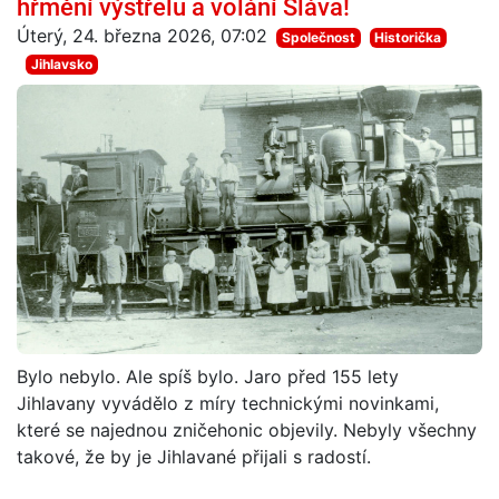
hřmění výstřelů a volání Sláva!
Úterý, 24. března 2026, 07:02
Společnost
Historička
Jihlavsko
Bylo nebylo. Ale spíš bylo. Jaro před 155 lety
Jihlavany vyvádělo z míry technickými novinkami,
které se najednou zničehonic objevily. Nebyly všechny
takové, že by je Jihlavané přijali s radostí.