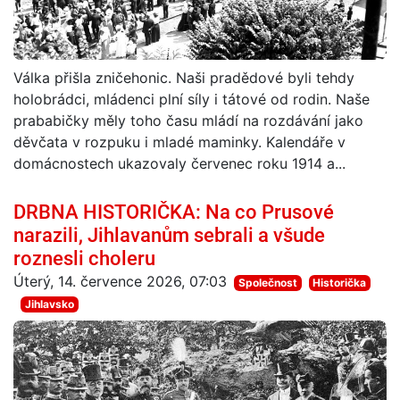
Válka přišla zničehonic. Naši pradědové byli tehdy
holobrádci, mládenci plní síly i tátové od rodin. Naše
prababičky měly toho času mládí na rozdávání jako
děvčata v rozpuku i mladé maminky. Kalendáře v
domácnostech ukazovaly červenec roku 1914 a...
DRBNA HISTORIČKA: Na co Prusové
narazili, Jihlavanům sebrali a všude
roznesli choleru
Úterý, 14. července 2026, 07:03
Společnost
Historička
Jihlavsko