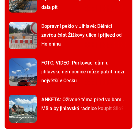
dala pít
Dopravní peklo v Jihlavě: Dělníci
zavřou část Žižkovy ulice i příjezd od
Helenína
FOTO, VIDEO: Parkovací dům u
jihlavské nemocnice může patřit mezi
největší v Česku
ANKETA: Oživené téma před volbami.
Měla by jihlavská radnice koupit Silo?