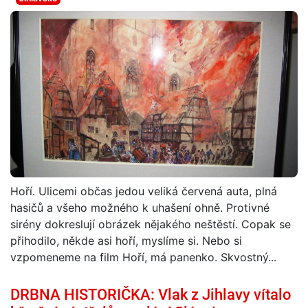
Hoří. Ulicemi občas jedou veliká červená auta, plná
hasičů a všeho možného k uhašení ohně. Protivné
sirény dokreslují obrázek nějakého neštěstí. Copak se
přihodilo, někde asi hoří, myslíme si. Nebo si
vzpomeneme na film Hoří, má panenko. Skvostný...
DRBNA HISTORIČKA: Vlak z Jihlavy vítalo