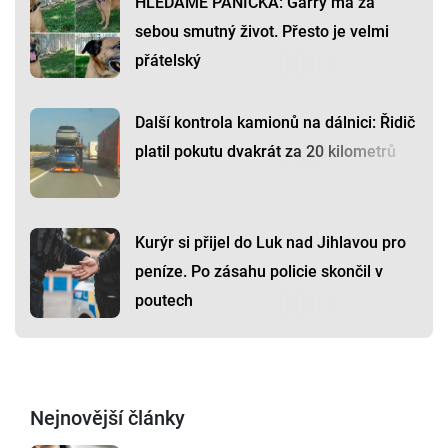
HLEDÁME PÁNÍČKA: Garry má za
sebou smutný život. Přesto je velmi
přátelský
Další kontrola kamionů na dálnici: Řidič
platil pokutu dvakrát za 20 kilometrů
Kurýr si přijel do Luk nad Jihlavou pro
peníze. Po zásahu policie skončil v
poutech
Nejnovější články