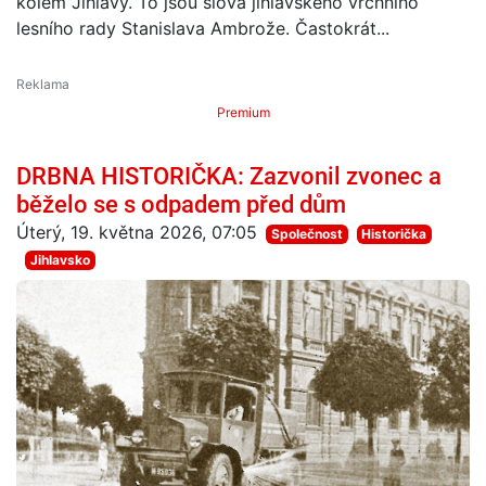
kolem Jihlavy. To jsou slova jihlavského vrchního
lesního rady Stanislava Ambrože. Častokrát...
Premium
DRBNA HISTORIČKA: Zazvonil zvonec a
běželo se s odpadem před dům
Úterý, 19. května 2026, 07:05
Společnost
Historička
Jihlavsko