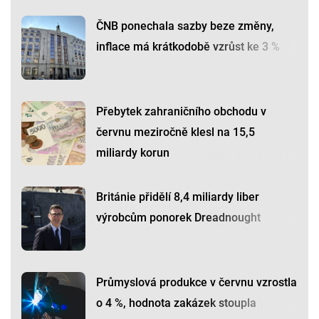
ČNB ponechala sazby beze změny,
inflace má krátkodobě vzrůst ke 3 %
Přebytek zahraničního obchodu v
červnu meziročně klesl na 15,5
miliardy korun
Británie přidělí 8,4 miliardy liber
výrobcům ponorek Dreadnought
Průmyslová produkce v červnu vzrostla
o 4 %, hodnota zakázek stoupla