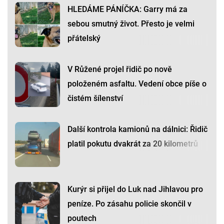
HLEDÁME PÁNÍČKA: Garry má za
sebou smutný život. Přesto je velmi
přátelský
V Růžené projel řidič po nově
položeném asfaltu. Vedení obce píše o
čistém šílenství
Další kontrola kamionů na dálnici: Řidič
platil pokutu dvakrát za 20 kilometrů
Kurýr si přijel do Luk nad Jihlavou pro
peníze. Po zásahu policie skončil v
poutech