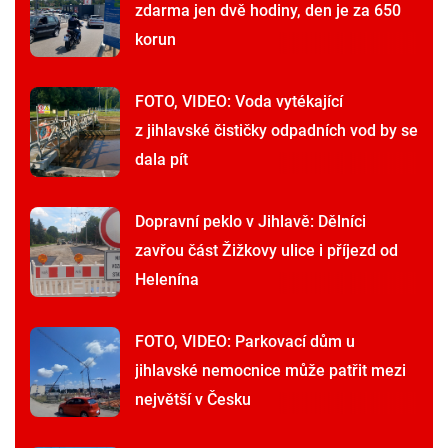
zdarma jen dvě hodiny, den je za 650
korun
FOTO, VIDEO: Voda vytékající
z jihlavské čističky odpadních vod by se
dala pít
Dopravní peklo v Jihlavě: Dělníci
zavřou část Žižkovy ulice i příjezd od
Helenína
FOTO, VIDEO: Parkovací dům u
jihlavské nemocnice může patřit mezi
největší v Česku