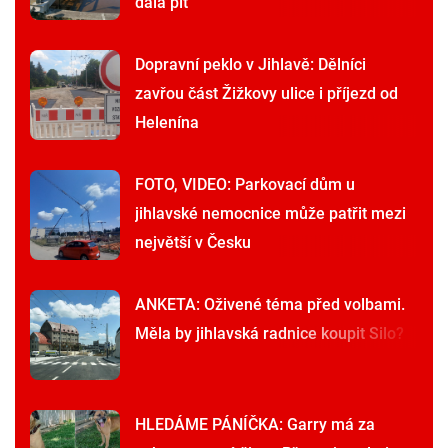
dala pít
Dopravní peklo v Jihlavě: Dělníci
zavřou část Žižkovy ulice i příjezd od
Helenína
FOTO, VIDEO: Parkovací dům u
jihlavské nemocnice může patřit mezi
největší v Česku
ANKETA: Oživené téma před volbami.
Měla by jihlavská radnice koupit Silo?
HLEDÁME PÁNÍČKA: Garry má za