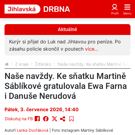
Aktuálně
Kurýr si přijel do Luk nad Jihlavou pro peníze. Po
zásahu policie skončil v poutech
více...
Z kraje
Žďársko
Naše navždy. Ke sňatku Martině Sáblí
Naše navždy. Ke sňatku Martině
Sáblíkové gratulovala Ewa Farna
i Danuše Nerudová
Pátek, 3. července 2026, 14:40
Diskutuj na FB
Autoři
Lenka Dvořáková
| Foto
Instagram Martiny Sáblíkové