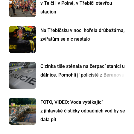
v Telči i v Polné, v Třebíči otevřou
stadion
Na Třebíčsku v noci hořela drůbežárna,
zvířatům se nic nestalo
Cizinka tiše sténala na čerpací stanici u
dálnice. Pomohli jí policisté z Beranova
FOTO, VIDEO: Voda vytékající
z jihlavské čističky odpadních vod by se
dala pít