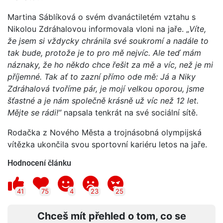
Martina Sáblíková o svém dvanáctiletém vztahu s
Nikolou Zdráhalovou informovala vloni na jaře. „
Víte,
že jsem si vždycky chránila své soukromí a nadále to
tak bude, protože je to pro mě nejvíc. Ale teď mám
náznaky, že ho někdo chce řešit za mě a víc, než je mi
příjemné. Tak ať to zazní přímo ode mě: Já a Niky
Zdráhalová tvoříme pár, je mojí velkou oporou, jsme
šťastné a je nám společně krásně už víc než 12 let.
Mějte se rádi!“
napsala tenkrát na své sociální sítě.
Rodačka z Nového Města a trojnásobná olympijská
vítězka ukončila svou sportovní kariéru letos na jaře.
Hodnocení článku
41
75
4
23
25
Chceš mít přehled o tom, co se