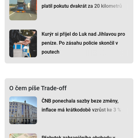
platil pokutu dvakrát za 20 kilometrů
Kurýr si přijel do Luk nad Jihlavou pro
peníze. Po zásahu policie skončil v
poutech
O čem píše Trade-off
ČNB ponechala sazby beze změny,
inflace má krátkodobě vzrůst ke 3 %
Přebytek zahraničního obchodu v