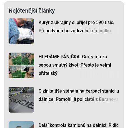
Nejčtenější články
Kurýr z Ukrajiny si přijel pro 590 tisíc.
Při podvodu ho zadržela kriminálka
HLEDÁME PÁNÍČKA: Garry má za
sebou smutný život. Přesto je velmi
přátelský
Cizinka tiše sténala na čerpací stanici u
dálnice. Pomohli jí policisté z Beranova
Další kontrola kamionů na dálnici: Řidič