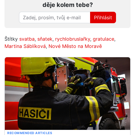
děje kolem tebe?
Přihlásit
Štítky
svatba
,
sňatek
,
rychlobruslařky
,
gratulace
,
Martina Sáblíková
,
Nové Město na Moravě