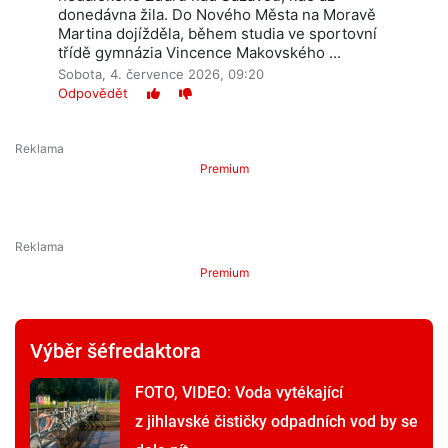
donedávna žila. Do Nového Města na Moravě
Martina dojížděla, během studia ve sportovní
třídě gymnázia Vincence Makovského ...
Sobota, 4. července 2026, 09:20
Odpovědět
Premium
Premium
Výběr šéfredaktora
FOTO, VIDEO: Voda vytékající
z jihlavské čističky odpadních vod by se