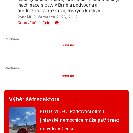
machinace s byty v Brně a podvodná a
předražená zakázka vojenských kuchyní.
Pondělí, 6. července 2026, 21:12
Odpovědět
1
Premium
Premium
Výběr šéfredaktora
FOTO, VIDEO: Parkovací dům u
jihlavské nemocnice může patřit mezi
největší v Česku