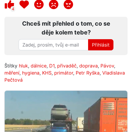
4
Chceš mít přehled o tom, co se
děje kolem tebe?
Přihlásit
Štítky
hluk
,
dálnice
,
D1
,
přivaděč
,
doprava
,
Pávov
,
měření
,
hygiena
,
KHS
,
primátor
,
Petr Ryška
,
Vladislava
Pečtová