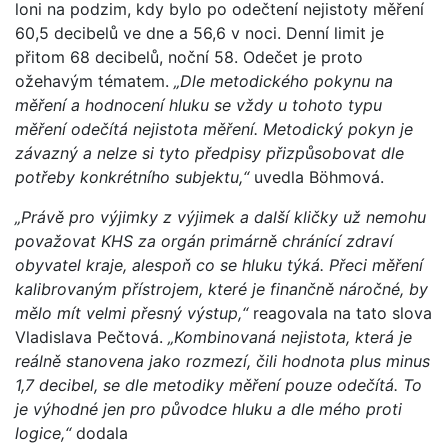
loni na podzim, kdy bylo po odečtení nejistoty měření
60,5 decibelů ve dne a 56,6 v noci. Denní limit je
přitom 68 decibelů, noční 58. Odečet je proto
ožehavým tématem.
„Dle metodického pokynu na
měření a hodnocení hluku se vždy u tohoto typu
měření odečítá nejistota měření. Metodický pokyn je
závazný a nelze si tyto předpisy přizpůsobovat dle
potřeby konkrétního subjektu,“
uvedla Böhmová.
„Právě pro výjimky z výjimek a další kličky už nemohu
považovat KHS za orgán primárně chránící zdraví
obyvatel kraje, alespoň co se hluku týká. Přeci měření
kalibrovaným přístrojem, které je finančně náročné, by
mělo mít velmi přesný výstup,“
reagovala na tato slova
Vladislava Pečtová.
„Kombinovaná nejistota, která je
reálně stanovena jako rozmezí, čili hodnota plus minus
1,7 decibel, se dle metodiky měření pouze odečítá. To
je výhodné jen pro původce hluku a dle mého proti
logice,“
dodala