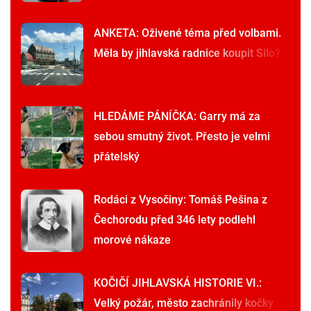
ANKETA: Oživené téma před volbami.
Měla by jihlavská radnice koupit Silo?
HLEDÁME PÁNÍČKA: Garry má za
sebou smutný život. Přesto je velmi
přátelský
Rodáci z Vysočiny: Tomáš Pešina z
Čechorodu před 346 lety podlehl
morové nákaze
KOČIČÍ JIHLAVSKÁ HISTORIE VI.:
Velký požár, město zachránily kočky