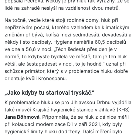
popsala Pečtová. Někdy je prý hluk tak výrazný, že se
lidé na zahradě neslyší na vzdálenost dvou metrů.
Na točně, vedle které stojí rodinné domy, hluk při
nepříznivém počasí, kterého vzhledem ke klimatickým
změnám přibývá, kolísá mezi sedmdesáti, devadesáti a
někdy i sto decibely. Hygiena naměřila 60,5 decibelů
ve dne a 56,6 v noci. „Těch šedesát přes den je v
normě, to kdybyste bydlela ve městě, tam je ten hluk
větší, ale šestapadesát v noci, to je hodně,“ uznal při
schůzce primátor, který s v problematice hluku dobře
orientuje kvůli Kronospanu.
„Jako kdyby tu startoval tryskáč.“
K problematice hluku se pro Jihlavskou Drbnu vyjádřila
také mluvčí Krajské hygienické stanice v Jihlavě (KHS)
Jana Böhmová
. Připomněla, že se hluk z dálnice měřil
při kolaudaci modernizace D1 v září 2021, kdy byly
hygienické limity hluku dodrženy. Další měření bylo