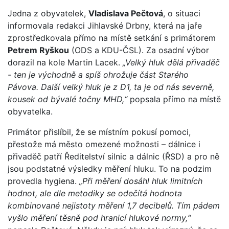
Jedna z obyvatelek,
Vladislava Pečtová
, o situaci
informovala redakci Jihlavské Drbny, která na jaře
zprostředkovala přímo na místě setkání s primátorem
Petrem Ryškou
(ODS a KDU-ČSL). Za osadní výbor
dorazil na kole Martin Lacek.
„Velký hluk dělá přivaděč
- ten je východně a spíš ohrožuje část Starého
Pávova. Další velký hluk je z D1, ta je od nás severně,
kousek od bývalé točny MHD,“
popsala přímo na místě
obyvatelka.
Primátor přislíbil, že se místním pokusí pomoci,
přestože má město omezené možnosti – dálnice i
přivaděč patří Ředitelství silnic a dálnic (ŘSD) a pro ně
jsou podstatné výsledky měření hluku. To na podzim
provedla hygiena.
„Při měření dosáhl hluk limitních
hodnot, ale dle metodiky se odečítá hodnota
kombinované nejistoty měření 1,7 decibelů. Tím pádem
vyšlo měření těsně pod hranicí hlukové normy,“