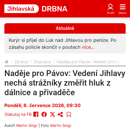
Aktuálně
Kurýr si přijel do Luk nad Jihlavou pro peníze. Po
zásahu policie skončil v poutech
více...
Zprávy
Doprava
Naděje pro Pávov: Vedení Jihlavy nech
Naděje pro Pávov: Vedení Jihlavy
nechá strážníky změřit hluk z
dálnice a přivaděče
Pondělí, 6. července 2026, 09:30
Diskutuj na FB
Autoři
Martin Singr
| Foto
Martin Singr