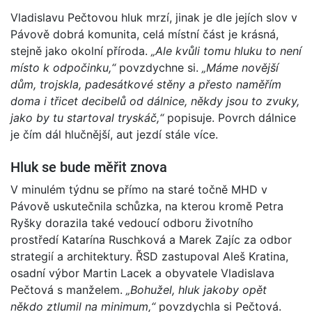
Vladislavu Pečtovou hluk mrzí, jinak je dle jejích slov v
Pávově dobrá komunita, celá místní část je krásná,
stejně jako okolní příroda.
„Ale kvůli tomu hluku to není
místo k odpočinku,“
povzdychne si.
„Máme novější
dům, trojskla, padesátkové stěny a přesto naměřím
doma i třicet decibelů od dálnice, někdy jsou to zvuky,
jako by tu startoval tryskáč,“
popisuje. Povrch dálnice
je čím dál hlučnější, aut jezdí stále více.
Hluk se bude měřit znova
V minulém týdnu se přímo na staré točně MHD v
Pávově uskutečnila schůzka, na kterou kromě Petra
Ryšky dorazila také vedoucí odboru životního
prostředí Katarína Ruschková a Marek Zajíc za odbor
strategií a architektury. ŘSD zastupoval Aleš Kratina,
osadní výbor Martin Lacek a obyvatele Vladislava
Pečtová s manželem.
„Bohužel, hluk jakoby opět
někdo ztlumil na minimum,“
povzdychla si Pečtová.