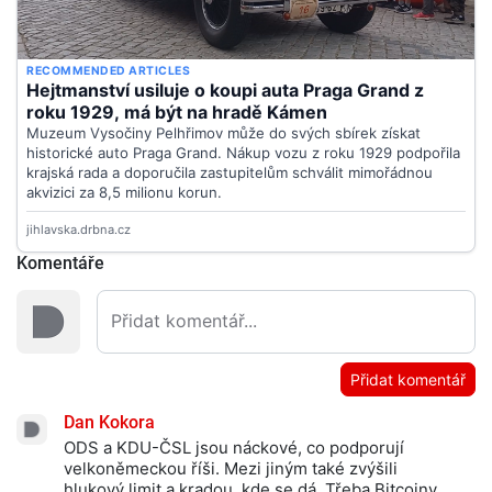
Komentáře
Přidat komentář
Dan Kokora
ODS a KDU-ČSL jsou náckové, co podporují
velkoněmeckou říši. Mezi jiným také zvýšili
hlukový limit a kradou, kde se dá. Třeba Bitcoiny,