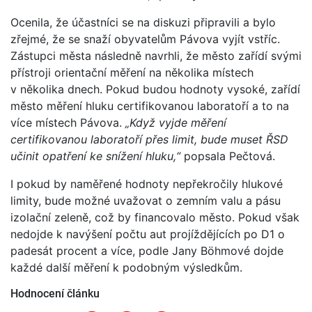
Ocenila, že účastníci se na diskuzi připravili a bylo
zřejmé, že se snaží obyvatelům Pávova vyjít vstříc.
Zástupci města následně navrhli, že město zařídí svými
přístroji orientační měření na několika místech
v několika dnech. Pokud budou hodnoty vysoké, zařídí
město měření hluku certifikovanou laboratoří a to na
více místech Pávova.
„Když vyjde měření
certifikovanou laboratoří přes limit, bude muset ŘSD
učinit opatření ke snížení hluku,“
popsala Pečtová.
I pokud by naměřené hodnoty nepřekročily hlukové
limity, bude možné uvažovat o zemním valu a pásu
izolační zeleně, což by financovalo město. Pokud však
nedojde k navýšení počtu aut projíždějících po D1 o
padesát procent a více, podle Jany Böhmové dojde
každé další měření k podobným výsledkům.
Hodnocení článku