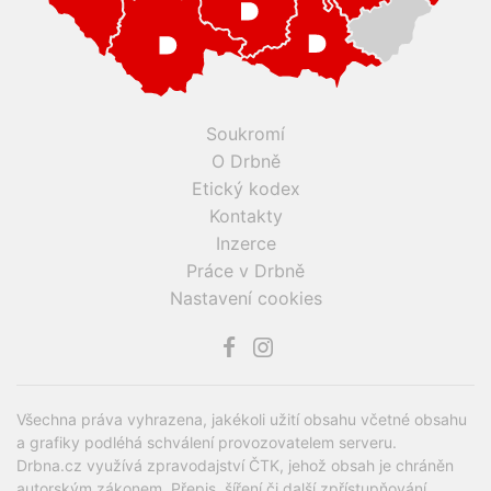
Soukromí
O Drbně
Etický kodex
Kontakty
Inzerce
Práce v Drbně
Nastavení cookies
Všechna práva vyhrazena, jakékoli užití obsahu včetné obsahu
a grafiky podléhá schválení provozovatelem serveru.
Drbna.cz využívá zpravodajství ČTK, jehož obsah je chráněn
autorským zákonem. Přepis, šíření či další zpřístupňování