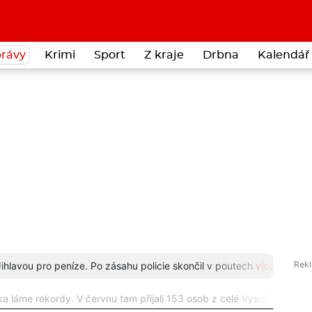
rávy
Krimi
Sport
Z kraje
Drbna
Kalendář 
 Jihlavou pro peníze. Po zásahu policie skončil v poutech
více...
Staros
a láme rekordy. V červnu tam přijali 153 osob z celé Vysočiny