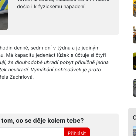
došlo i k fyzickému napadení.
 hodin denně, sedm dní v týdnu a je jediným
. Má kapacitu jedenáct lůžek a účtuje si čtyři
ují, že dlouhodobě uhradí pobyt přibližně jedna
latek neuhradí. Vymáhání pohledávek je proto
ela Zachrlová.
O
 tom, co se děje kolem tebe?
Přihlásit