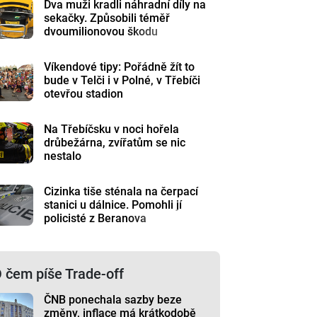
Dva muži kradli náhradní díly na
sekačky. Způsobili téměř
dvoumilionovou škodu
Víkendové tipy: Pořádně žít to
bude v Telči i v Polné, v Třebíči
otevřou stadion
Na Třebíčsku v noci hořela
drůbežárna, zvířatům se nic
nestalo
Cizinka tiše sténala na čerpací
stanici u dálnice. Pomohli jí
policisté z Beranova
 čem píše Trade-off
ČNB ponechala sazby beze
změny, inflace má krátkodobě