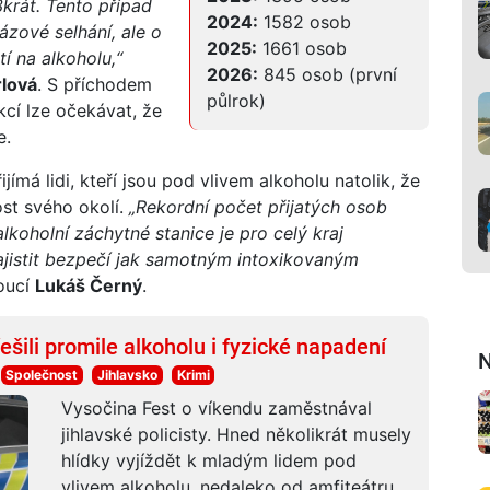
3krát. Tento případ
2024:
1582 osob
rázové selhání, ale o
2025:
1661 osob
í na alkoholu,“
2026:
845 osob (první
lová
. S příchodem
půlrok)
kcí lze očekávat, že
e.
jímá lidi, kteří jsou pod vlivem alkoholu natolik, že
ost svého okolí.
„Rekordní počet přijatých osob
lkoholní záchytné stanice je pro celý kraj
zajistit bezpečí jak samotným intoxikovaným
oucí
Lukáš Černý
.
šili promile alkoholu i fyzické napadení
N
Společnost
Jihlavsko
Krimi
Vysočina Fest o víkendu zaměstnával
jihlavské policisty. Hned několikrát musely
hlídky vyjíždět k mladým lidem pod
vlivem alkoholu, nedaleko od amfiteátru