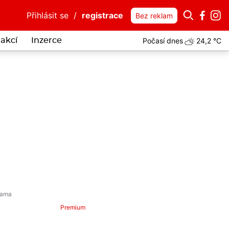
Přihlásit se
/
registrace
Bez reklam
Počasí dnes
24,2 °C
akcí
Inzerce
ta Polné uvěřil, že dříve investoval do bitcoinů. Stal se obětí podvo
Premium