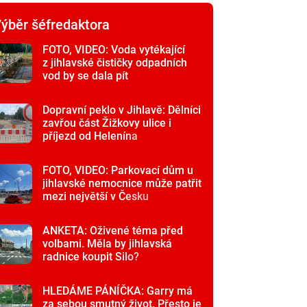
ýběr šéfredaktora
FOTO, VIDEO: Voda vytékající
z jihlavské čističky odpadních
vod by se dala pít
Dopravní peklo v Jihlavě: Dělníci
zavřou část Žižkovy ulice i
příjezd od Helenína
FOTO, VIDEO: Parkovací dům u
jihlavské nemocnice může patřit
mezi největší v Česku
ANKETA: Oživené téma před
volbami. Měla by jihlavská
radnice koupit Silo?
HLEDÁME PÁNÍČKA: Garry má
za sebou smutný život. Přesto je