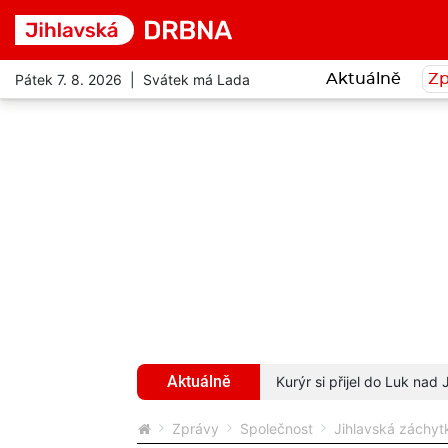
Pátek 7. 8. 2026 | Svátek má Lada
Aktuálně
Zp
Aktuálně
 pokutu dvakrát za 20 kilometrů
více...
Kurýr si přijel do Luk nad
Zprávy
Společnost
Jihlavská záchytk