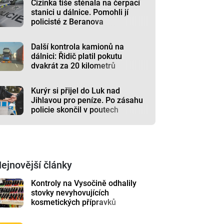
Cizinka tiše sténala na čerpací
stanici u dálnice. Pomohli jí
policisté z Beranova
Další kontrola kamionů na
dálnici: Řidič platil pokutu
dvakrát za 20 kilometrů
Kurýr si přijel do Luk nad
Jihlavou pro peníze. Po zásahu
policie skončil v poutech
ejnovější články
Kontroly na Vysočině odhalily
stovky nevyhovujících
kosmetických přípravků