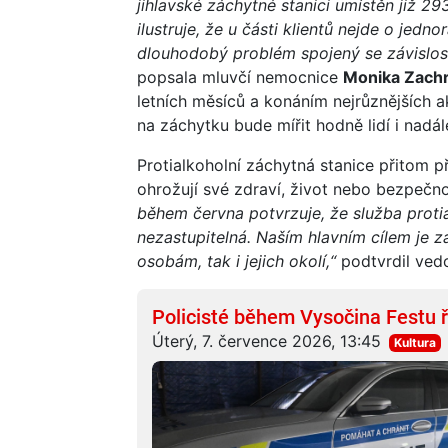
jihlavské záchytné stanici umístěn již 29
ilustruje, že u části klientů nejde o jedno
dlouhodobý problém spojený se závislost
popsala mluvčí nemocnice
Monika Zachr
letních měsíců a konáním nejrůznějších a
na záchytku bude mířit hodně lidí i nadál
Protialkoholní záchytná stanice přitom při
ohrožují své zdraví, život nebo bezpečn
během června potvrzuje, že služba protia
nezastupitelná. Naším hlavním cílem je 
osobám, tak i jejich okolí,“
podtvrdil ved
Policisté během Vysočina Festu ře
Úterý, 7. července 2026, 13:45
Kultura