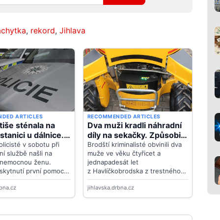
áchytka
,
rekord
,
Jihlava