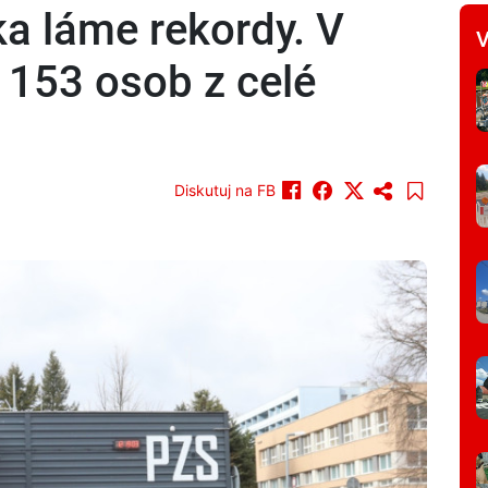
ka láme rekordy. V
V
i 153 osob z celé
Diskutuj na FB