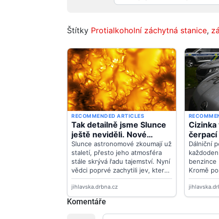
Štítky
Protialkoholní záchytná stanice
,
z
Komentáře