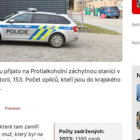
přijato na Protialkoholní záchytnou stanici v
N
orii, 153. Počet opilců, kteří jsou do krajského
.
Premium
 které tam zamíří
Počty zadržených:
muž, který byl na
2023:
1395 osob