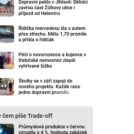
Dopravní peklo v Jihlavě: Dělníci
zavřou část Žižkovy ulice i
příjezd od Helenína
Řidička mercedesu šla s autem
přes střechu. Měla 1,70 promile
a přišla o řidičák
Péči o novorozence a kojence v
třebíčské nemocnici zlepší
vyhřívané lůžko
Školky se v září zapojí do
nového projektu. Každé ráno
jedno dopravní pravidlo
 čem píše Trade-off
Průmyslová produkce v červnu
vzrostla o 4 %, hodnota zakázek