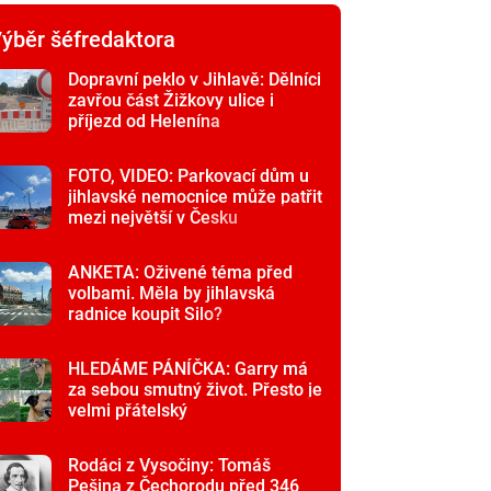
ýběr šéfredaktora
Dopravní peklo v Jihlavě: Dělníci
zavřou část Žižkovy ulice i
příjezd od Helenína
FOTO, VIDEO: Parkovací dům u
jihlavské nemocnice může patřit
mezi největší v Česku
ANKETA: Oživené téma před
volbami. Měla by jihlavská
radnice koupit Silo?
HLEDÁME PÁNÍČKA: Garry má
za sebou smutný život. Přesto je
velmi přátelský
Rodáci z Vysočiny: Tomáš
Pešina z Čechorodu před 346