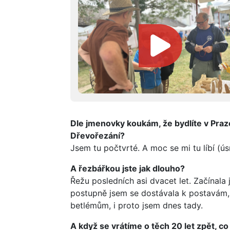
Dle jmenovky koukám, že bydlíte v Praze.
Dřevořezání?
Jsem tu počtvrté. A moc se mi tu líbí (ú
A řezbářkou jste jak dlouho?
Řežu posledních asi dvacet let. Začínala
postupně jsem se dostávala k postavám, 
betlémům, i proto jsem dnes tady.
A když se vrátíme o těch 20 let zpět, c