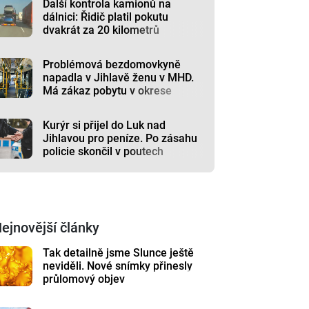
Další kontrola kamionů na
dálnici: Řidič platil pokutu
dvakrát za 20 kilometrů
Problémová bezdomovkyně
napadla v Jihlavě ženu v MHD.
Má zákaz pobytu v okrese
Kurýr si přijel do Luk nad
Jihlavou pro peníze. Po zásahu
policie skončil v poutech
ejnovější články
Tak detailně jsme Slunce ještě
neviděli. Nové snímky přinesly
průlomový objev