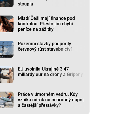
stoupla
Mladí Češi mají finance pod
kontrolou. Přesto jim chybí
peníze na zážitky
Pozemní stavby podpořily
červnový růst stavebnictví
EU uvolnila Ukrajině 3,47
miliardy eur na drony a Gripeny
Práce v úmorném vedru. Kdy
vzniká nárok na ochranný nápoj
a častější přestávky?