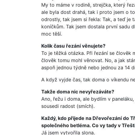
My to máme v rodině, strejčka, který řeza
ale byla dost drahá, tak i proto jsem o to
odrostly, tak jsem si řekla: Tak, a teď j
koníčkům. Tak jsem dostala první sadu d
moc těší.
Kolik času řezání věnujete?
To je těžká otázka. Při řezání se člověk 
člověk tomu mohl věnovat. No, a jak stá
aspoň jednou týdně nebo jednou za 14 dn
A když vyjde čas, tak doma o víkendu n
Takže doma nic nevyřezáváte?
Ano, řežu i doma, ale bydlím v paneláku,
sousedi radost (smích).
Každý, kdo přijede na Dřevořezání do T
společného betléma. Co vy tady v Třeš
Já jsem vytvořila slona.