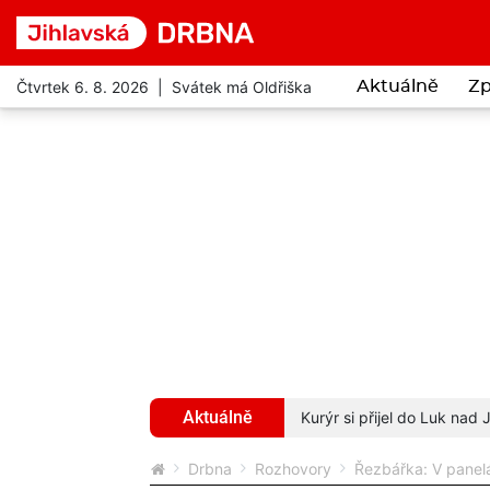
Čtvrtek 6. 8. 2026 | Svátek má Oldřiška
Aktuálně
Zp
Aktuálně
 pokutu dvakrát za 20 kilometrů
více...
Kurýr si přijel do Luk nad
Drbna
Rozhovory
Řezbářka: V panelá