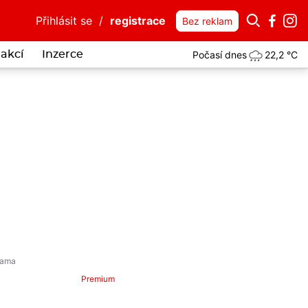
Přihlásit se
/
registrace
Bez reklam
Počasí dnes
22,2 °C
akcí
Inzerce
ta Polné uvěřil, že dříve investoval do bitcoinů. Stal se obětí podvo
Premium