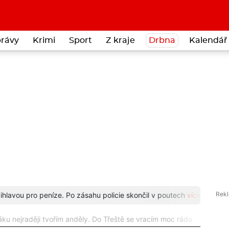
rávy
Krimi
Sport
Z kraje
Drbna
Kalendář 
 Jihlavou pro peníze. Po zásahu policie skončil v poutech
více...
Staros
ku nejraději tvořím anděly. Do Třeště se vracím moc ráda