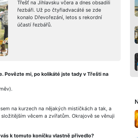
Třešť na Jihlavsku včera a dnes obsadili
řezbáři. Už po čtyřiadvacáté se zde
konalo Dřevořezání, letos s rekordní
účastí řezbářů.
 Povězte mi, po kolikáté jste tady v Třešti na
směv).
N
 jsem na kurzech na nějakých mističkách a tak, a
složitějším věcem a zvířatům. Okrajově se věnuji
o vás k tomuto koníčku vlastně přivedlo?