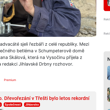
advacáté sjeli řezbáři z celé republiky. Mezi
společného betléma v Schumpeterově domě
na Skálová, která na Vysočinu přijela z
N
 redakci Jihlavské Drbny rozhovor.
Premium
o. Dřevořezání v Třešti bylo letos rekordní
a
Společnost
Jihlavsko