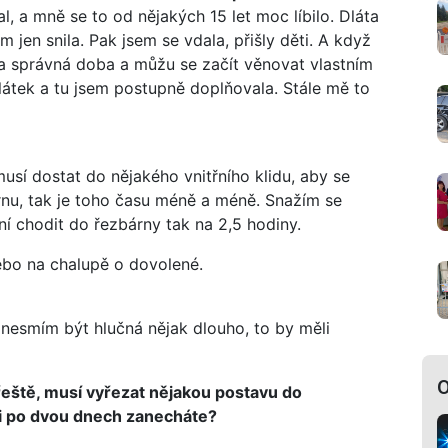
l, a mně se to od nějakých 15 let moc líbilo. Dláta
m jen snila. Pak jsem se vdala, přišly děti. A když
e ta správná doba a můžu se začít věnovat vlastním
látek a tu jsem postupně doplňovala. Stále mě to
musí dostat do nějakého vnitřního klidu, aby se
rnu, tak je toho času méně a méně. Snažím se
í chodit do řezbárny tak na 2,5 hodiny.
ebo na chalupě o dovolené.
 nesmím být hlučná nějak dlouho, to by měli
O
řeště, musí vyřezat nějakou postavu do
ti po dvou dnech zanecháte?