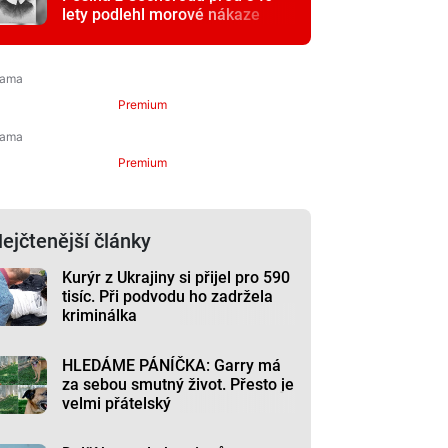
lety podlehl morové nákaze
Premium
Premium
ejčtenější články
Kurýr z Ukrajiny si přijel pro 590
tisíc. Při podvodu ho zadržela
kriminálka
HLEDÁME PÁNÍČKA: Garry má
za sebou smutný život. Přesto je
velmi přátelský