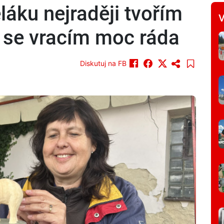
áku nejraději tvořím
V
ě se vracím moc ráda
Diskutuj na FB