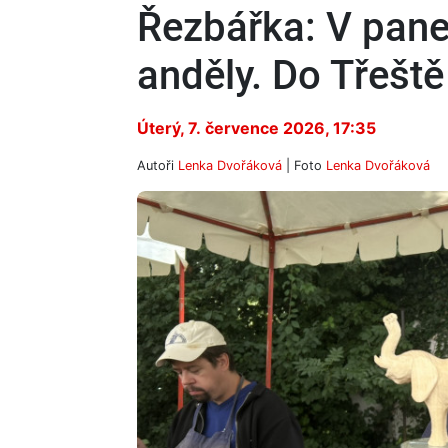
Řezbářka: V panel
anděly. Do Třešt
Úterý, 7. července 2026, 17:35
Autoři
Lenka Dvořáková
| Foto
Lenka Dvořáková