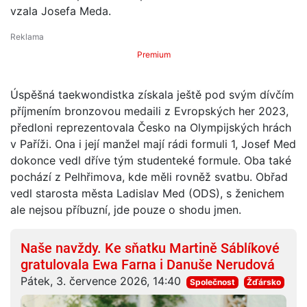
vzala Josefa Meda.
Premium
Úspěšná taekwondistka získala ještě pod svým dívčím
příjmením bronzovou medaili z Evropských her 2023,
předloni reprezentovala Česko na Olympijských hrách
v Paříži. Ona i její manžel mají rádi formuli 1, Josef Med
dokonce vedl dříve tým studenteké formule. Oba také
pochází z Pelhřimova, kde měli rovněž svatbu. Obřad
vedl starosta města Ladislav Med (ODS), s ženichem
ale nejsou příbuzní, jde pouze o shodu jmen.
Naše navždy. Ke sňatku Martině Sáblíkové
gratulovala Ewa Farna i Danuše Nerudová
Pátek, 3. července 2026, 14:40
Společnost
Žďársko