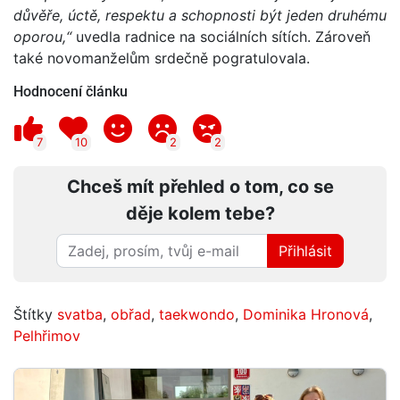
důvěře, úctě, respektu a schopnosti být jeden druhému
oporou,“
uvedla radnice na sociálních sítích. Zároveň
také novomanželům srdečně pogratulovala.
Hodnocení článku
7
10
2
2
Chceš mít přehled o tom, co se
děje kolem tebe?
Přihlásit
Štítky
svatba
,
obřad
,
taekwondo
,
Dominika Hronová
,
Pelhřimov