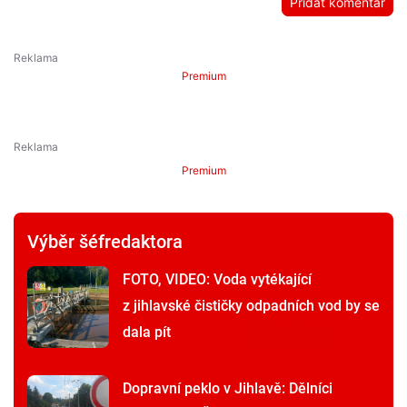
Přidat komentář
Premium
Premium
Výběr šéfredaktora
FOTO, VIDEO: Voda vytékající
z jihlavské čističky odpadních vod by se
dala pít
Dopravní peklo v Jihlavě: Dělníci