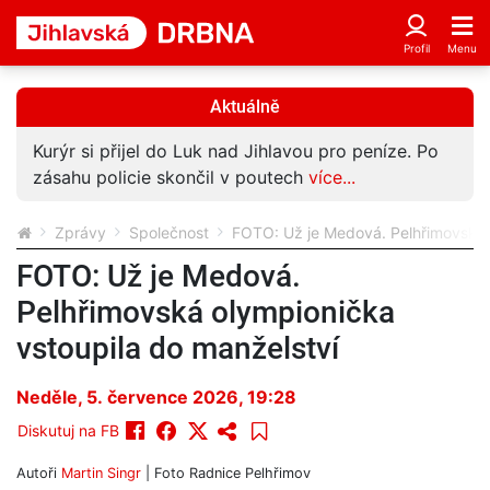
Aktuálně
Kurýr si přijel do Luk nad Jihlavou pro peníze. Po
zásahu policie skončil v poutech
více...
Zprávy
Společnost
FOTO: Už je Medová. Pelhřimovská 
FOTO: Už je Medová.
Pelhřimovská olympionička
vstoupila do manželství
Neděle, 5. července 2026, 19:28
Diskutuj na FB
Autoři
Martin Singr
| Foto
Radnice Pelhřimov