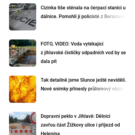
Cizinka tiše sténala na čerpací stanici u
dálnice. Pomohli jí policisté z Beranova
FOTO, VIDEO: Voda vytékající
z jihlavské čističky odpadních vod by se
dala pít
Tak detailně jsme Slunce ještě neviděli.
Nové snímky přinesly průlomový objev
Dopravní peklo v Jihlavě: Dělníci
zavřou část Žižkovy ulice i příjezd od
Helenína