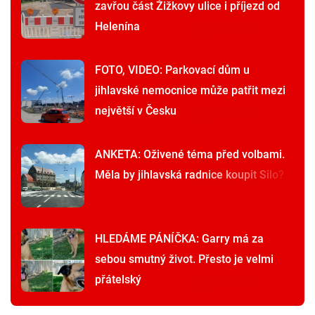
zavřou část Žižkovy ulice i příjezd od
Helenína
FOTO, VIDEO: Parkovací dům u
jihlavské nemocnice může patřit mezi
největší v Česku
ANKETA: Oživené téma před volbami.
Měla by jihlavská radnice koupit Silo?
HLEDÁME PÁNÍČKA: Garry má za
sebou smutný život. Přesto je velmi
přátelský