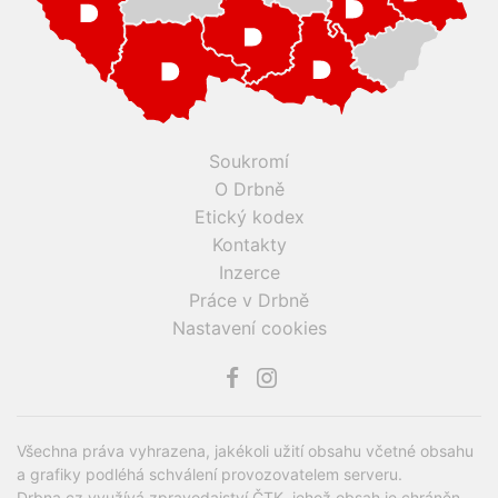
Soukromí
O Drbně
Etický kodex
Kontakty
Inzerce
Práce v Drbně
Nastavení cookies
Všechna práva vyhrazena, jakékoli užití obsahu včetné obsahu
a grafiky podléhá schválení provozovatelem serveru.
Drbna.cz využívá zpravodajství ČTK, jehož obsah je chráněn