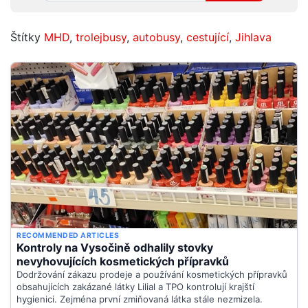
Štítky
MHD
,
trolejbusy
,
autobusy
,
cestující
,
Jihlava