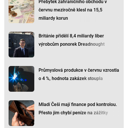
Přebytek zahraničního obchodu v
červnu meziročně klesl na 15,5
miliardy korun
Británie přidělí 8,4 miliardy liber
výrobcům ponorek Dreadnought
Průmyslová produkce v červnu vzrostla
o 4 %, hodnota zakázek stoupla
Mladí Češi mají finance pod kontrolou.
Přesto jim chybí peníze na zážitky