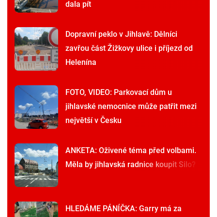
dala pít
Dopravní peklo v Jihlavě: Dělníci
zavřou část Žižkovy ulice i příjezd od
Helenína
FOTO, VIDEO: Parkovací dům u
jihlavské nemocnice může patřit mezi
největší v Česku
ANKETA: Oživené téma před volbami.
Měla by jihlavská radnice koupit Silo?
HLEDÁME PÁNÍČKA: Garry má za