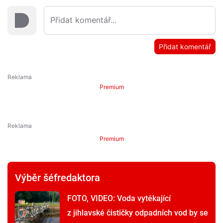
Přidat komentář
Premium
Premium
Výběr šéfredaktora
FOTO, VIDEO: Voda vytékající
z jihlavské čističky odpadních vod by se