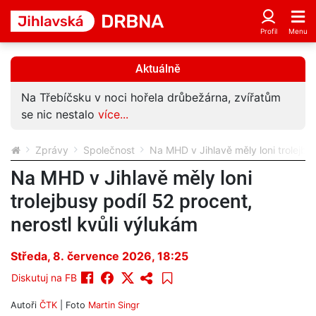
Aktuálně
Na Třebíčsku v noci hořela drůbežárna, zvířatům
se nic nestalo
více...
Zprávy
Společnost
Na MHD v Jihlavě měly loni trolejbus
Na MHD v Jihlavě měly loni
trolejbusy podíl 52 procent,
nerostl kvůli výlukám
Středa, 8. července 2026, 18:25
Diskutuj na FB
Autoři
ČTK
| Foto
Martin Singr