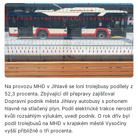
Na provozu MHD v Jihlavě se loni trolejbusy podílely z
52,3 procenta. Zbývající díl přepravy zajišťoval
Dopravní podnik města Jihlavy autobusy s pohonem
hlavně na stlačený plyn. Podíl elektrické trakce nerostl
kvůli rozsáhlým výlukám, uvedl podnik. O rok dřív byl
podíl trolejbusů na MHD v krajském městě Vysočiny
vyšší přibližně o tři procenta.