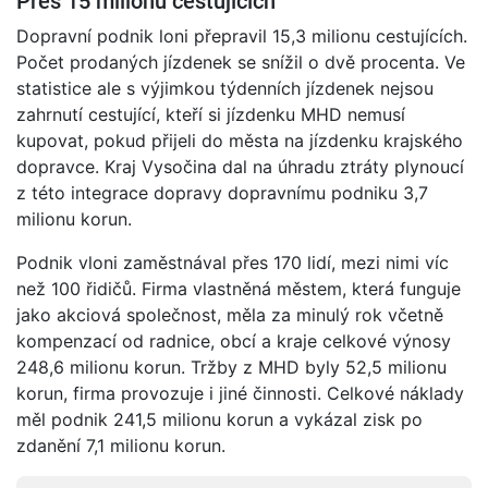
Přes 15 milionů cestujících
Dopravní podnik loni přepravil 15,3 milionu cestujících.
Počet prodaných jízdenek se snížil o dvě procenta. Ve
statistice ale s výjimkou týdenních jízdenek nejsou
zahrnutí cestující, kteří si jízdenku MHD nemusí
kupovat, pokud přijeli do města na jízdenku krajského
dopravce. Kraj Vysočina dal na úhradu ztráty plynoucí
z této integrace dopravy dopravnímu podniku 3,7
milionu korun.
Podnik vloni zaměstnával přes 170 lidí, mezi nimi víc
než 100 řidičů. Firma vlastněná městem, která funguje
jako akciová společnost, měla za minulý rok včetně
kompenzací od radnice, obcí a kraje celkové výnosy
248,6 milionu korun. Tržby z MHD byly 52,5 milionu
korun, firma provozuje i jiné činnosti. Celkové náklady
měl podnik 241,5 milionu korun a vykázal zisk po
zdanění 7,1 milionu korun.