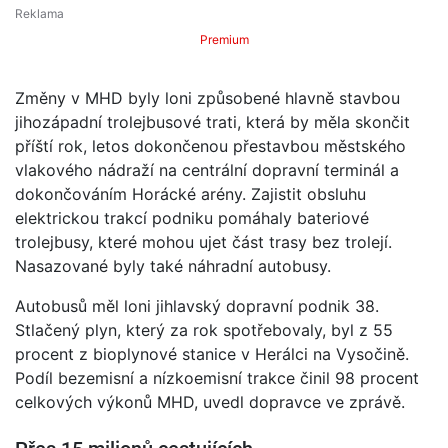
Premium
Změny v MHD byly loni způsobené hlavně stavbou
jihozápadní trolejbusové trati, která by měla skončit
příští rok, letos dokončenou přestavbou městského
vlakového nádraží na centrální dopravní terminál a
dokončováním Horácké arény. Zajistit obsluhu
elektrickou trakcí podniku pomáhaly bateriové
trolejbusy, které mohou ujet část trasy bez trolejí.
Nasazované byly také náhradní autobusy.
Autobusů měl loni jihlavský dopravní podnik 38.
Stlačený plyn, který za rok spotřebovaly, byl z 55
procent z bioplynové stanice v Herálci na Vysočině.
Podíl bezemisní a nízkoemisní trakce činil 98 procent
celkových výkonů MHD, uvedl dopravce ve zprávě.