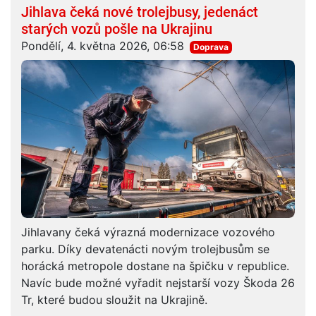
Jihlava čeká nové trolejbusy, jedenáct
starých vozů pošle na Ukrajinu
Pondělí, 4. května 2026, 06:58
Doprava
Jihlavany čeká výrazná modernizace vozového
parku. Díky devatenácti novým trolejbusům se
horácká metropole dostane na špičku v republice.
Navíc bude možné vyřadit nejstarší vozy Škoda 26
Tr, které budou sloužit na Ukrajině.