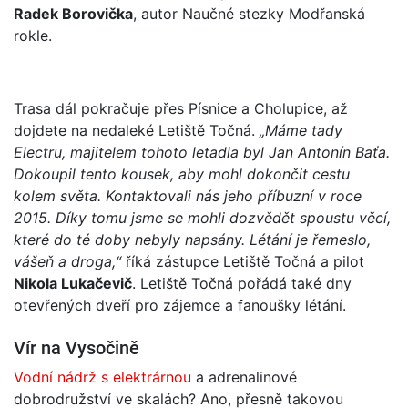
Radek Borovička
, autor Naučné stezky Modřanská
rokle.
Trasa dál pokračuje přes Písnice a Cholupice, až
dojdete na nedaleké Letiště Točná.
„Máme tady
Electru, majitelem tohoto letadla byl Jan Antonín Baťa.
Dokoupil tento kousek, aby mohl dokončit cestu
kolem světa. Kontaktovali nás jeho příbuzní v roce
2015. Díky tomu jsme se mohli dozvědět spoustu věcí,
které do té doby nebyly napsány. Létání je řemeslo,
vášeň a droga,“
říká zástupce Letiště Točná a pilot
Nikola Lukačevič
. Letiště Točná pořádá také dny
otevřených dveří pro zájemce a fanoušky létání.
Vír na Vysočině
Vodní nádrž s elektrárnou
a adrenalinové
dobrodružství ve skalách? Ano, přesně takovou