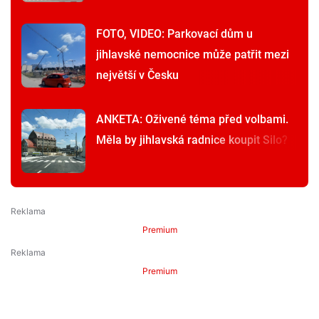
FOTO, VIDEO: Parkovací dům u
jihlavské nemocnice může patřit mezi
největší v Česku
ANKETA: Oživené téma před volbami.
Měla by jihlavská radnice koupit Silo?
Premium
Premium