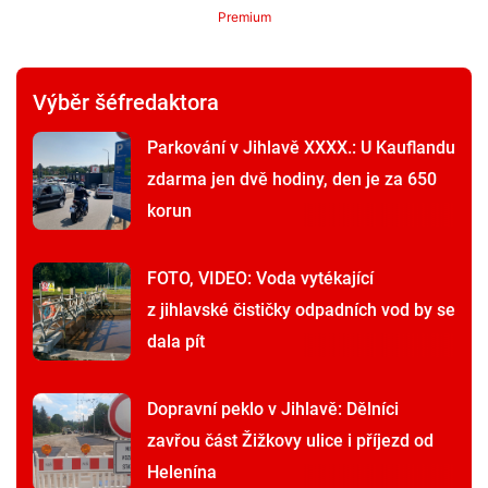
Premium
Výběr šéfredaktora
Parkování v Jihlavě XXXX.: U Kauflandu
zdarma jen dvě hodiny, den je za 650
korun
FOTO, VIDEO: Voda vytékající
z jihlavské čističky odpadních vod by se
dala pít
Dopravní peklo v Jihlavě: Dělníci
zavřou část Žižkovy ulice i příjezd od
Helenína