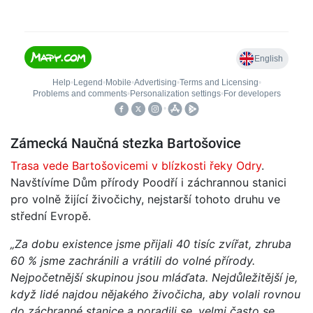
Zámecká Naučná stezka Bartošovice
Trasa vede Bartošovicemi v blízkosti řeky Odry
.
Navštívíme Dům přírody Poodří i záchrannou stanici
pro volně žijící živočichy, nejstarší tohoto druhu ve
střední Evropě.
„Za dobu existence jsme přijali 40 tisíc zvířat, zhruba
60 % jsme zachránili a vrátili do volné přírody.
Nejpočetnější skupinou jsou mláďata. Nejdůležitější je,
když lidé najdou nějakého živočicha, aby volali rovnou
do záchranné stanice a poradili se, velmi často se