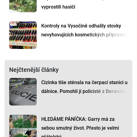
vyprostili hasiči
Kontroly na Vysočině odhalily stovky
nevyhovujících kosmetických přípravků
Nejčtenější články
Cizinka tiše sténala na čerpací stanici u
dálnice. Pomohli jí policisté z Beranova
HLEDÁME PÁNÍČKA: Garry má za
sebou smutný život. Přesto je velmi
přátelský