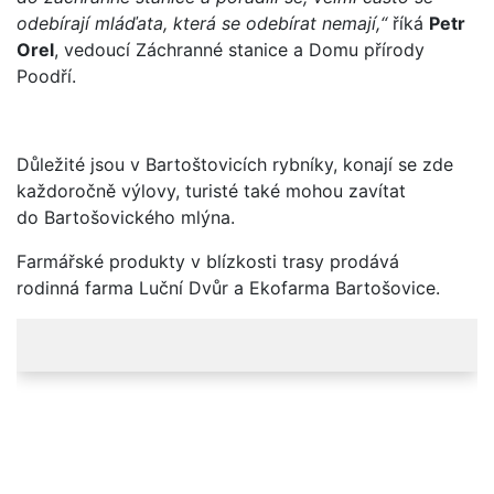
odebírají mláďata, která se odebírat nemají,“
říká
Petr
Orel
, vedoucí Záchranné stanice a Domu přírody
Poodří.
Důležité jsou v Bartoštovicích rybníky, konají se zde
každoročně výlovy, turisté také mohou zavítat
do Bartošovického mlýna.
Farmářské produkty v blízkosti trasy prodává
rodinná farma Luční Dvůr a Ekofarma Bartošovice.