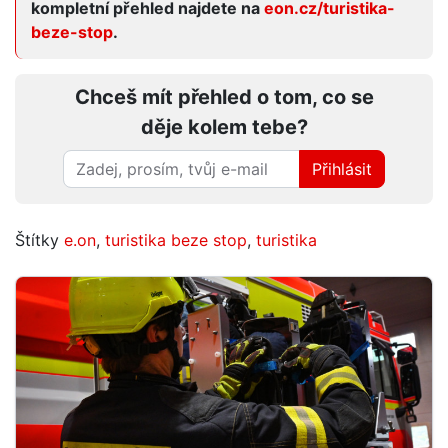
kompletní přehled najdete na
eon.cz/turistika-
beze-stop
.
Chceš mít přehled o tom, co se
děje kolem tebe?
Přihlásit
Štítky
e.on
,
turistika beze stop
,
turistika