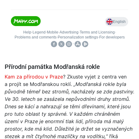
Přírodní památka Modřanská rokle
Kam za přírodou v Praze
? Zkuste vyjet z centra ven
a projít se Modřanskou roklí.
„Modřanská rokle byla
původně témeř bez stromů, nacházely se zde pastviny.
Ve 30. letech se zasázela nepůvodními druhy stromů.
Dnes se kácí a nahrazují se těmi dřevinami, které jsou
pro tuto oblast ty správné. V každém chráněném
území v Praze je enormní tlak lidí, příroda má malý
prostor, kde má klid. Důležité je držet se vyznačených
stezek a mít čtyřnohé mazlíčky na vodítku,“
říká