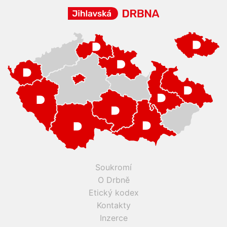
Soukromí
O Drbně
Etický kodex
Kontakty
Inzerce