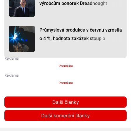
výrobcům ponorek Dreadnought
Průmyslová produkce v červnu vzrostla
o 4 %, hodnota zakázek stoupla
Premium
Premium
Další články
Další komerční články