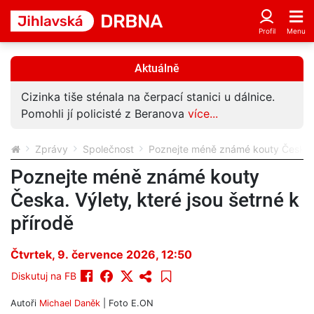
Aktuálně
Cizinka tiše sténala na čerpací stanici u dálnice.
Pomohli jí policisté z Beranova
více...
Zprávy
Společnost
Poznejte méně známé kouty Česka. V
Poznejte méně známé kouty
Česka. Výlety, které jsou šetrné k
přírodě
Čtvrtek, 9. července 2026, 12:50
Diskutuj na FB
Autoři
Michael Daněk
| Foto
E.ON