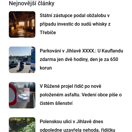
Nejnovější články
Státní zástupce podal obžalobu v
případu investic do sudů whisky z
Třebíče
Parkování v Jihlavě XXXX.: U Kauflandu
zdarma jen dvě hodiny, den je za 650
korun
V Růžené projel řidič po nově
položeném asfaltu. Vedení obce píše o
čistém šílenství
Polenskou ulici v Jihlavě dnes
odpoledne uzavřela nehoda, řidičku