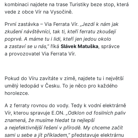
kombinaci najdete na trase Turistiky beze stop, která
vede z obce Vír na Vysočině.
První zastávka – Via Ferrata Vír.
„Jezdí k nám jak
zkušení návštěvníci, tak ti, kteří ferratu zkoušejí
poprvé. A máme tu i lidi, kteří jen jedou okolo
a zastaví se u nás,”
říká
Slávek Matuška
, správce
a provozovatel Via Ferrata Vír.
Pokud do Víru zavítáte v zimě, najdete tu i největší
umělý ledopád v Česku. To je něco pro každého
horolezce.
A z ferraty rovnou do vody. Tedy k vodní elektrárně
Vír, kterou spravuje E.ON.
„Odklon od fosilních paliv
znamená, že musíme hledat ta nejlepší
a nejefektivnější řešení v přírodě. My chceme začít
sami u sebe a jít příkladem,”
představuje elektrárnu