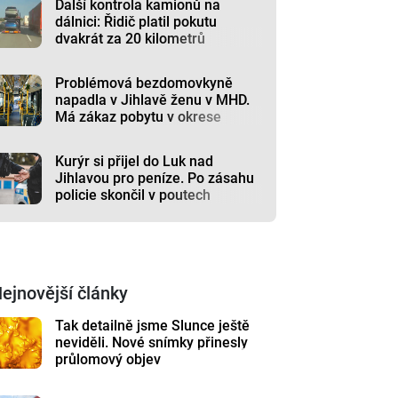
Další kontrola kamionů na
dálnici: Řidič platil pokutu
dvakrát za 20 kilometrů
Problémová bezdomovkyně
napadla v Jihlavě ženu v MHD.
Má zákaz pobytu v okrese
Kurýr si přijel do Luk nad
Jihlavou pro peníze. Po zásahu
policie skončil v poutech
ejnovější články
Tak detailně jsme Slunce ještě
neviděli. Nové snímky přinesly
průlomový objev