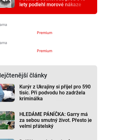
lety podlehl morové nákaze
Premium
Premium
ejčtenější články
Kurýr z Ukrajiny si přijel pro 590
tisíc. Při podvodu ho zadržela
kriminálka
HLEDÁME PÁNÍČKA: Garry má
za sebou smutný život. Přesto je
velmi přátelský