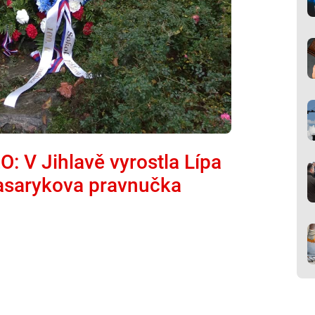
: V Jihlavě vyrostla Lípa
 Masarykova pravnučka