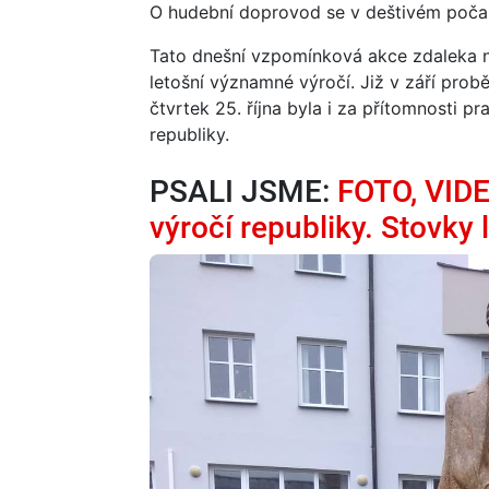
O hudební doprovod se v deštivém počasí
Tato dnešní vzpomínková akce zdaleka n
letošní významné výročí. Již v září prob
čtvrtek 25. října byla i za přítomnosti 
republiky.
PSALI JSME:
FOTO, VIDEO
výročí republiky. Stovky l