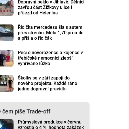
Dopravní peklo v Jihlavě: Dělníci
zavřou část Žižkovy ulice i
příjezd od Helenína
Řidička mercedesu šla s autem
přes střechu. Měla 1,70 promile
a přišla o řidičák
Péči o novorozence a kojence v
třebíčské nemocnici zlepší
vyhřívané lůžko
Školky se v září zapojí do
nového projektu. Každé ráno
jedno dopravní pravidlo
 čem píše Trade-off
Průmyslová produkce v červnu
vzrostla o 4 %, hodnota zakázek