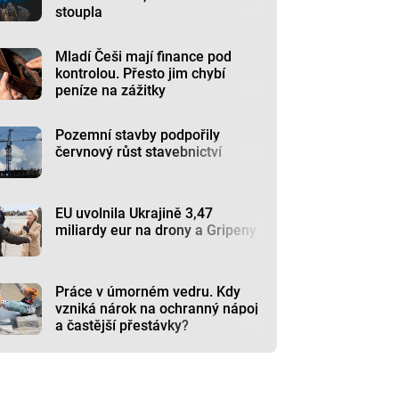
stoupla
Mladí Češi mají finance pod
kontrolou. Přesto jim chybí
peníze na zážitky
Pozemní stavby podpořily
červnový růst stavebnictví
EU uvolnila Ukrajině 3,47
miliardy eur na drony a Gripeny
Práce v úmorném vedru. Kdy
vzniká nárok na ochranný nápoj
a častější přestávky?