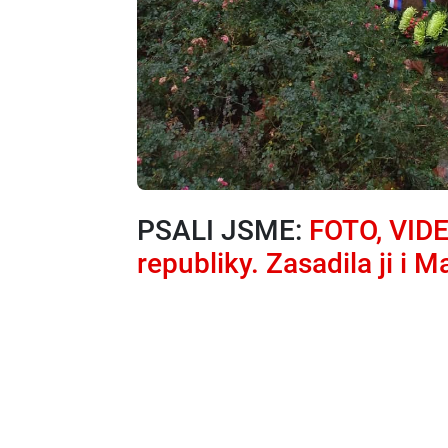
PSALI JSME:
FOTO, VIDEO
republiky. Zasadila ji i