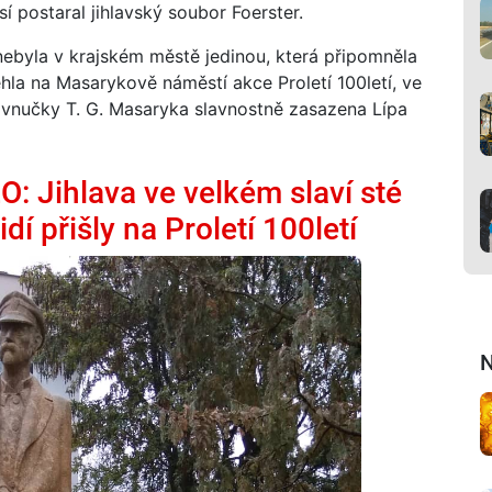
 postaral jihlavský soubor Foerster.
ebyla v krajském městě jedinou, která připomněla
ěhla na Masarykově náměstí akce Proletí 100letí, ve
pravnučky T. G. Masaryka slavnostně zasazena Lípa
: Jihlava ve velkém slaví sté
idí přišly na Proletí 100letí
N