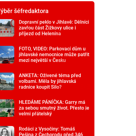
ýběr šéfredaktora
Dopravní peklo v Jihlavě: Dělníci
zavřou část Žižkovy ulice i
příjezd od Helenína
FOTO, VIDEO: Parkovací dům u
jihlavské nemocnice může patřit
mezi největší v Česku
ANKETA: Oživené téma před
volbami. Měla by jihlavská
radnice koupit Silo?
HLEDÁME PÁNÍČKA: Garry má
za sebou smutný život. Přesto je
velmi přátelský
Rodáci z Vysočiny: Tomáš
Pešina z Čechorodu před 346