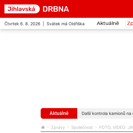
Čtvrtek 6. 8. 2026 | Svátek má Oldřiška
Aktuálně
Zp
Aktuálně
ivot. Přesto je velmi přátelský
více...
Další kontrola kamionů na 
Zprávy
Společnost
FOTO, VIDEO: Jihl