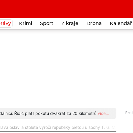
rávy
Krimi
Sport
Z kraje
Drbna
Kalendář 
dálnici: Řidič platil pokutu dvakrát za 20 kilometrů
více...
Kurýr 
ava oslavila stoleté výročí republiky pietou u sochy T. G. Masaryka