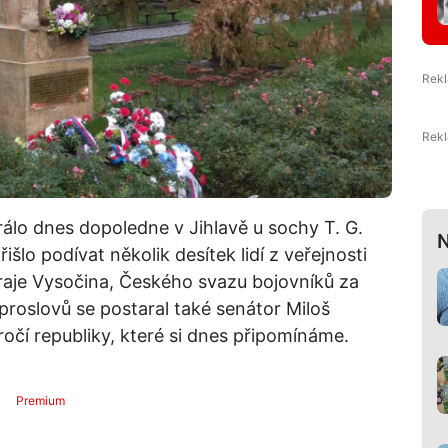
rálo dnes dopoledne v Jihlavě u sochy T. G.
N
šlo podívat několik desítek lidí z veřejnosti
Kraje Vysočina, Českého svazu bojovníků za
proslovů se postaral také senátor Miloš
ýročí republiky, které si dnes připomínáme.
Premium