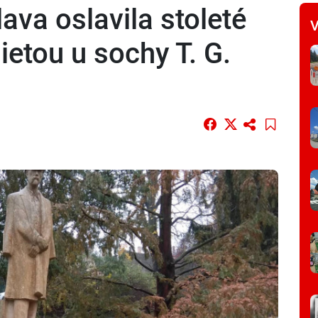
ava oslavila stoleté
V
ietou u sochy T. G.