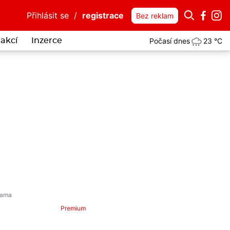
Přihlásit se
/
registrace
Bez reklam
Počasí dnes
23 °C
akcí
Inzerce
si přijel do Luk nad Jihlavou pro peníze. Po zásahu policie skončil v
Premium