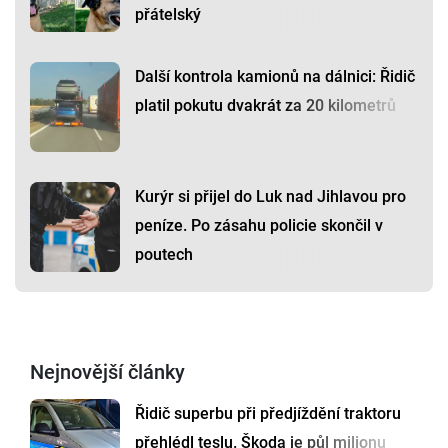
přátelský
Další kontrola kamionů na dálnici: Řidič
platil pokutu dvakrát za 20 kilometrů
Kurýr si přijel do Luk nad Jihlavou pro
peníze. Po zásahu policie skončil v
poutech
Nejnovější články
Řidič superbu při předjíždění traktoru
přehlédl teslu. Škoda je půl milionu