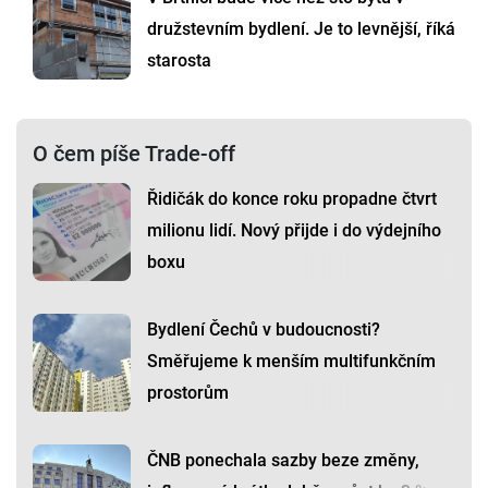
družstevním bydlení. Je to levnější, říká
starosta
O čem píše Trade-off
Řidičák do konce roku propadne čtvrt
milionu lidí. Nový přijde i do výdejního
boxu
Bydlení Čechů v budoucnosti?
Směřujeme k menším multifunkčním
prostorům
ČNB ponechala sazby beze změny,