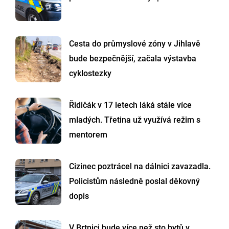
Cesta do průmyslové zóny v Jihlavě
bude bezpečnější, začala výstavba
cyklostezky
Řidičák v 17 letech láká stále více
mladých. Třetina už využívá režim s
mentorem
Cizinec poztrácel na dálnici zavazadla.
Policistům následně poslal děkovný
dopis
V Brtnici bude více než sto bytů v