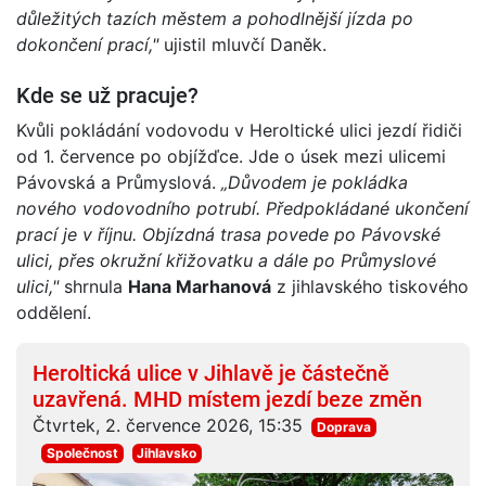
důležitých tazích městem a pohodlnější jízda po
dokončení prací,"
ujistil mluvčí Daněk.
Kde se už pracuje?
Kvůli pokládání vodovodu v Heroltické ulici jezdí řidiči
od 1. července po objížďce. Jde o úsek mezi ulicemi
Pávovská a Průmyslová.
„Důvodem je pokládka
nového vodovodního potrubí. Předpokládané ukončení
prací je v říjnu. Objízdná trasa povede po Pávovské
ulici, přes okružní křižovatku a dále po Průmyslové
ulici,"
shrnula
Hana Marhanová
z jihlavského tiskového
oddělení.
Heroltická ulice v Jihlavě je částečně
uzavřená. MHD místem jezdí beze změn
Čtvrtek, 2. července 2026, 15:35
Doprava
Společnost
Jihlavsko