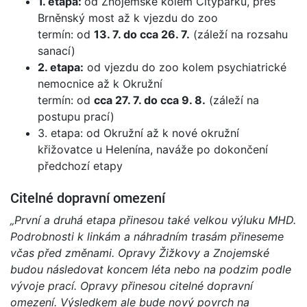
1. etapa:
od Znojemské kolem Cityparku, přes
Brněnský most až k vjezdu do zoo
termín: od
13. 7. do cca 26. 7.
(záleží na rozsahu
sanací)
2. etapa:
od vjezdu do zoo kolem psychiatrické
nemocnice až k Okružní
termín: od
cca 27. 7. do cca 9. 8.
(záleží na
postupu prací)
3. etapa: od Okružní až k nové okružní
křižovatce u Helenína, naváže po dokončení
předchozí etapy
Citelné dopravní omezení
„První a druhá etapa přinesou také velkou výluku MHD.
Podrobnosti k linkám a náhradním trasám přineseme
včas před změnami. Opravy Žižkovy a Znojemské
budou následovat koncem léta nebo na podzim podle
vývoje prací. Opravy přinesou citelné dopravní
omezení. Výsledkem ale bude nový povrch na