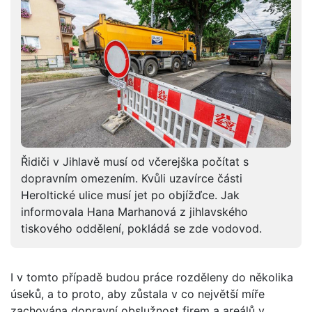
Řidiči v Jihlavě musí od včerejška počítat s
dopravním omezením. Kvůli uzavírce části
Heroltické ulice musí jet po objížďce. Jak
informovala Hana Marhanová z jihlavského
tiskového oddělení, pokládá se zde vodovod.
I v tomto případě budou práce rozděleny do několika
úseků, a to proto, aby zůstala v co největší míře
zachována dopravní obslužnost firem a areálů v