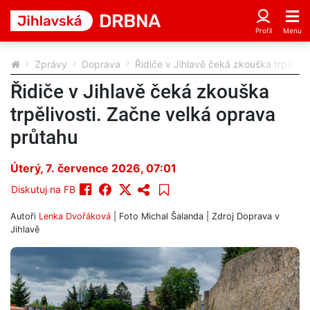
Zprávy
Doprava
Řidiče v Jihlavě čeká zkouška trpělivo
Řidiče v Jihlavě čeká zkouška
trpělivosti. Začne velká oprava
průtahu
Úterý, 7. července 2026, 07:01
Diskutuj na FB
Autoři
Lenka Dvořáková
| Foto
Michal Šalanda
| Zdroj
Doprava v
Jihlavě