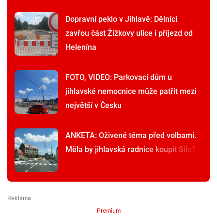
Dopravní peklo v Jihlavě: Dělníci
zavřou část Žižkovy ulice i příjezd od
Helenína
FOTO, VIDEO: Parkovací dům u
jihlavské nemocnice může patřit mezi
největší v Česku
ANKETA: Oživené téma před volbami.
Měla by jihlavská radnice koupit Silo?
Premium