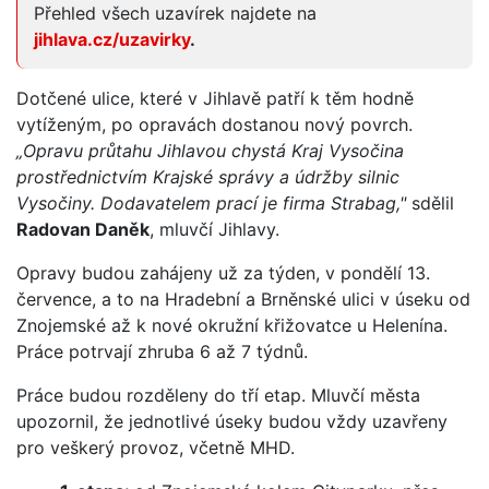
Přehled všech uzavírek najdete na
jihlava.cz/uzavirky
.
Dotčené ulice, které v Jihlavě patří k těm hodně
vytíženým, po opravách dostanou nový povrch.
„Opravu průtahu Jihlavou chystá Kraj Vysočina
prostřednictvím Krajské správy a údržby silnic
Vysočiny. Dodavatelem prací je firma Strabag,"
sdělil
Radovan Daněk
, mluvčí Jihlavy.
Opravy budou zahájeny už za týden, v pondělí 13.
července, a to na Hradební a Brněnské ulici v úseku od
Znojemské až k nové okružní křižovatce u Helenína.
Práce potrvají zhruba 6 až 7 týdnů.
Práce budou rozděleny do tří etap. Mluvčí města
upozornil, že jednotlivé úseky budou vždy uzavřeny
pro veškerý provoz, včetně MHD.