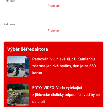
Premium
Premium
Výběr šéfredaktora
Parkování v Jihlavě XL.: U Kauflandu
zdarma jen dvě hodiny, den je za 650
korun
FOTO, VIDEO: Voda vytékající
z jihlavské čističky odpadních vod by se
dala pít