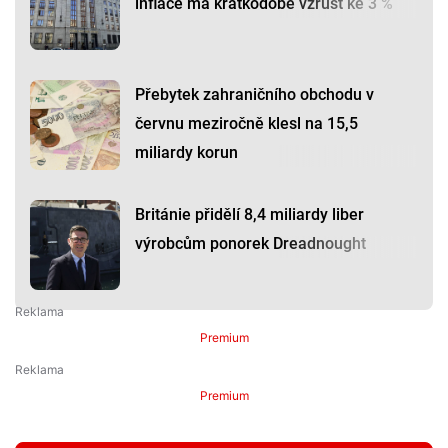
inflace má krátkodobě vzrůst ke 3 %
Přebytek zahraničního obchodu v
červnu meziročně klesl na 15,5
miliardy korun
Británie přidělí 8,4 miliardy liber
výrobcům ponorek Dreadnought
Premium
Premium