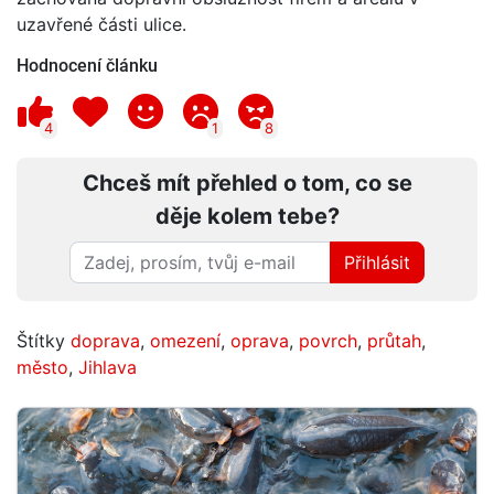
uzavřené části ulice.
Hodnocení článku
4
1
8
Chceš mít přehled o tom, co se
děje kolem tebe?
Přihlásit
Štítky
doprava
,
omezení
,
oprava
,
povrch
,
průtah
,
město
,
Jihlava