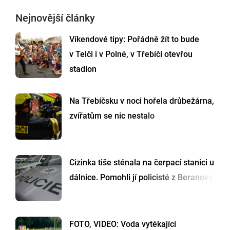
Nejnovější články
Víkendové tipy: Pořádně žít to bude
v Telči i v Polné, v Třebíči otevřou
stadion
Na Třebíčsku v noci hořela drůbežárna,
zvířatům se nic nestalo
Cizinka tiše sténala na čerpací stanici u
dálnice. Pomohli jí policisté z Beranova
FOTO, VIDEO: Voda vytékající