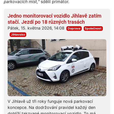
parkovacích míst,“
sdělil primátor.
Jedno monitorovací vozidlo Jihlavě zatím
stačí. Jezdí po 18 různých trasách
Pátek, 15. května 2026, 14:08
Doprava
Společnost
Jihlavsko
V Jihlavě už tři roky funguje nová parkovací
koncepce. Na dodržování pravidel každý den
dohlíží takzvané monitorovací vozidlo. To má