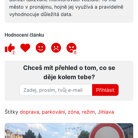
město v pronájmu, hojně jej využívá a pravidelně
vyhodnocuje důležitá data.
Hodnocení článku
2
8
Chceš mít přehled o tom, co se
děje kolem tebe?
Přihlásit
Štítky
doprava
,
parkování
,
zóna
,
režim
,
Jihlava