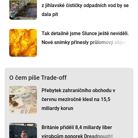
z jihlavské čističky odpadních vod by se
dala pít
Tak detailně jsme Slunce ještě neviděli.
Nové snímky přinesly průlomový objev
O čem píše Trade-off
Přebytek zahraničního obchodu v
červnu meziročně klesl na 15,5
miliardy korun
Británie přidělí 8,4 miliardy liber
výrobcům ponorek Dreadnought