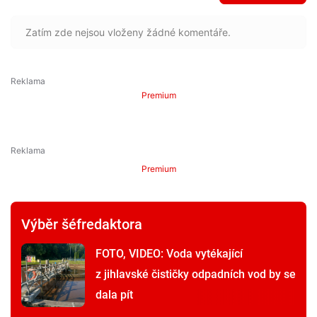
Zatím zde nejsou vloženy žádné komentáře.
Premium
Premium
Výběr šéfredaktora
FOTO, VIDEO: Voda vytékající
z jihlavské čističky odpadních vod by se
dala pít