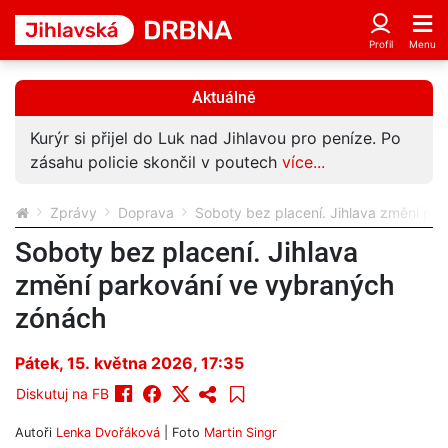
Aktuálně
Kurýr si přijel do Luk nad Jihlavou pro peníze. Po
zásahu policie skončil v poutech
více...
Zprávy
Doprava
Soboty bez placení. Jihlava změní pa
Soboty bez placení. Jihlava
změní parkování ve vybraných
zónách
Pátek, 15. května 2026, 17:35
Diskutuj na FB
Autoři
Lenka Dvořáková
| Foto
Martin Singr