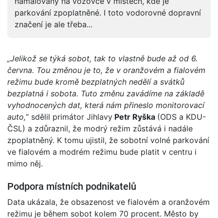
namalovány na vozovce v místech, kde je
parkování zpoplatněné. I toto vodorovné dopravní
značení je ale třeba...
„Jelikož se týká sobot, tak to vlastně bude až od 6.
června. Tou změnou je to, že v oranžovém a fialovém
režimu bude kromě bezplatných nedělí a svátků
bezplatná i sobota. Tuto změnu zavádíme na základě
vyhodnocených dat, která nám přineslo monitorovací
auto,
“ sdělil primátor Jihlavy
Petr Ryška
(ODS a KDU-
ČSL) a zdůraznil, že modrý režim zůstává i nadále
zpoplatněný. K tomu ujistil, že sobotní volné parkování
ve fialovém a modrém režimu bude platit v centru i
mimo něj.
Podpora místních podnikatelů
Data ukázala, že obsazenost ve fialovém a oranžovém
režimu je během sobot kolem 70 procent. Město by