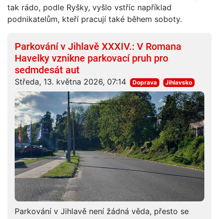
tak rádo, podle Ryšky, vyšlo vstříc například
podnikatelům, kteří pracují také během soboty.
Parkování v Jihlavě XXXIV.: V Romana
Havelky vznikne parkovací pruh pro
sedmdesát aut
Středa, 13. května 2026, 07:14
Doprava
Jihlavsko
Parkování v Jihlavě není žádná věda, přesto se