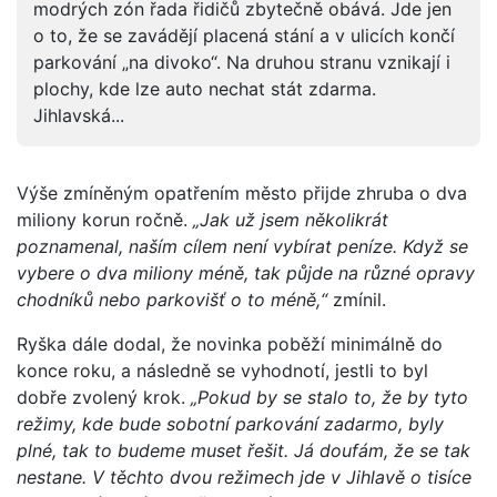
modrých zón řada řidičů zbytečně obává. Jde jen
o to, že se zavádějí placená stání a v ulicích končí
parkování „na divoko“. Na druhou stranu vznikají i
plochy, kde lze auto nechat stát zdarma.
Jihlavská...
Výše zmíněným opatřením město přijde zhruba o dva
miliony korun ročně.
„Jak už jsem několikrát
poznamenal, naším cílem není vybírat peníze. Když se
vybere o dva miliony méně, tak půjde na různé opravy
chodníků nebo parkovišť o to méně,“
zmínil.
Ryška dále dodal, že novinka poběží minimálně do
konce roku, a následně se vyhodnotí, jestli to byl
dobře zvolený krok.
„Pokud by se stalo to, že by tyto
režimy, kde bude sobotní parkování zadarmo, byly
plné, tak to budeme muset řešit. Já doufám, že se tak
nestane. V těchto dvou režimech jde v Jihlavě o tisíce