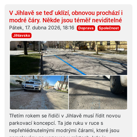
V Jihlavě se teď uklízí, obnovou prochází i
modré čáry. Někde jsou téměř neviditelné
Pátek, 17. dubna 2026, 18:16
Doprava
Společnost
Jihlavsko
Třetím rokem se řidiči v Jihlavě musí řídit novou
parkovací koncepcí. Ta jde ruku v ruce s
nepřehlédnutelnými modrými čárami, které jsou