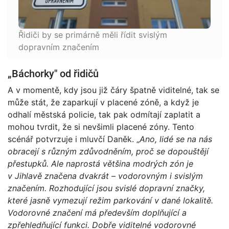
Řidiči by se primárně měli řídit svislým
dopravním značením
„Báchorky" od řidičů
A v momentě, kdy jsou již čáry špatně viditelné, tak se
může stát, že zaparkují v placené zóně, a když je
odhalí městská policie, tak pak odmítají zaplatit a
mohou tvrdit, že si nevšimli placené zóny. Tento
scénář potvrzuje i mluvčí Daněk. „
Ano, lidé se na nás
obracejí s různým zdůvodněním, proč se dopouštějí
přestupků. Ale naprostá většina modrých zón je
v Jihlavě značena dvakrát – vodorovným i svislým
značením. Rozhodující jsou svislé dopravní značky,
které jasně vymezují režim parkování v dané lokalitě.
Vodorovné značení má především doplňující a
zpřehledňující funkci. Dobře viditelné vodorovné