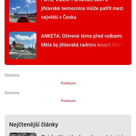
jihlavské nemocnice může patřit mezi
největší v Česku
ANKETA: Oživené téma před volbami.
Měla by jihlavská radnice koupit Silo?
Premium
Premium
Nejčtenější články