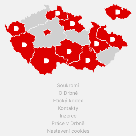
Soukromí
O Drbně
Etický kodex
Kontakty
Inzerce
Práce v Drbně
Nastavení cookies