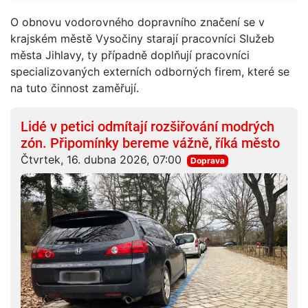
O obnovu vodorovného dopravního značení se v
krajském městě Vysočiny starají pracovníci Služeb
města Jihlavy, ty případně doplňují pracovníci
specializovaných externích odborných firem, které se
na tuto činnost zaměřují.
Lidé v petici odmítají rozšiřování modrých
zón. Připomínky bereme vážně, říká město
Čtvrtek, 16. dubna 2026, 07:00
Doprava