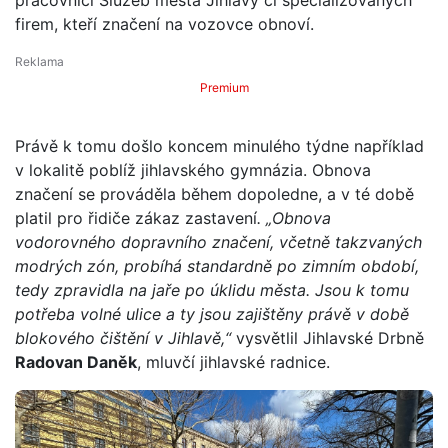
firem, kteří značení na vozovce obnoví.
Premium
Právě k tomu došlo koncem minulého týdne například
v lokalitě poblíž jihlavského gymnázia. Obnova
značení se prováděla během dopoledne, a v té době
platil pro řidiče zákaz zastavení
. „Obnova
vodorovného dopravního značení, včetně takzvaných
modrých zón, probíhá standardně po zimním období,
tedy zpravidla na jaře po úklidu města. Jsou k tomu
potřeba volné ulice a ty jsou zajištěny právě v době
blokového čištění v Jihlavě,“
vysvětlil Jihlavské Drbně
Radovan Daněk
, mluvčí jihlavské radnice.