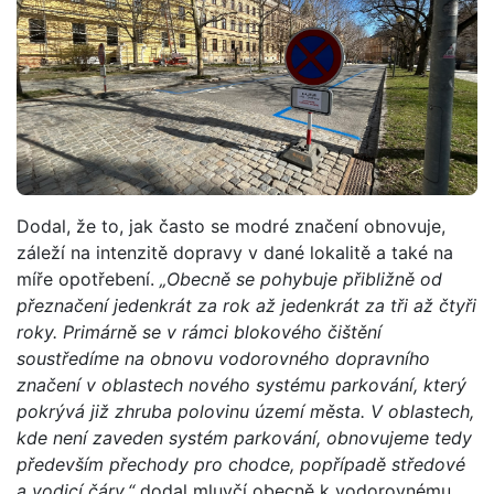
Dodal, že to, jak často se modré značení obnovuje,
záleží na intenzitě dopravy v dané lokalitě a také na
míře opotřebení.
„Obecně se pohybuje přibližně od
přeznačení jedenkrát za rok až jedenkrát za tři až čtyři
roky. Primárně se v rámci blokového čištění
soustředíme na obnovu vodorovného dopravního
značení v oblastech nového systému parkování, který
pokrývá již zhruba polovinu území města. V oblastech,
kde není zaveden systém parkování, obnovujeme tedy
především přechody pro chodce, popřípadě středové
a vodicí čáry,“
dodal mluvčí obecně k vodorovnému