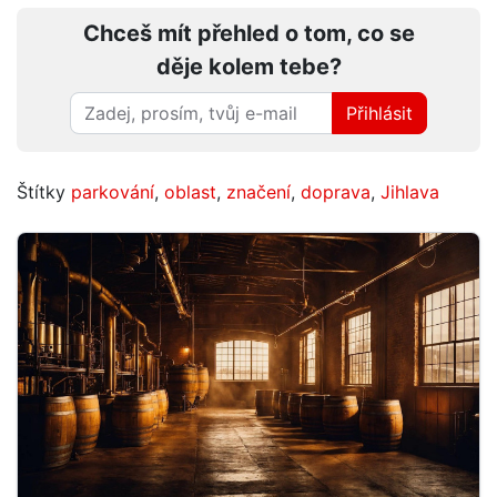
Chceš mít přehled o tom, co se
děje kolem tebe?
Přihlásit
Štítky
parkování
,
oblast
,
značení
,
doprava
,
Jihlava