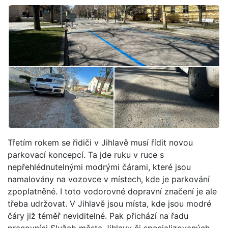
Třetím rokem se řidiči v Jihlavě musí řídit novou
parkovací koncepcí. Ta jde ruku v ruce s
nepřehlédnutelnými modrými čárami, které jsou
namalovány na vozovce v místech, kde je parkování
zpoplatněné. I toto vodorovné dopravní značení je ale
třeba udržovat. V Jihlavě jsou místa, kde jsou modré
čáry již téměř neviditelné. Pak přichází na řadu
pracovníci Služeb města Jihlavy či specializovaných