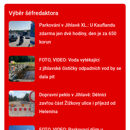
Výběr šéfredaktora
Parkování v Jihlavě XL.: U Kauflandu
zdarma jen dvě hodiny, den je za 650
korun
FOTO, VIDEO: Voda vytékající
z jihlavské čističky odpadních vod by se
dala pít
Dopravní peklo v Jihlavě: Dělníci
zavřou část Žižkovy ulice i příjezd od
Helenína
FOTO, VIDEO: Parkovací dům u