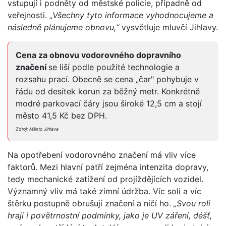
vstupují i podněty od městské policie, případně od
veřejnosti. „
Všechny tyto informace vyhodnocujeme a
následně plánujeme obnovu,“
vysvětluje mluvčí Jihlavy.
Cena za obnovu vodorovného dopravního
značení
se liší podle použité technologie a
rozsahu prací. Obecně se cena „čar" pohybuje v
řádu od desítek korun za běžný metr. Konkrétně
modré parkovací čáry jsou široké 12,5 cm a stojí
město 41,5 Kč bez DPH.
Zdroj: Město Jihlava
Na opotřebení vodorovného značení má vliv více
faktorů. Mezi hlavní patří zejména intenzita dopravy,
tedy mechanické zatížení od projíždějících vozidel.
Významný vliv má také zimní údržba. Víc soli a víc
štěrku postupně obrušují značení a ničí ho.
„Svou roli
hrají i povětrnostní podmínky, jako je UV záření, déšť,