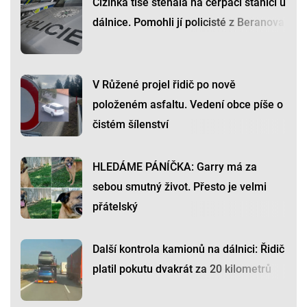
Cizinka tiše sténala na čerpací stanici u
dálnice. Pomohli jí policisté z Beranova
V Růžené projel řidič po nově
položeném asfaltu. Vedení obce píše o
čistém šílenství
HLEDÁME PÁNÍČKA: Garry má za
sebou smutný život. Přesto je velmi
přátelský
Další kontrola kamionů na dálnici: Řidič
platil pokutu dvakrát za 20 kilometrů