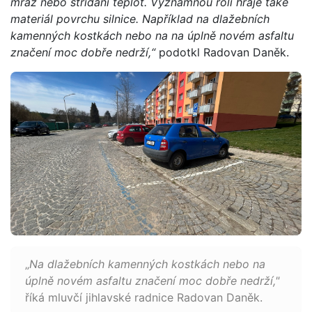
mráz nebo střídání teplot. Významnou roli hraje také
materiál povrchu silnice. Například na dlažebních
kamenných kostkách nebo na na úplně novém asfaltu
značení moc dobře nedrží,“
podotkl Radovan Daněk.
„
Na dlažebních kamenných kostkách nebo na
úplně novém asfaltu značení moc dobře nedrží,"
říká mluvčí jihlavské radnice Radovan Daněk.