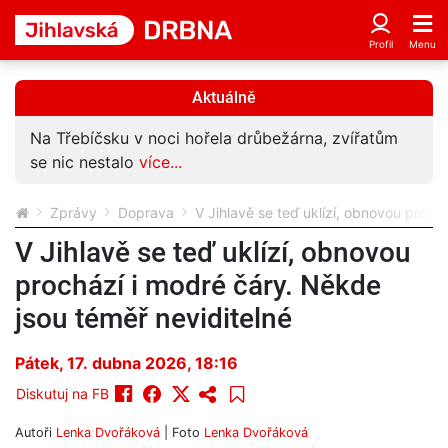
Aktuálně
Na Třebíčsku v noci hořela drůbežárna, zvířatům
se nic nestalo
více...
Zprávy
Doprava
V Jihlavě se teď uklízí, obnovou proch
V Jihlavě se teď uklízí, obnovou
prochází i modré čáry. Někde
jsou téměř neviditelné
Pátek, 17. dubna 2026, 18:16
Diskutuj na FB
Autoři
Lenka Dvořáková
| Foto
Lenka Dvořáková