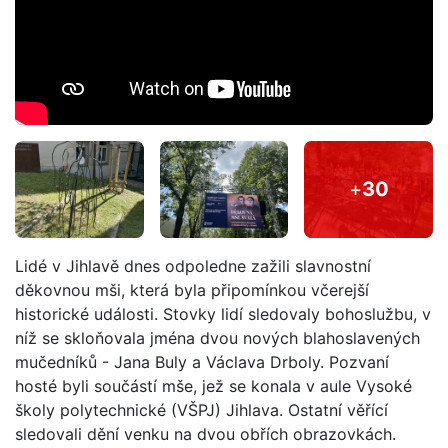
+
30
Lidé v Jihlavě dnes odpoledne zažili slavnostní
děkovnou mši, která byla připomínkou včerejší
historické události. Stovky lidí sledovaly bohoslužbu, v
níž se skloňovala jména dvou nových blahoslavených
mučedníků - Jana Buly a Václava Drboly. Pozvaní
hosté byli součástí mše, jež se konala v aule Vysoké
školy polytechnické (VŠPJ) Jihlava. Ostatní věřící
sledovali dění venku na dvou obřích obrazovkách.