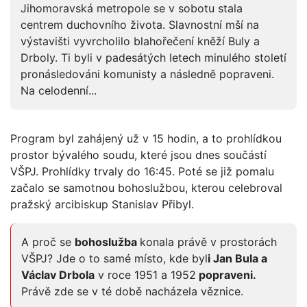
Jihomoravská metropole se v sobotu stala
centrem duchovního života. Slavnostní mší na
výstavišti vyvrcholilo blahořečení kněží Buly a
Drboly. Ti byli v padesátých letech minulého století
pronásledováni komunisty a následně popraveni.
Na celodenní...
Program byl zahájený už v 15 hodin, a to prohlídkou
prostor bývalého soudu, které jsou dnes součástí
VŠPJ. Prohlídky trvaly do 16:45. Poté se již pomalu
začalo se samotnou bohoslužbou, kterou celebroval
pražský arcibiskup Stanislav Přibyl.
A proč se
bohoslužba
konala právě v prostorách
VŠPJ? Jde o to samé místo, kde byl
i Jan Bula a
Václav Drbola
v roce 1951 a 1952
popraveni.
Právě zde se v té době nacházela věznice.