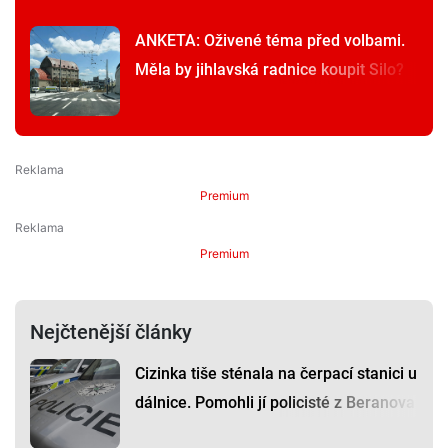
ANKETA: Oživené téma před volbami.
Měla by jihlavská radnice koupit Silo?
Premium
Premium
Nejčtenější články
Cizinka tiše sténala na čerpací stanici u
dálnice. Pomohli jí policisté z Beranova