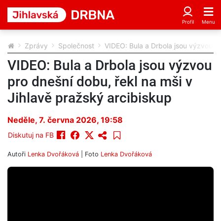
Zprávy
Společnost
VIDEO: Bula a Drbola jsou výzvou pr
VIDEO: Bula a Drbola jsou výzvou
pro dnešní dobu, řekl na mši v
Jihlavě pražský arcibiskup
Neděle, 7. června 2026, 19:58
Diskutuj na FB
Autoři
Lenka Dvořáková
| Foto
Lenka Dvořáková