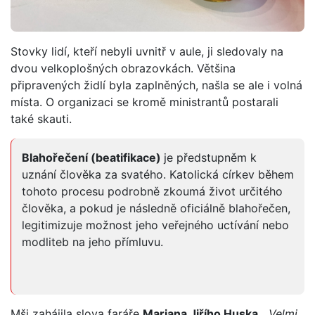
Stovky lidí, kteří nebyli uvnitř v aule, ji sledovaly na
dvou velkoplošných obrazovkách. Většina
připravených židlí byla zaplněných, našla se ale i volná
místa. O organizaci se kromě ministrantů postarali
také skauti.
Blahořečení (beatifikace)
je předstupněm k
uznání člověka za svatého. Katolická církev během
tohoto procesu podrobně zkoumá život určitého
člověka, a pokud je následně oficiálně blahořečen,
legitimizuje možnost jeho veřejného uctívání nebo
modliteb na jeho přímluvu.
Mši zahájila slova faráře
Mariana Jiřího Huska.
„Velmi