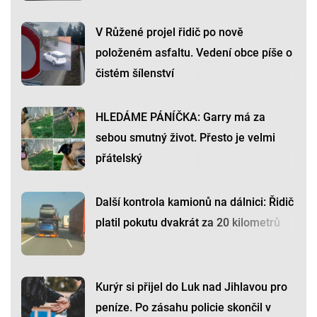
V Růžené projel řidič po nově
položeném asfaltu. Vedení obce píše o
čistém šílenství
HLEDÁME PÁNÍČKA: Garry má za
sebou smutný život. Přesto je velmi
přátelský
Další kontrola kamionů na dálnici: Řidič
platil pokutu dvakrát za 20 kilometrů
Kurýr si přijel do Luk nad Jihlavou pro
peníze. Po zásahu policie skončil v