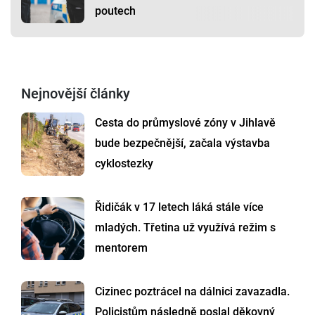
poutech
Nejnovější články
Cesta do průmyslové zóny v Jihlavě
bude bezpečnější, začala výstavba
cyklostezky
Řidičák v 17 letech láká stále více
mladých. Třetina už využívá režim s
mentorem
Cizinec poztrácel na dálnici zavazadla.
Policistům následně poslal děkovný