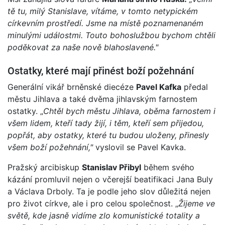
tě tu, milý Stanislave, vítáme, v tomto netypickém
církevním prostředí. Jsme na místě poznamenaném
minulými událostmi. Touto bohoslužbou bychom chtěli
poděkovat za naše nově blahoslavené."
Ostatky, které mají přinést boží požehnání
Generální vikář brněnské diecéze
Pavel Kafka
předal
městu Jihlava a také dvěma jihlavským farnostem
ostatky. „
Chtěl bych městu Jihlava, oběma farnostem i
všem lidem, kteří tady žijí, i těm, kteří sem přijedou,
popřát, aby ostatky, které tu budou uloženy, přinesly
všem boží požehnání,"
vyslovil se Pavel Kavka.
Pražský arcibiskup
Stanislav Přibyl
během svého
kázání promluvil nejen o včerejší beatifikaci Jana Buly
a Václava Drboly. Ta je podle jeho slov důležitá nejen
pro život církve, ale i pro celou společnost. „
Žijeme ve
světě, kde jasně vidíme zlo komunistické totality a