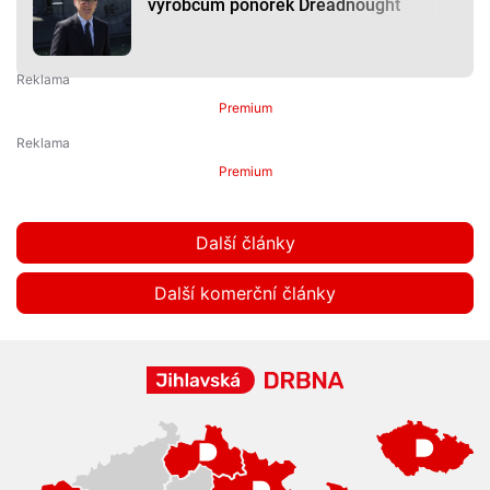
výrobcům ponorek Dreadnought
Premium
Premium
Další články
Další komerční články