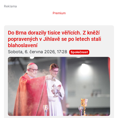
Premium
Do Brna dorazily tisíce věřících. Z kněží
popravených v Jihlavě se po letech stali
blahoslavení
Sobota, 6. června 2026, 17:28
Společnost