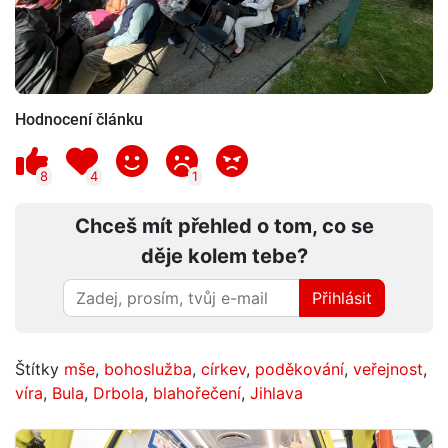
Hodnocení článku
8
4
1
Chceš mít přehled o tom, co se
děje kolem tebe?
Přihlásit
Štítky
mše
,
bohoslužba
,
církev
,
poděkování
,
veřejnost
,
víra
,
Bula
,
Drbola
,
blahořečení
,
Jihlava