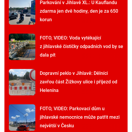
Parkování v Jihlavě XL.: U Kauflandu
zdarma jen dvě hodiny, den je za 650
korun
FOTO, VIDEO: Voda vytékající
z jihlavské čističky odpadních vod by se
dala pít
Dopravní peklo v Jihlavě: Dělníci
zavřou část Žižkovy ulice i příjezd od
Helenína
FOTO, VIDEO: Parkovací dům u
jihlavské nemocnice může patřit mezi
největší v Česku