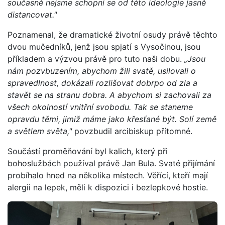
současně nejsme schopni se od této ideologie jasně
distancovat."
Poznamenal, že dramatické životní osudy právě těchto
dvou mučedníků, jenž jsou spjatí s Vysočinou, jsou
příkladem a výzvou právě pro tuto naši dobu.
„Jsou
nám pozvbuzením, abychom žili svatě, usilovali o
spravedlnost, dokázali rozlišovat dobrpo od zla a
stavět se na stranu dobra. A abychom si zachovali za
všech okolností vnitřní svobodu. Tak se staneme
opravdu těmi, jimiž máme jako křesťané být. Solí země
a světlem světa,"
povzbudil arcibiskup přítomné.
Součástí proměňování byl kalich, který při
bohoslužbách používal právě Jan Bula. Svaté přijímání
probíhalo hned na několika místech. Věřící, kteří mají
alergii na lepek, měli k dispozici i bezlepkové hostie.