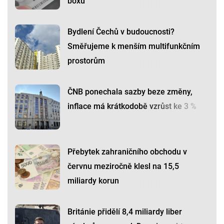
boxu
Bydlení Čechů v budoucnosti?
Směřujeme k menším multifunkčním
prostorům
ČNB ponechala sazby beze změny,
inflace má krátkodobě vzrůst ke 3 %
Přebytek zahraničního obchodu v
červnu meziročně klesl na 15,5
miliardy korun
Británie přidělí 8,4 miliardy liber