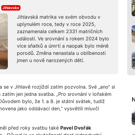
Jihlavsko
Jihlavská matrika ve svém obvodu v
uplynulém roce, tedy v roce 2025,
zaznamenala celkem 2331 matričních
událostí. Ve srovnání s rokem 2024 bylo
více sňatků a úmrtí a naopak bylo méně
porodů. Změna nenastala u oblíbenosti
jmen u nově narozených dětí.
a se v Jihlavě rozjíždí zatím pozvolna. Své „ano“ si
 zatím jen jedna svatba. „Pro srovnání v loňském
N
ůvodem bylo, že 1. a 8. je státní svátek, tudíž
novena jako oddávací den,“ vysvětlil mluvčí
měl před roky svatbu také
Pavel Dvořák