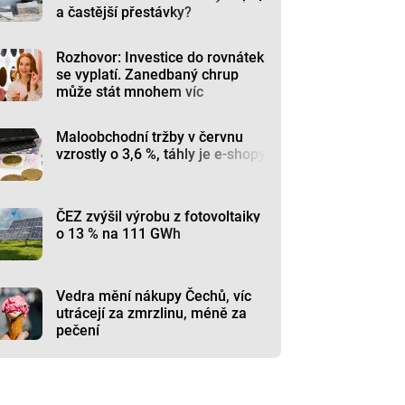
a častější přestávky?
Rozhovor: Investice do rovnátek
se vyplatí. Zanedbaný chrup
může stát mnohem víc
Maloobchodní tržby v červnu
vzrostly o 3,6 %, táhly je e-shopy
ČEZ zvýšil výrobu z fotovoltaiky
o 13 % na 111 GWh
Vedra mění nákupy Čechů, víc
utrácejí za zmrzlinu, méně za
pečení