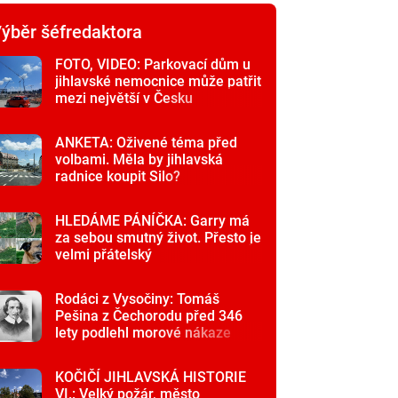
ýběr šéfredaktora
FOTO, VIDEO: Parkovací dům u
jihlavské nemocnice může patřit
mezi největší v Česku
ANKETA: Oživené téma před
volbami. Měla by jihlavská
radnice koupit Silo?
HLEDÁME PÁNÍČKA: Garry má
za sebou smutný život. Přesto je
velmi přátelský
Rodáci z Vysočiny: Tomáš
Pešina z Čechorodu před 346
lety podlehl morové nákaze
KOČIČÍ JIHLAVSKÁ HISTORIE
VI.: Velký požár, město