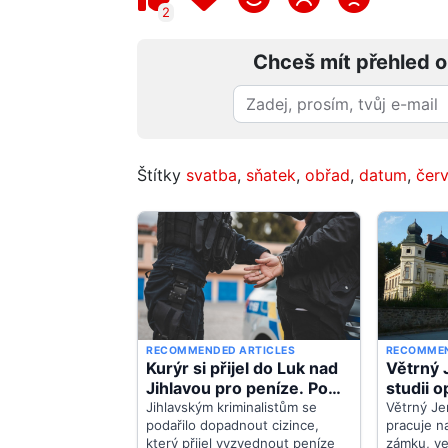
2
Chceš mít přehled o
Štítky
svatba
,
sňatek
,
obřad
,
datum
,
čer