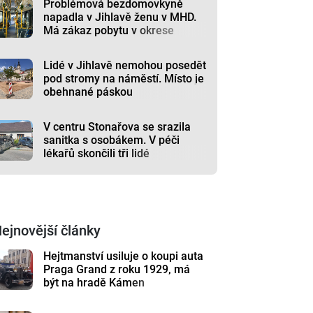
Problémová bezdomovkyně
napadla v Jihlavě ženu v MHD.
Má zákaz pobytu v okrese
Lidé v Jihlavě nemohou posedět
pod stromy na náměstí. Místo je
obehnané páskou
V centru Stonařova se srazila
sanitka s osobákem. V péči
lékařů skončili tři lidé
ejnovější články
Hejtmanství usiluje o koupi auta
Praga Grand z roku 1929, má
být na hradě Kámen