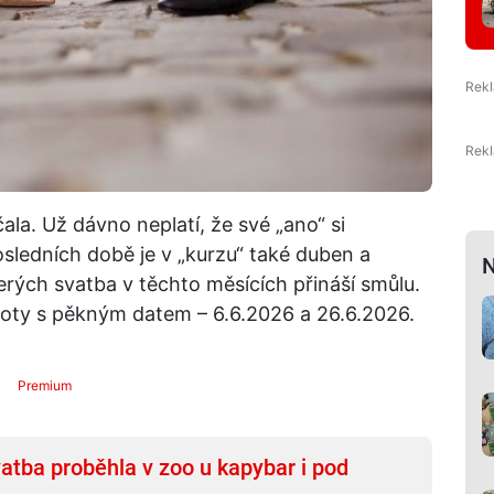
ala. Už dávno neplatí, že své „ano“ si
 posledních době je v „kurzu“ také duben a
N
rých svatba v těchto měsících přináší smůlu.
boty s pěkným datem – 6.6.2026 a 26.6.2026.
Premium
vatba proběhla v zoo u kapybar i pod