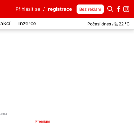
Přihlásit se
/
registrace
Bez reklam
Počasí dnes
22 °C
akcí
Inzerce
si přijel do Luk nad Jihlavou pro peníze. Po zásahu policie skončil v
Premium