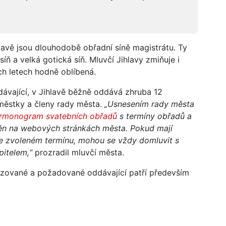
lavě jsou dlouhodobě obřadní síně magistrátu. Ty
 síň a velká gotická síň. Mluvčí Jihlavy zmiňuje i
ích letech hodně oblíbená.
ávající, v Jihlavě běžně oddává zhruba 12
áměstky a členy rady města.
„Usnesením rady města
rmonogram svatebních obřadů
s termíny obřadů a
jněn na webových stránkách města. Pokud mají
ve zvoleném termínu, mohou se vždy domluvit s
upitelem,“
prozradil mluvčí města.
zované a požadované oddávající patří především