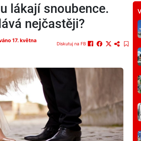
nu lákají snoubence.
V
ává nejčastěji?
ováno 17. května
Diskutuj na FB