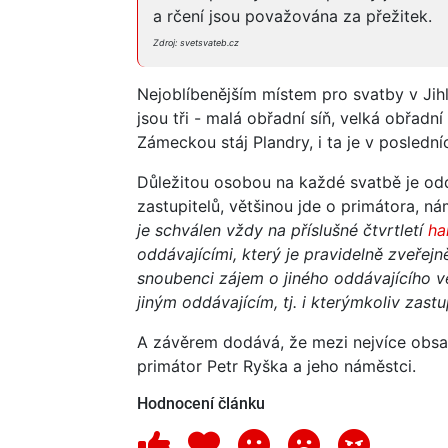
a rčení jsou považována za přežitek.
Zdroj: svetsvateb.cz
Nejoblíbenějším místem pro svatby v Jih
jsou tři - malá obřadní síň, velká obřadní
Zámeckou stáj Plandry, i ta je v posledn
Důležitou osobou na každé svatbě je odd
zastupitelů, většinou jde o primátora, n
je schválen vždy na příslušné čtvrtletí
ha
oddávajícími, který je pravidelně zveře
snoubenci zájem o jiného oddávajícího 
jiným oddávajícím, tj. i kterýmkoliv zast
A závěrem dodává, že mezi nejvíce obsa
primátor Petr Ryška a jeho náměstci.
Hodnocení článku