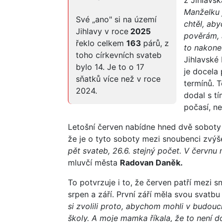
z Jihlavs
Manželku 
Své „ano" si na území
chtěl, ab
Jihlavy v roce
2025
pověrám, 
řeklo celkem
163
párů, z
to nakone
toho církevních svateb
Jihlavské 
bylo 14. Je to o 17
je docela
sňatků více než v roce
termínů. T
2024.
dodal s tí
počasí, n
Letošní červen nabídne hned dvě soboty p
že je o tyto soboty mezi snoubenci zvýš
pět svateb, 26.6. stejný počet. V červn
mluvčí města
Radovan Daněk.
To potvrzuje i to, že červen patří mezi 
srpen a září. První září měla svou svatbu
si zvolili proto, abychom mohli v budouc
školy. A moje mamka říkala, že to není d