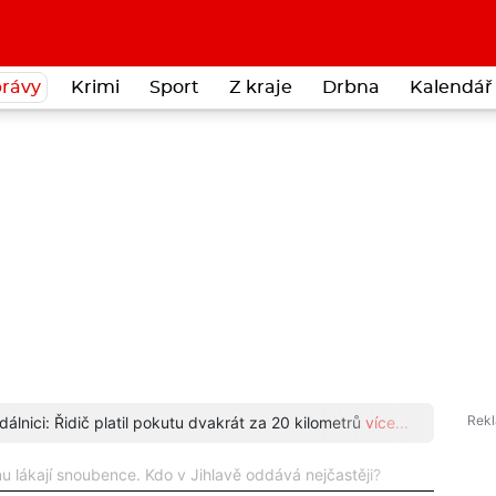
rávy
Krimi
Sport
Z kraje
Drbna
Kalendář 
dálnici: Řidič platil pokutu dvakrát za 20 kilometrů
více...
Kurýr 
nu lákají snoubence. Kdo v Jihlavě oddává nejčastěji?