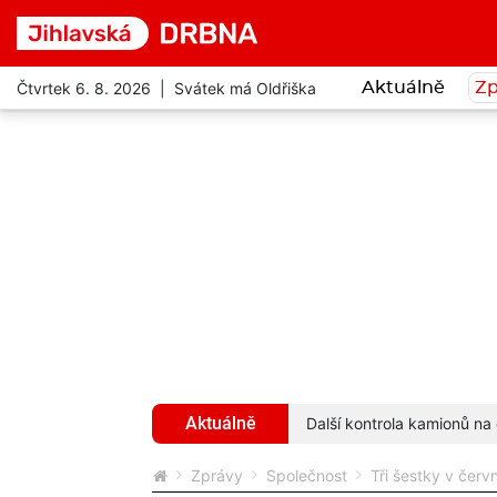
Čtvrtek 6. 8. 2026 | Svátek má Oldřiška
Aktuálně
Zp
Aktuálně
ivot. Přesto je velmi přátelský
více...
Další kontrola kamionů na 
Zprávy
Společnost
Tři šestky v červ