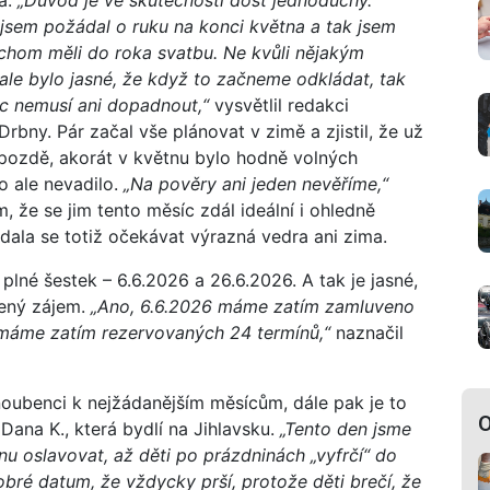
ka.
„Důvod je ve skutečnosti dost jednoduchý.
jsem požádal o ruku na konci května a tak jsem
ychom měli do roka svatbu. Ne kvůli nějakým
ale bylo jasné, že když to začneme odkládat, tak
c nemusí ani dopadnout,“
vysvětlil redakci
Drbny. Pár začal vše plánovat v zimě a zjistil, že už
 pozdě, akorát v květnu bylo hodně volných
o ale nevadilo.
„Na pověry ani jeden nevěříme,“
m, že se jim tento měsíc zdál ideální i ohledně
edala se totiž očekávat výrazná vedra ani zima.
lné šestek – 6.6.2026 a 26.6.2026. A tak je jasné,
ený zájem.
„Ano, 6.6.2026 máme zatím zamluveno
u máme zatím rezervovaných 24 termínů,“
naznačil
snoubenci k nejžádanějším měsícům, dále pak je to
O
 Dana K., která bydlí na Jihlavsku.
„Tento den jsme
nu oslavovat, až děti po prázdninách „vyfrčí“ do
obré datum, že vždycky prší, protože děti brečí, že