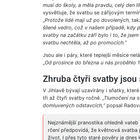
musí do školy, a měla pravdu, celý den li
vysvětluje, že svatbu se zářijovým termí
„
Protože lidé mají už po dovolených, tak
šílené vedro, což v našem případě, kdy 
svatby na začátku září bylo i to, že jsem
svatbu nechtěla, až po promocích.“
Jsou ale i páry, které teplejší měsíce nel
„
Od prosince do března u nás proběhlo 1
Zhruba čtyři svatby jso
V Jihlavě bývají uzavírány i sňatky, kter
tři až čtyři svatby ročně.
„Tlumočení na s
domluvených odstavcích,“
popsal Radov
Nejznámější pranostika ohledně vateb 
rčení předpovídá, že květnová svatba p
život. I přes tyto staré pověry je dne