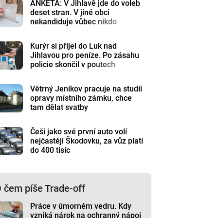
ANKETA: V Jihlavě jde do voleb
deset stran. V jiné obci
nekandiduje vůbec nikdo
Kurýr si přijel do Luk nad
Jihlavou pro peníze. Po zásahu
policie skončil v poutech
Větrný Jeníkov pracuje na studii
opravy místního zámku, chce
tam dělat svatby
Češi jako své první auto volí
nejčastěji Škodovku, za vůz platí
do 400 tisíc
 čem píše Trade-off
Práce v úmorném vedru. Kdy
vzniká nárok na ochranný nápoj