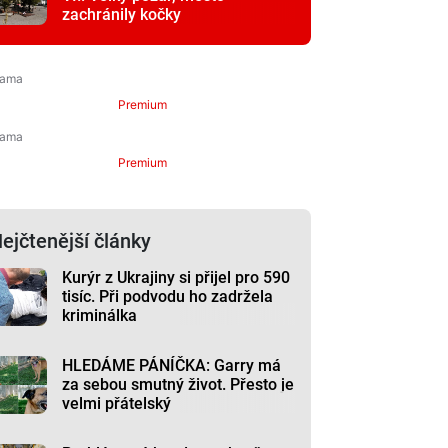
zachránily kočky
Premium
Premium
ejčtenější články
Kurýr z Ukrajiny si přijel pro 590
tisíc. Při podvodu ho zadržela
kriminálka
HLEDÁME PÁNÍČKA: Garry má
za sebou smutný život. Přesto je
velmi přátelský