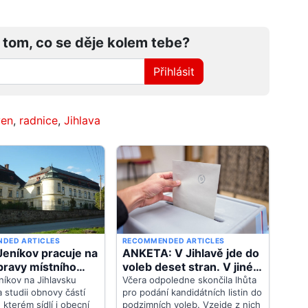
 tom, co se děje kolem tebe?
Přihlásit
ven
,
radnice
,
Jihlava