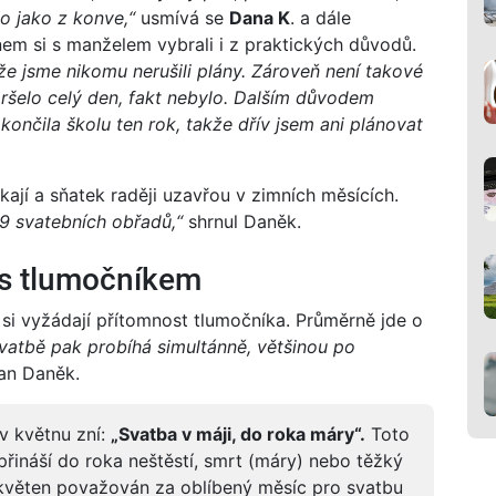
lo jako z konve,“
usmívá se
Dana K
. a dále
nem si s manželem vybrali i z praktických důvodů.
že jsme nikomu nerušili plány. Zároveň není takové
pršelo celý den, fakt nebylo. Dalším důvodem
 končila školu ten rok, takže dřív jsem ani plánovat
ákají a sňatek raději uzavřou v zimních měsících.
9 svatebních obřadů,“
shrnul Daněk.
u s tlumočníkem
é si vyžádají přítomnost tlumočníka. Průměrně jde o
vatbě pak probíhá simultánně, většinou po
an Daněk.
v květnu zní:
„Svatba v máji, do roka máry“
.
Toto
řináší do roka neštěstí, smrt (máry) nebo těžký
s květen považován za oblíbený měsíc pro svatbu