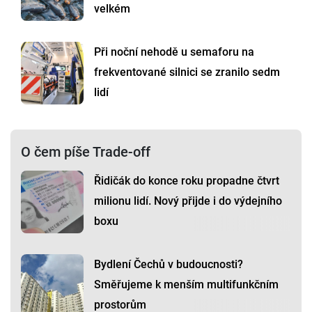
velkém
Při noční nehodě u semaforu na
frekventované silnici se zranilo sedm
lidí
O čem píše Trade-off
Řidičák do konce roku propadne čtvrt
milionu lidí. Nový přijde i do výdejního
boxu
Bydlení Čechů v budoucnosti?
Směřujeme k menším multifunkčním
prostorům