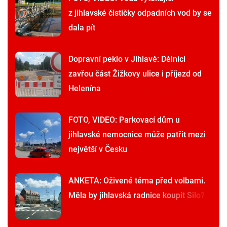
z jihlavské čističky odpadních vod by se
dala pít
Dopravní peklo v Jihlavě: Dělníci
zavřou část Žižkovy ulice i příjezd od
Helenína
FOTO, VIDEO: Parkovací dům u
jihlavské nemocnice může patřit mezi
největší v Česku
ANKETA: Oživené téma před volbami.
Měla by jihlavská radnice koupit Silo?