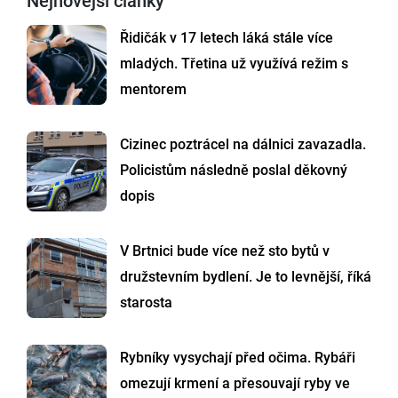
Nejnovější články
Řidičák v 17 letech láká stále více
mladých. Třetina už využívá režim s
mentorem
Cizinec poztrácel na dálnici zavazadla.
Policistům následně poslal děkovný
dopis
V Brtnici bude více než sto bytů v
družstevním bydlení. Je to levnější, říká
starosta
Rybníky vysychají před očima. Rybáři
omezují krmení a přesouvají ryby ve