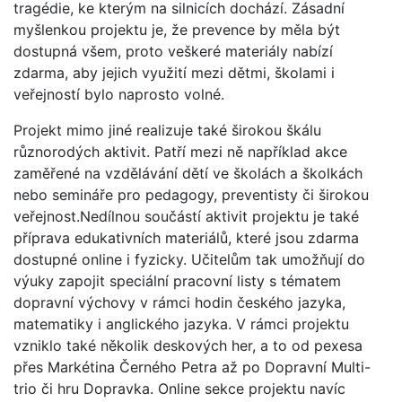
tragédie, ke kterým na silnicích dochází. Zásadní
myšlenkou projektu je, že prevence by měla být
dostupná všem, proto veškeré materiály nabízí
zdarma, aby jejich využití mezi dětmi, školami i
veřejností bylo naprosto volné.
Projekt mimo jiné realizuje také širokou škálu
různorodých aktivit. Patří mezi ně například akce
zaměřené na vzdělávání dětí ve školách a školkách
nebo semináře pro pedagogy, preventisty či širokou
veřejnost.Nedílnou součástí aktivit projektu je také
příprava edukativních materiálů, které jsou zdarma
dostupné online i fyzicky. Učitelům tak umožňují do
výuky zapojit speciální pracovní listy s tématem
dopravní výchovy v rámci hodin českého jazyka,
matematiky i anglického jazyka. V rámci projektu
vzniklo také několik deskových her, a to od pexesa
přes Markétina Černého Petra až po Dopravní Multi-
trio či hru Dopravka. Online sekce projektu navíc