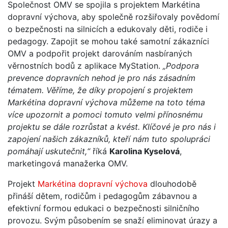
Společnost OMV se spojila s projektem Markétina
dopravní výchova, aby společně rozšiřovaly povědomí
o bezpečnosti na silnicích a edukovaly děti, rodiče i
pedagogy. Zapojit se mohou také samotní zákazníci
OMV a podpořit projekt darováním nasbíraných
věrnostních bodů z aplikace MyStation.
„Podpora
prevence dopravních nehod je pro nás zásadním
tématem. Věříme, že díky propojení s projektem
Markétina dopravní výchova můžeme na toto téma
více upozornit a pomoci tomuto velmi přínosnému
projektu se dále rozrůstat a kvést. Klíčové je pro nás i
zapojení našich zákazníků, kteří nám tuto spolupráci
pomáhají uskutečnit,“
říká
Karolina Kyselová
,
marketingová manažerka OMV.
Projekt
Markétina dopravní výchova
dlouhodobě
přináší dětem, rodičům i pedagogům zábavnou a
efektivní formou edukaci o bezpečnosti silničního
provozu. Svým působením se snaží eliminovat úrazy a