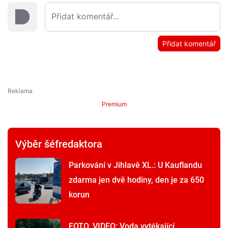
Přidat komentář
Premium
Výběr šéfredaktora
Parkování v Jihlavě XL.: U Kauflandu
zdarma jen dvě hodiny, den je za 650
korun
FOTO, VIDEO: Voda vytékající