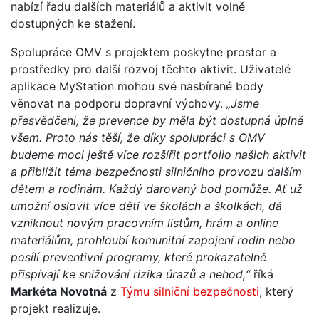
nabízí řadu dalších materiálů a aktivit volně
dostupných ke stažení.
Spolupráce OMV s projektem poskytne prostor a
prostředky pro další rozvoj těchto aktivit. Uživatelé
aplikace MyStation mohou své nasbírané body
věnovat na podporu dopravní výchovy.
„Jsme
přesvědčeni, že prevence by měla být dostupná úplně
všem. Proto nás těší, že díky spolupráci s OMV
budeme moci ještě více rozšířit portfolio našich aktivit
a přiblížit téma bezpečnosti silničního provozu dalším
dětem a rodinám. Každý darovaný bod pomůže. Ať už
umožní oslovit více dětí ve školách a školkách, dá
vzniknout novým pracovním listům, hrám a online
materiálům, prohloubí komunitní zapojení rodin nebo
posílí preventivní programy, které prokazatelně
přispívají ke snižování rizika úrazů a nehod,“
říká
Markéta Novotná
z
Týmu silniční bezpečnosti
, který
projekt realizuje.