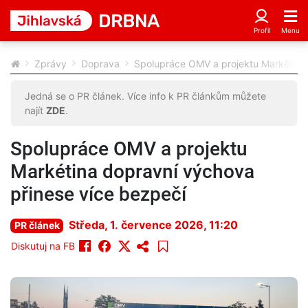
Zprávy
Doprava
Spolupráce OMV a projektu Markétina 
Jedná se o PR článek. Více info k PR článkům můžete
najít
ZDE
.
Spolupráce OMV a projektu
Markétina dopravní výchova
přinese více bezpečí
Středa, 1. července 2026, 11:20
PR článek
Diskutuj na FB