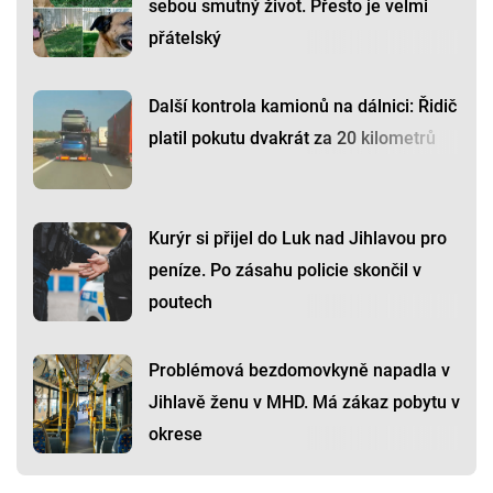
sebou smutný život. Přesto je velmi
přátelský
Další kontrola kamionů na dálnici: Řidič
platil pokutu dvakrát za 20 kilometrů
Kurýr si přijel do Luk nad Jihlavou pro
peníze. Po zásahu policie skončil v
poutech
Problémová bezdomovkyně napadla v
Jihlavě ženu v MHD. Má zákaz pobytu v
okrese