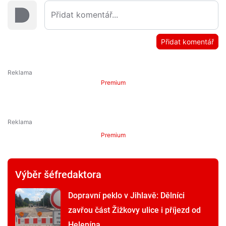
Přidat komentář
Premium
Premium
Výběr šéfredaktora
Dopravní peklo v Jihlavě: Dělníci
zavřou část Žižkovy ulice i příjezd od
Helenína