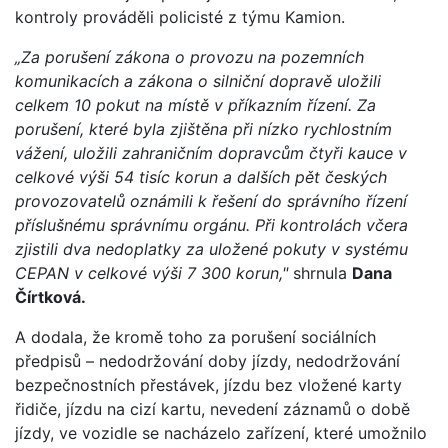
kontroly prováděli policisté z týmu Kamion.
„Za porušení zákona o provozu na pozemních
komunikacích a zákona o silniční dopravě uložili
celkem 10 pokut na místě v příkazním řízení. Za
porušení, které byla zjištěna při nízko rychlostním
vážení, uložili zahraničním dopravcům čtyři kauce v
celkové výši 54 tisíc korun a dalších pět českých
provozovatelů oznámili k řešení do správního řízení
příslušnému správnímu orgánu. Při kontrolách včera
zjistili dva nedoplatky za uložené pokuty v systému
CEPAN v celkové výši 7 300 korun,"
shrnula
Dana
Čírtková.
A dodala, že kromě toho za porušení sociálních
předpisů – nedodržování doby jízdy, nedodržování
bezpečnostních přestávek, jízdu bez vložené karty
řidiče, jízdu na cizí kartu, nevedení záznamů o době
jízdy, ve vozidle se nacházelo zařízení, které umožnilo