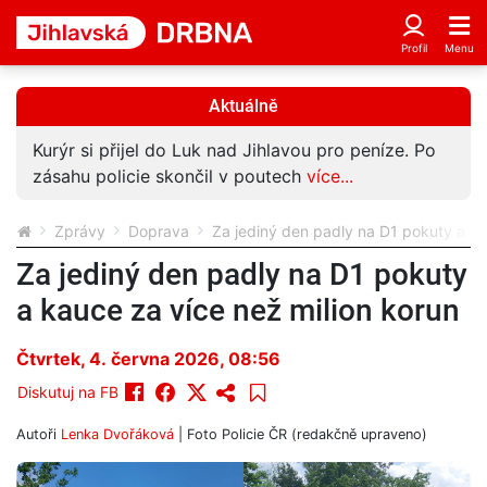
Aktuálně
Kurýr si přijel do Luk nad Jihlavou pro peníze. Po
zásahu policie skončil v poutech
více...
Zprávy
Doprava
Za jediný den padly na D1 pokuty a ka
Za jediný den padly na D1 pokuty
a kauce za více než milion korun
Čtvrtek, 4. června 2026, 08:56
Diskutuj na FB
Autoři
Lenka Dvořáková
| Foto
Policie ČR (redakčně upraveno)