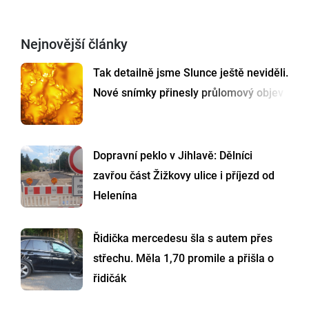
Nejnovější články
Tak detailně jsme Slunce ještě neviděli.
Nové snímky přinesly průlomový objev
Dopravní peklo v Jihlavě: Dělníci
zavřou část Žižkovy ulice i příjezd od
Helenína
Řidička mercedesu šla s autem přes
střechu. Měla 1,70 promile a přišla o
řidičák