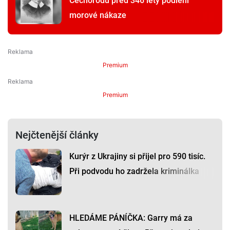
Čechorodu před 346 lety podlehl
morové nákaze
Premium
Premium
Nejčtenější články
Kurýr z Ukrajiny si přijel pro 590 tisíc.
Při podvodu ho zadržela kriminálka
HLEDÁME PÁNÍČKA: Garry má za