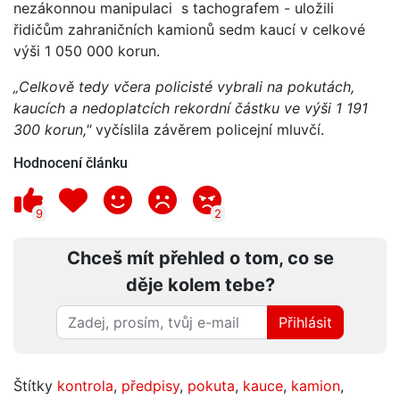
nezákonnou manipulaci s tachografem - uložili
řidičům zahraničních kamionů sedm kaucí v celkové
výši 1 050 000 korun.
„Celkově tedy včera policisté vybrali na pokutách,
kaucích a nedoplatcích rekordní částku ve výši 1 191
300 korun,"
vyčíslila závěrem policejní mluvčí.
Hodnocení článku
9
2
Chceš mít přehled o tom, co se
děje kolem tebe?
Přihlásit
Štítky
kontrola
,
předpisy
,
pokuta
,
kauce
,
kamion
,