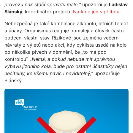
provozu pak stačí opravdu málo,“
upozorňuje
Ladislav
Slánský
, koordinátor projektu
Na kole jen s přilbou
.
Nebezpečná je také kombinace alkoholu, letních teplot
a únavy. Organismus reaguje pomaleji a člověk často
podcení vlastní stav. Rizikové jsou zejména večerní
návraty z výletů nebo akcí, kdy cyklista usedá na kolo
po několika pivech v domnění, že „to má pod
kontrolou“.
„Nemá, a pokud nebude mít správnou
výbavu jízdního kola, bude pro ostatní účastníky nejen
nečitelný, ke všemu navíc i neviditeln
ý,“
upozorňuje
Slánský.