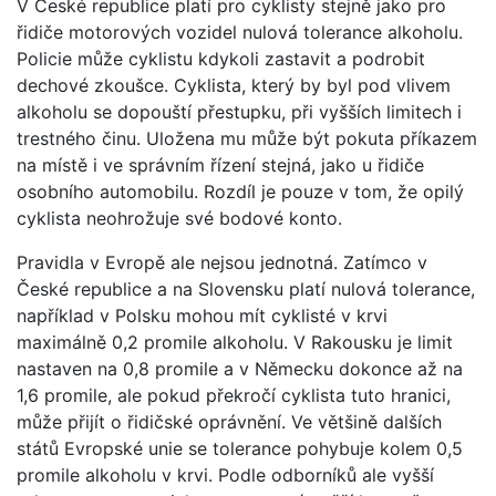
V České republice platí pro cyklisty stejně jako pro
řidiče motorových vozidel nulová tolerance alkoholu.
Policie může cyklistu kdykoli zastavit a podrobit
dechové zkoušce. Cyklista, který by byl pod vlivem
alkoholu se dopouští přestupku, při vyšších limitech i
trestného činu. Uložena mu může být pokuta příkazem
na místě i ve správním řízení stejná, jako u řidiče
osobního automobilu. Rozdíl je pouze v tom, že opilý
cyklista neohrožuje své bodové konto.
Pravidla v Evropě ale nejsou jednotná. Zatímco v
České republice a na Slovensku platí nulová tolerance,
například v Polsku mohou mít cyklisté v krvi
maximálně 0,2 promile alkoholu. V Rakousku je limit
nastaven na 0,8 promile a v Německu dokonce až na
1,6 promile, ale pokud překročí cyklista tuto hranici,
může přijít o řidičské oprávnění. Ve většině dalších
států Evropské unie se tolerance pohybuje kolem 0,5
promile alkoholu v krvi. Podle odborníků ale vyšší