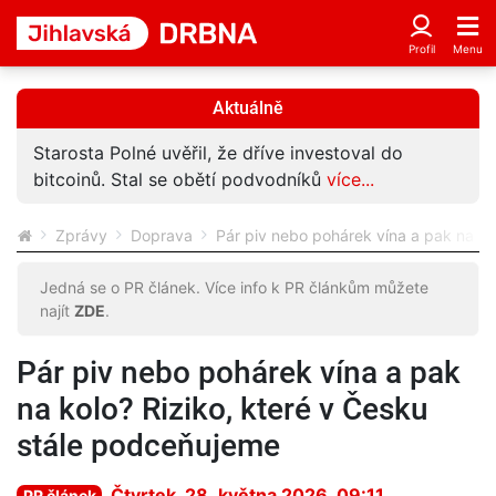
Aktuálně
Starosta Polné uvěřil, že dříve investoval do
bitcoinů. Stal se obětí podvodníků
více...
Zprávy
Doprava
Pár piv nebo pohárek vína a pak na ko
Jedná se o PR článek. Více info k PR článkům můžete
najít
ZDE
.
Pár piv nebo pohárek vína a pak
na kolo? Riziko, které v Česku
stále podceňujeme
Čtvrtek, 28. května 2026, 09:11
PR článek