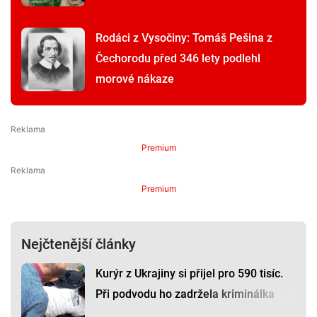
Rodáci z Vysočiny: Tomáš Pešina z
Čechorodu před 346 lety podlehl
morové nákaze
Premium
Premium
Nejčtenější články
Kurýr z Ukrajiny si přijel pro 590 tisíc.
Při podvodu ho zadržela kriminálka