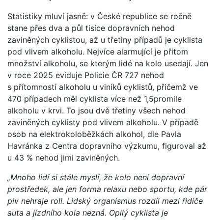
Statistiky mluví jasně: v České republice se ročně
stane přes dva a půl tisíce dopravních nehod
zaviněných cyklistou, až u třetiny případů je cyklista
pod vlivem alkoholu. Nejvíce alarmující je přitom
množství alkoholu, se kterým lidé na kolo usedají. Jen
v roce 2025 eviduje Policie ČR 727 nehod
s přítomností alkoholu u viníků cyklistů, přičemž ve
470 případech měl cyklista více než 1,5promile
alkoholu v krvi. To jsou dvě třetiny všech nehod
zaviněných cyklisty pod vlivem alkoholu. V případě
osob na elektrokoloběžkách alkohol, dle Pavla
Havránka z Centra dopravního výzkumu, figuroval až
u 43 % nehod jimi zaviněných.
„Mnoho lidí si stál
e myslí, že kolo není dopravní
prostředek, ale jen forma relaxu
nebo sportu, kde pár
piv nehraje roli. Lidský organismus rozdíl mezi
řidiče
auta a jízdního kola nezná
. Opilý cyklista je