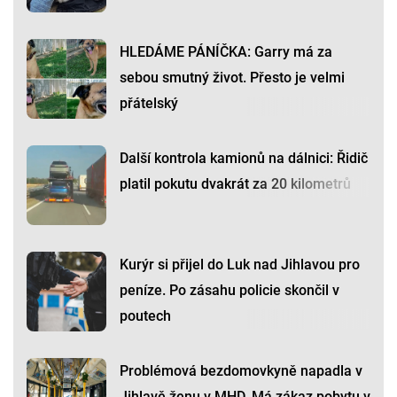
HLEDÁME PÁNÍČKA: Garry má za
sebou smutný život. Přesto je velmi
přátelský
Další kontrola kamionů na dálnici: Řidič
platil pokutu dvakrát za 20 kilometrů
Kurýr si přijel do Luk nad Jihlavou pro
peníze. Po zásahu policie skončil v
poutech
Problémová bezdomovkyně napadla v
Jihlavě ženu v MHD. Má zákaz pobytu v