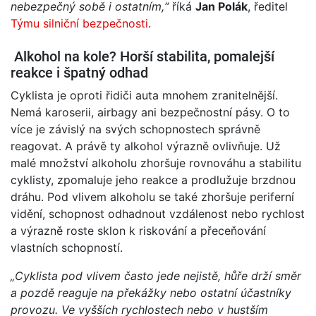
nebezpečný sobě i ostatním,“
říká
Jan Polák
, ředitel
Týmu silniční bezpečnosti
.
Alkohol na kole? Horší stabilita, pomalejší
reakce i špatný odhad
Cyklista je oproti řidiči auta mnohem zranitelnější.
Nemá karoserii, airbagy ani bezpečnostní pásy. O to
více je závislý na svých schopnostech správně
reagovat. A právě ty alkohol výrazně ovlivňuje. Už
malé množství alkoholu zhoršuje rovnováhu a stabilitu
cyklisty, zpomaluje jeho reakce a prodlužuje brzdnou
dráhu. Pod vlivem alkoholu se také zhoršuje periferní
vidění, schopnost odhadnout vzdálenost nebo rychlost
a výrazně roste sklon k riskování a přeceňování
vlastních schopností.
„Cyklista pod vlivem často jede nejistě, hůře drží směr
a pozdě reaguje na překážky nebo ostatní účastníky
provozu. Ve vyšších rychlostech nebo v hustším