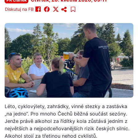
Diskutuj na FB
Léto, cyklovýlety, zahrádky, vinné stezky a zastávka
„na jedno“. Pro mnoho Čechů běžná součást sezóny.
Jenže právě alkohol za řídítky kola zůstává jedním z
největších a nejpodceňovanějších rizik českých silnic.
Alkohol stojí za třetinou nehod cyklistů.