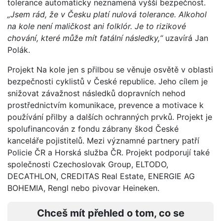
tolerance automaticky neznamená vyšší bezpečnost.
„Jsem rád, že v Česku platí nulová tolerance. Alkohol
na kole není maličkost ani folklór. Je to rizikové
chování, které může mít fatální následky,“
uzavírá Jan
Polák.
Projekt Na kole jen s přilbou se věnuje osvětě v oblasti
bezpečnosti cyklistů v České republice. Jeho cílem je
snižovat závažnost následků dopravních nehod
prostřednictvím komunikace, prevence a motivace k
používání přilby a dalších ochranných prvků. Projekt je
spolufinancován z fondu zábrany škod České
kanceláře pojistitelů. Mezi významné partnery patří
Policie ČR a Horská služba ČR. Projekt podporují také
společnosti Czechoslovak Group, ELTODO,
DECATHLON, CREDITAS Real Estate, ENERGIE AG
BOHEMIA, Rengl nebo pivovar Heineken.
Chceš mít přehled o tom, co se