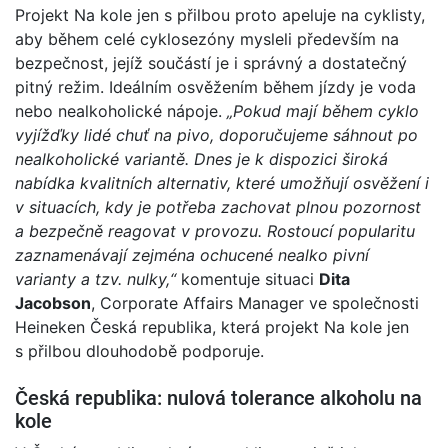
Projekt Na kole jen s přilbou proto apeluje na cyklisty,
aby během celé cyklosezóny mysleli především na
bezpečnost, jejíž součástí je i správný a dostatečný
pitný režim. Ideálním osvěžením během jízdy je voda
nebo nealkoholické nápoje.
„
Pokud mají během cyklo
vyjížďky lidé chuť na pivo, doporučujeme sáhnout po
nealkoholické variantě. Dnes je k dispozici široká
nabídka kvalitních alternativ, které umožňují osvěžení i
v situacích, kdy je potřeba zachovat plnou pozornost
a bezpečně reagovat v provozu. Rostoucí popularitu
zaznamenávají zejména ochucené nealko pivní
varianty a tzv. nulky,“
komentuje situaci
Dita
Jacobson
, Corporate Affairs Manager ve společnosti
Heineken Česká republika, která projekt Na kole jen
s přilbou dlouhodobě podporuje.
Česká republika: nulová tolerance alkoholu na
kole