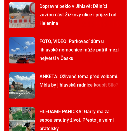
Dopravní peklo v Jihlavě: Dělníci
zavřou část Žižkovy ulice i příjezd od
Helenína
FOTO, VIDEO: Parkovací dům u
jihlavské nemocnice může patřit mezi
největší v Česku
ANKETA: Oživené téma před volbami.
Měla by jihlavská radnice koupit Silo?
HLEDÁME PÁNÍČKA: Garry má za
sebou smutný život. Přesto je velmi
přátelský