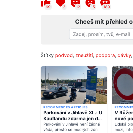
69
3
12
15
189
Chceš mít přehled o
Štítky
podvod
,
zneužití
,
podpora
,
dávky