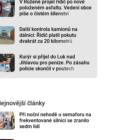
V Růžené projel řidič po nově
položeném asfaltu. Vedení obce
píše o čistém šílenství
Další kontrola kamionů na
dálnici: Řidič platil pokutu
dvakrát za 20 kilometrů
Kurýr si přijel do Luk nad
Jihlavou pro peníze. Po zásahu
policie skončil v poutech
ejnovější články
Při noční nehodě u semaforu na
frekventované silnici se zranilo
sedm lidí