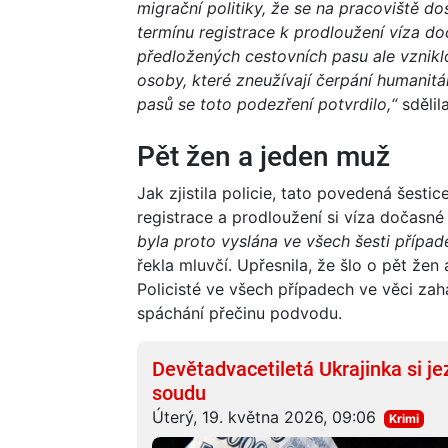
migrační politiky, že se na pracoviště do
termínu registrace k prodloužení víza d
předložených cestovních pasu ale vznikl
osoby, které zneužívají čerpání humanit
pasů se toto podezření potvrdilo,“
sdělil
Pět žen a jeden muž
Jak zjistila policie, tato povedená šesti
registrace a prodloužení si víza dočas
byla proto vyslána ve všech šesti případe
řekla mluvčí. Upřesnila, že šlo o pět žen
Policisté ve všech případech ve věci zahá
spáchání přečinu podvodu.
Devětadvacetiletá Ukrajinka si je
soudu
Úterý, 19. května 2026, 09:06
Krimi