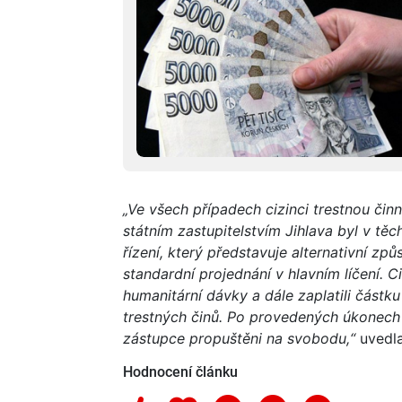
„Ve všech případech cizinci trestnou či
státním zastupitelstvím Jihlava byl v těc
řízení, který představuje alternativní způ
standardní projednání v hlavním líčení. C
humanitární dávky a dále zaplatili částk
trestných činů. Po provedených úkonech b
zástupce propuštěni na svobodu,“
uvedla
Hodnocení článku