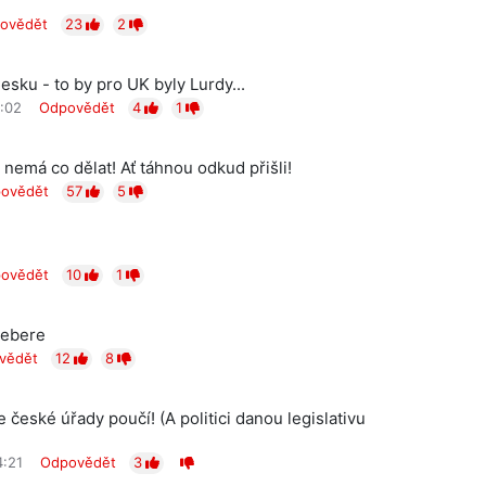
ovědět
23
2
esku - to by pro UK byly Lurdy...
5:02
Odpovědět
4
1
u nemá co dělat! Ať táhnou odkud přišli!
ovědět
57
5
ovědět
10
1
nebere
vědět
12
8
české úřady poučí! (A politici danou legislativu
4:21
Odpovědět
3