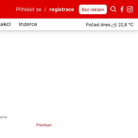
Přihlásit se
/
registrace
Bez reklam
Počasí dnes
22,8 °C
akcí
Inzerce
a tiše sténala na čerpací stanici u dálnice. Pomohli jí policisté z Ber
Premium