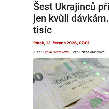
Šest Ukrajinců př
jen kvůli dávkám
tisíc
Pátek, 12. června 2026, 07:01
Autoři
Lenka Dvořáková
| Foto
Denisa Albaniová