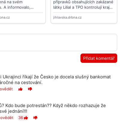
Přidat komentář
i Ukrajinci říkají že Česko je docela slušný bankomat
áročné na cestování.
ovědět
ů? Kdo bude potrestán?? Když někdo rozhazuje že
vé jednání!!!
ovědět
36