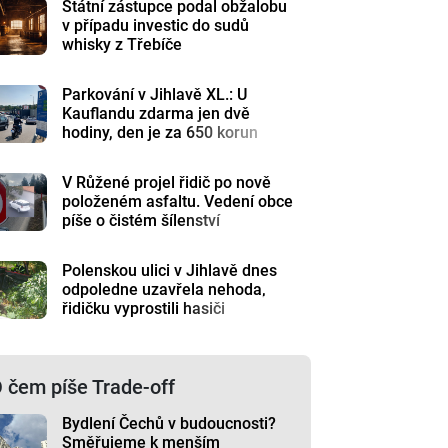
Státní zástupce podal obžalobu
v případu investic do sudů
whisky z Třebíče
Parkování v Jihlavě XL.: U
Kauflandu zdarma jen dvě
hodiny, den je za 650 korun
V Růžené projel řidič po nově
položeném asfaltu. Vedení obce
píše o čistém šílenství
Polenskou ulici v Jihlavě dnes
odpoledne uzavřela nehoda,
řidičku vyprostili hasiči
 čem píše Trade-off
Bydlení Čechů v budoucnosti?
Směřujeme k menším