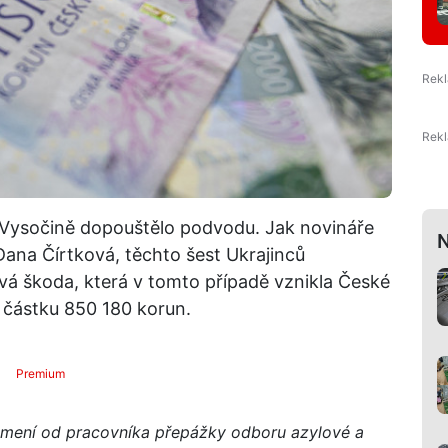
na Vysočině dopouštělo podvodu. Jak novináře
N
 Dana Čírtková, těchto šest Ukrajinců
vá škoda, která v tomto případě vznikla České
í částku 850 180 korun.
Premium
známení od pracovníka přepážky odboru azylové a