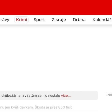
rávy
Krimi
Sport
Z kraje
Drbna
Kalendář 
a drůbežárna, zvířatům se nic nestalo
více...
Cizink
inu jen kvůli dávkám. Škoda je přes 850 tisíc