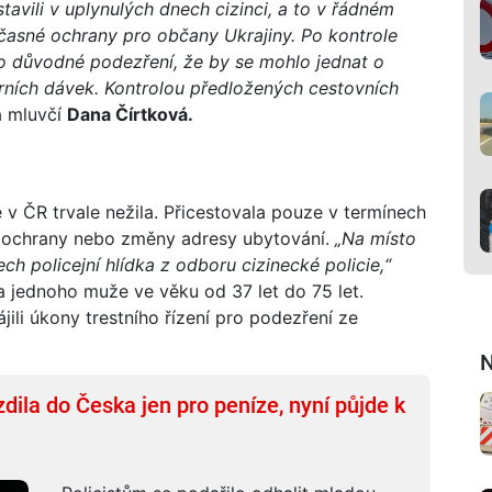
stavili v uplynulých dnech cizinci, a to v řádném
očasné ochrany pro občany Ukrajiny. Po kontrole
o důvodné podezření, že by se mohlo jednat o
árních dávek. Kontrolou předložených cestovních
a mluvčí
Dana Čírtková.
ce v ČR trvale nežila. Přicestovala pouze v termínech
né ochrany nebo změny adresy ubytování.
„Na místo
ch policejní hlídka z odboru cizinecké policie,“
 a jednoho muže ve věku od 37 let do 75 let.
jili úkony trestního řízení pro podezření ze
N
zdila do Česka jen pro peníze, nyní půjde k