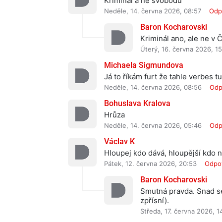
Kriminál a ne svobodu
Neděle, 14. června 2026, 08:57
Odp
Baron Kocharovski
Kriminál ano, ale ne v Č
Úterý, 16. června 2026, 1
Michaela Sigmundova
Já to říkám furt že tahle verbes t
Neděle, 14. června 2026, 08:56
Odp
Bohuslava Kralova
Hrůza
Neděle, 14. června 2026, 05:46
Odp
Václav K
Hloupej kdo dává, hloupější kdo 
Pátek, 12. června 2026, 20:53
Odpo
Baron Kocharovski
Smutná pravda. Snad se 
zpřísní).
Středa, 17. června 2026, 1