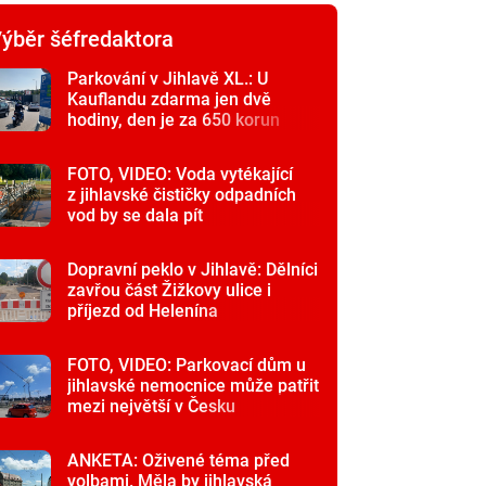
ýběr šéfredaktora
Parkování v Jihlavě XL.: U
Kauflandu zdarma jen dvě
hodiny, den je za 650 korun
FOTO, VIDEO: Voda vytékající
z jihlavské čističky odpadních
vod by se dala pít
Dopravní peklo v Jihlavě: Dělníci
zavřou část Žižkovy ulice i
příjezd od Helenína
FOTO, VIDEO: Parkovací dům u
jihlavské nemocnice může patřit
mezi největší v Česku
ANKETA: Oživené téma před
volbami. Měla by jihlavská