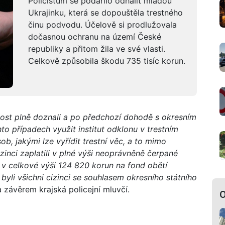
Policistům se podařilo odhalit mladou
Ukrajinku, která se dopouštěla trestného
činu podvodu. Účelově si prodlužovala
dočasnou ochranu na území České
republiky a přitom žila ve své vlasti.
Celkově způsobila škodu 735 tisíc korun.
nnost plně doznali a po předchozí dohodě s okresním
hto případech využit institut odklonu v trestním
sob, jakými lze vyřídit trestní věc, a to mimo
izinci zaplatili v plné výši neoprávněně čerpané
u v celkové výši 124 820 korun na fond obětí
yli všichni cizinci se souhlasem okresního státního
 závěrem krajská policejní mluvčí.
O