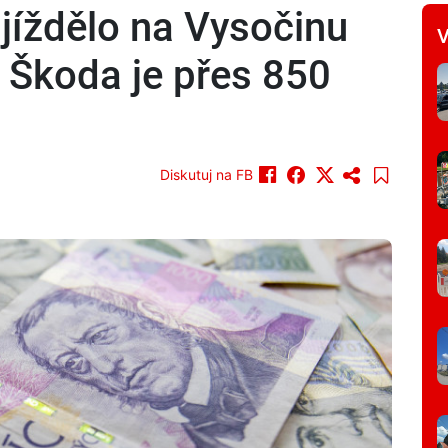
ijíždělo na Vysočinu
V
. Škoda je přes 850
Diskutuj na FB