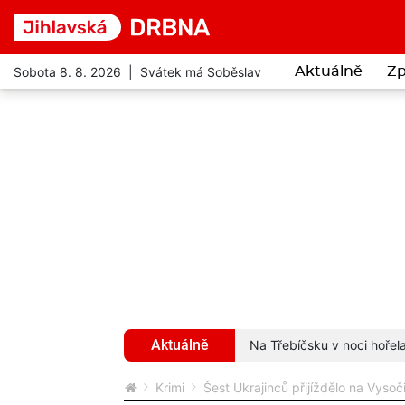
Sobota 8. 8. 2026 | Svátek má Soběslav
Aktuálně
Zp
Aktuálně
itcoinů. Stal se obětí podvodníků
více...
Na Třebíčsku v noci hořel
Krimi
Šest Ukrajinců přijíždělo na Vysoč