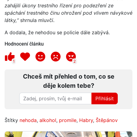
zahájili úkony trestního řízení pro podezření ze
spáchání trestného činu ohrožení pod vlivem návykové
látky,“
shrnula mluvčí.
A dodala, že nehodou se policie dále zabývá.
Hodnocení článku
1
2
Chceš mít přehled o tom, co se
děje kolem tebe?
Přihlásit
Štítky
nehoda
,
alkohol
,
promile
,
Habry
,
Štěpánov