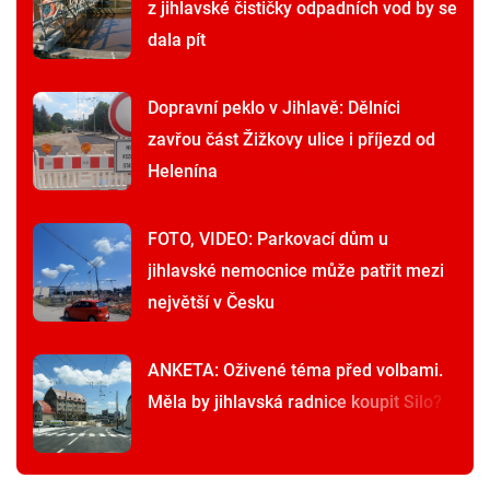
z jihlavské čističky odpadních vod by se
dala pít
Dopravní peklo v Jihlavě: Dělníci
zavřou část Žižkovy ulice i příjezd od
Helenína
FOTO, VIDEO: Parkovací dům u
jihlavské nemocnice může patřit mezi
největší v Česku
ANKETA: Oživené téma před volbami.
Měla by jihlavská radnice koupit Silo?