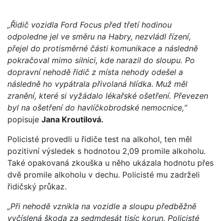
„Řidič vozidla Ford Focus před třetí hodinou
odpoledne jel ve směru na Habry, nezvládl řízení,
přejel do protisměrné části komunikace a následně
pokračoval mimo silnici, kde narazil do sloupu. Po
dopravní nehodě řidič z místa nehody odešel a
následně ho vypátrala přivolaná hlídka. Muž měl
zranění, které si vyžádalo lékařské ošetření. Převezen
byl na ošetření do havlíčkobrodské nemocnice,“
popisuje
Jana Kroutilová.
Policisté provedli u řidiče test na alkohol, ten měl
pozitivní výsledek s hodnotou 2,09 promile alkoholu.
Také opakovaná zkouška u něho ukázala hodnotu přes
dvě promile alkoholu v dechu. Policisté mu zadrželi
řidičský průkaz.
„Při nehodě vznikla na vozidle a sloupu předběžně
vyčíslená škoda za sedmdesát tisíc korun. Policisté