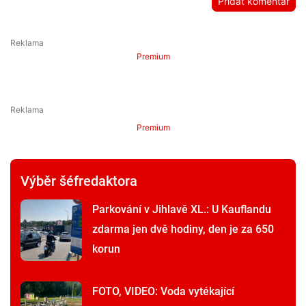
Přidat komentář
Premium
Premium
Výběr šéfredaktora
Parkování v Jihlavě XL.: U Kauflandu
zdarma jen dvě hodiny, den je za 650
korun
FOTO, VIDEO: Voda vytékající