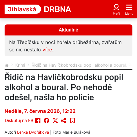
Aktuálně
Na Třebíčsku v noci hořela drůbežárna, zvířatům
se nic nestalo
více...
Krimi
Řidič na Havlíčkobrodsku popil alkohol a boural. Po 
Řidič na Havlíčkobrodsku popil
alkohol a boural. Po nehodě
odešel, našla ho policie
Neděle, 7. června 2026, 12:22
Diskutuj na FB
Autoři
Lenka Dvořáková
| Foto
Marie Buláková