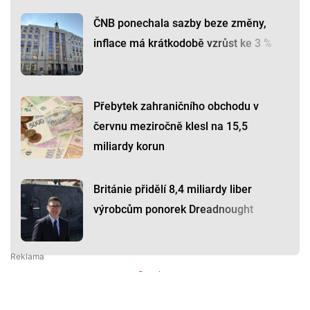
ČNB ponechala sazby beze změny,
inflace má krátkodobě vzrůst ke 3 %
Přebytek zahraničního obchodu v
červnu meziročně klesl na 15,5
miliardy korun
Británie přidělí 8,4 miliardy liber
výrobcům ponorek Dreadnought
Premium