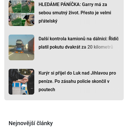
HLEDÁME PÁNÍČKA: Garry má za
sebou smutný život. Přesto je velmi
přátelský
Další kontrola kamionů na dálnici: Řidič
platil pokutu dvakrát za 20 kilometrů
Kurýr si přijel do Luk nad Jihlavou pro
peníze. Po zásahu policie skončil v
poutech
Nejnovější články