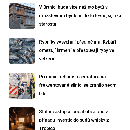
V Brtnici bude více než sto bytů v
družstevním bydlení. Je to levnější, říká
starosta
Rybníky vysychají před očima. Rybáři
omezují krmení a přesouvají ryby ve
velkém
Při noční nehodě u semaforu na
frekventované silnici se zranilo sedm
lidí
Státní zástupce podal obžalobu v
případu investic do sudů whisky z
Třebíče