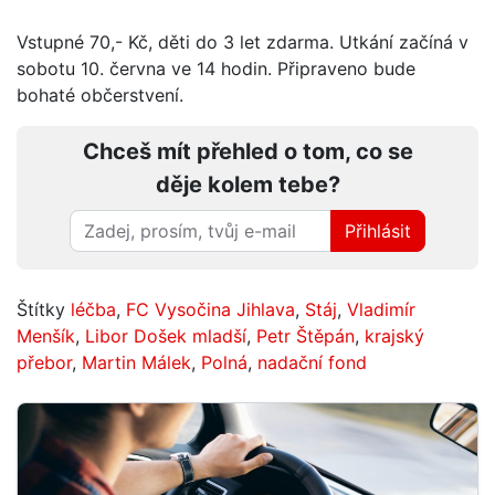
Vstupné 70,- Kč, děti do 3 let zdarma. Utkání začíná v
sobotu 10. června ve 14 hodin. Připraveno bude
bohaté občerstvení.
Chceš mít přehled o tom, co se
děje kolem tebe?
Přihlásit
Štítky
léčba
,
FC Vysočina Jihlava
,
Stáj
,
Vladimír
Menšík
,
Libor Došek mladší
,
Petr Štěpán
,
krajský
přebor
,
Martin Málek
,
Polná
,
nadační fond