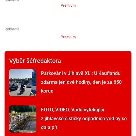
Premium
Premium
Výběr šéfredaktora
Parkování v Jihlavě XL.: U Kauflandu
zdarma jen dvě hodiny, den je za 650
korun
FOTO, VIDEO: Voda vytékající
z jihlavské čističky odpadních vod by se
dala pít