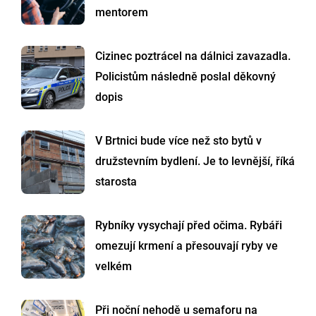
mentorem
Cizinec poztrácel na dálnici zavazadla.
Policistům následně poslal děkovný
dopis
V Brtnici bude více než sto bytů v
družstevním bydlení. Je to levnější, říká
starosta
Rybníky vysychají před očima. Rybáři
omezují krmení a přesouvají ryby ve
velkém
Při noční nehodě u semaforu na