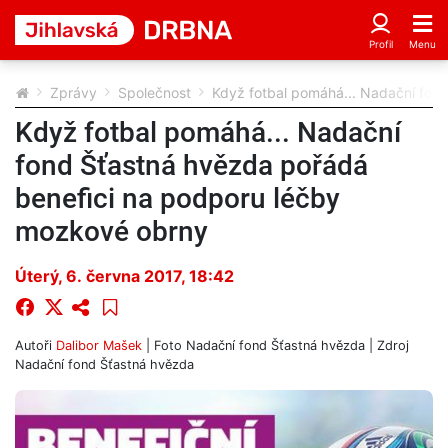
Zprávy
Společnost
Když fotbal pomáhá... Nadační fon
Když fotbal pomáhá... Nadační
fond Šťastná hvězda pořádá
benefici na podporu léčby
mozkové obrny
Úterý, 6. června 2017, 18:42
Autoři
Dalibor Mašek
| Foto
Nadační fond Šťastná hvězda
| Zdroj
Nadační fond Šťastná hvězda