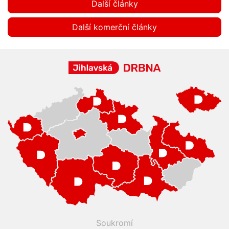
Další články
Další komerční články
Soukromí