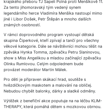
krajského přeboru TJ Sapeli Polná proti Menšíkově 11.
Za tento jihomoravský tým vedený synem
legendárního herce Vladimíra Menšíka nastoupí mimo
jiné i Libor Došek, Petr Štěpán a mnoho dalších
známých osobností.
V rámci doprovodného program vystoupí dětská
skupina Čiperkové, kteří zpívají a tančí pro všechny
věkové kategorie. Dále se návštěvníci mohou těšit na
zpěváka Hynka Tomma, zpěvačku Petru Slaninovou,
show s Miss Angelikou a mladou začínající zpěvačku
Olinku Rumlovou. Celým odpolednem bude
provázet moderátor Martin Málek.
Pro děti je připraven skákací hrad, soutěže s
hvězdičkovým maskotem a malování na obličej.
Nebudou chybět balonky, dárky a sladké odměny.
Výtěžek z benefiční akce poputuje na na léčbu KLIM-
THERAPY, která pomáhá dětem s mozkovou obrnou.