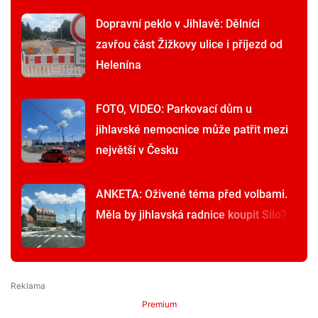
Dopravní peklo v Jihlavě: Dělníci
zavřou část Žižkovy ulice i příjezd od
Helenína
FOTO, VIDEO: Parkovací dům u
jihlavské nemocnice může patřit mezi
největší v Česku
ANKETA: Oživené téma před volbami.
Měla by jihlavská radnice koupit Silo?
Premium