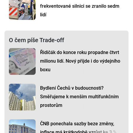
frekventované silnici se zranilo sedm
lidí
O čem píše Trade-off
Řidičák do konce roku propadne čtvrt
milionu lidí. Nový přijde i do výdejního
boxu
Bydlení Čechů v budoucnosti?
Směřujeme k menším multifunkčním
prostorům
ČNB ponechala sazby beze změny,
inflace má krátkodobě vzrůst ke 3 %