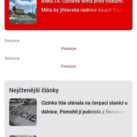
ANKETA: Oživené téma před volbami.
Měla by jihlavská radnice koupit Silo?
Premium
Premium
Nejčtenější články
Cizinka tiše sténala na čerpací stanici u
dálnice. Pomohli jí policisté z Beranova