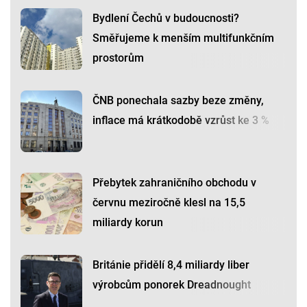
Bydlení Čechů v budoucnosti?
Směřujeme k menším multifunkčním
prostorům
ČNB ponechala sazby beze změny,
inflace má krátkodobě vzrůst ke 3 %
Přebytek zahraničního obchodu v
červnu meziročně klesl na 15,5
miliardy korun
Británie přidělí 8,4 miliardy liber
výrobcům ponorek Dreadnought