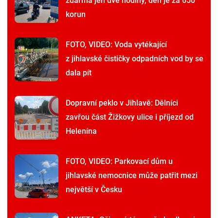
zdarma jen dvě hodiny, den je za 650
korun
FOTO, VIDEO: Voda vytékající
z jihlavské čističky odpadních vod by se
dala pít
Dopravní peklo v Jihlavě: Dělníci
zavřou část Žižkovy ulice i příjezd od
Helenína
FOTO, VIDEO: Parkovací dům u
jihlavské nemocnice může patřit mezi
největší v Česku