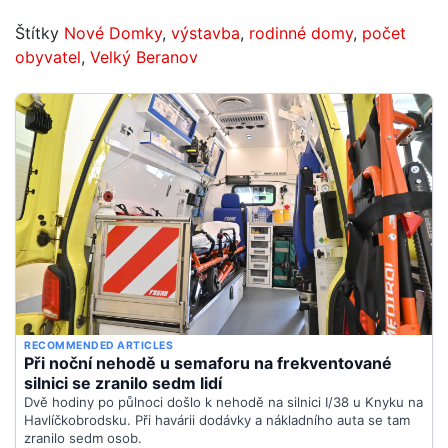
Štítky
Nové Domky
,
výstavba
,
rodinné domy
,
počet
obyvatel
,
Velký Beranov