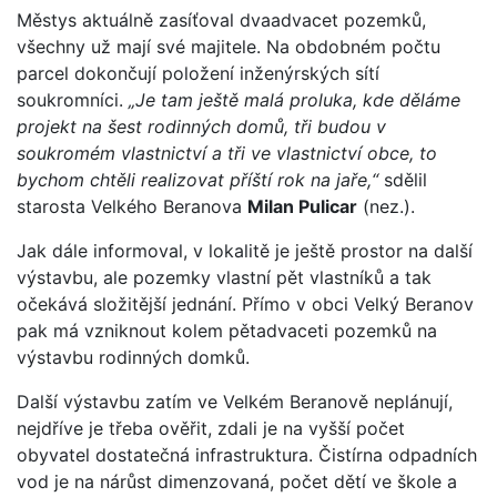
Městys aktuálně zasíťoval dvaadvacet pozemků,
všechny už mají své majitele. Na obdobném počtu
parcel dokončují položení inženýrských sítí
soukromníci.
„Je tam ještě malá proluka, kde děláme
projekt na šest rodinných domů, tři budou v
soukromém vlastnictví a tři ve vlastnictví obce, to
bychom chtěli realizovat příští rok na jaře,“
sdělil
starosta Velkého Beranova
Milan Pulicar
(nez.).
Jak dále informoval, v lokalitě je ještě prostor na další
výstavbu, ale pozemky vlastní pět vlastníků a tak
očekává složitější jednání. Přímo v obci Velký Beranov
pak má vzniknout kolem pětadvaceti pozemků na
výstavbu rodinných domků.
Další výstavbu zatím ve Velkém Beranově neplánují,
nejdříve je třeba ověřit, zdali je na vyšší počet
obyvatel dostatečná infrastruktura. Čistírna odpadních
vod je na nárůst dimenzovaná, počet dětí ve škole a