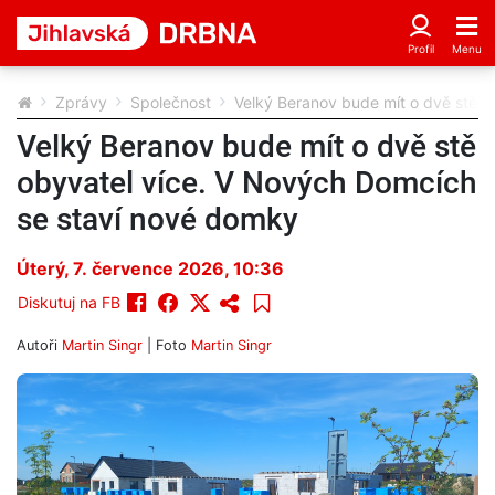
Zprávy
Společnost
Velký Beranov bude mít o dvě stě 
Velký Beranov bude mít o dvě stě
obyvatel více. V Nových Domcích
se staví nové domky
Úterý, 7. července 2026, 10:36
Diskutuj na FB
Autoři
Martin Singr
| Foto
Martin Singr