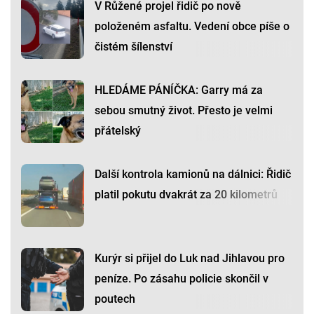
V Růžené projel řidič po nově
položeném asfaltu. Vedení obce píše o
čistém šílenství
HLEDÁME PÁNÍČKA: Garry má za
sebou smutný život. Přesto je velmi
přátelský
Další kontrola kamionů na dálnici: Řidič
platil pokutu dvakrát za 20 kilometrů
Kurýr si přijel do Luk nad Jihlavou pro
peníze. Po zásahu policie skončil v
poutech