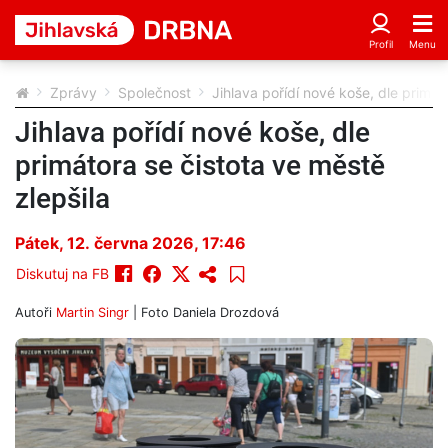
Zprávy
Společnost
Jihlava pořídí nové koše, dle primát
Jihlava pořídí nové koše, dle
primátora se čistota ve městě
zlepšila
Pátek, 12. června 2026, 17:46
Diskutuj na FB
Autoři
Martin Singr
| Foto
Daniela Drozdová