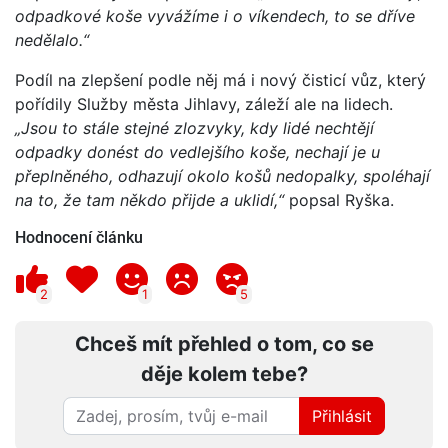
odpadkové koše vyvážíme i o víkendech, to se dříve
nedělalo.“
Podíl na zlepšení podle něj má i nový čisticí vůz, který
pořídily Služby města Jihlavy, záleží ale na lidech.
„Jsou to stále stejné zlozvyky, kdy lidé nechtějí
odpadky donést do vedlejšího koše, nechají je u
přeplněného, odhazují okolo košů nedopalky, spoléhají
na to, že tam někdo přijde a uklidí,“
popsal Ryška.
Hodnocení článku
2
1
5
Chceš mít přehled o tom, co se
děje kolem tebe?
Přihlásit