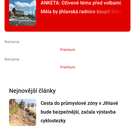
ANKETA: Oživené téma před volbami.
Měla by jihlavská radnice koupit Silo?
Premium
Premium
Nejnovější články
Cesta do průmyslové zóny v Jihlavě
bude bezpečnější, začala výstavba
cyklostezky