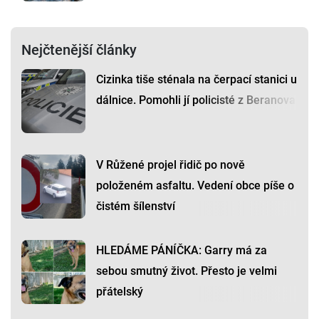
Nejčtenější články
Cizinka tiše sténala na čerpací stanici u
dálnice. Pomohli jí policisté z Beranova
V Růžené projel řidič po nově
položeném asfaltu. Vedení obce píše o
čistém šílenství
HLEDÁME PÁNÍČKA: Garry má za
sebou smutný život. Přesto je velmi
přátelský