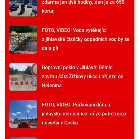
zdarma jen dvě hodiny, den je za 650
korun
FOTO, VIDEO: Voda vytékající
z jihlavské čističky odpadních vod by se
dala pít
Dopravní peklo v Jihlavě: Dělníci
zavřou část Žižkovy ulice i příjezd od
Helenína
FOTO, VIDEO: Parkovací dům u
jihlavské nemocnice může patřit mezi
největší v Česku