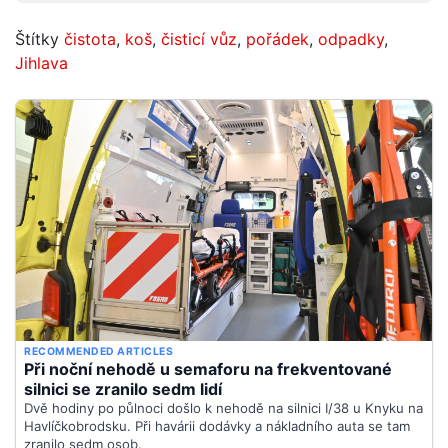
Štítky
čistota
,
koš
,
čisticí vůz
,
pořádek
,
odpadky
,
Jihlava