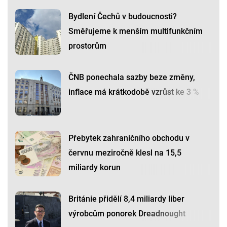
Bydlení Čechů v budoucnosti?
Směřujeme k menším multifunkčním
prostorům
ČNB ponechala sazby beze změny,
inflace má krátkodobě vzrůst ke 3 %
Přebytek zahraničního obchodu v
červnu meziročně klesl na 15,5
miliardy korun
Británie přidělí 8,4 miliardy liber
výrobcům ponorek Dreadnought