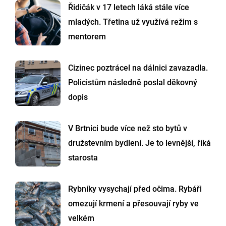
Řidičák v 17 letech láká stále více
mladých. Třetina už využívá režim s
mentorem
Cizinec poztrácel na dálnici zavazadla.
Policistům následně poslal děkovný
dopis
V Brtnici bude více než sto bytů v
družstevním bydlení. Je to levnější, říká
starosta
Rybníky vysychají před očima. Rybáři
omezují krmení a přesouvají ryby ve
velkém