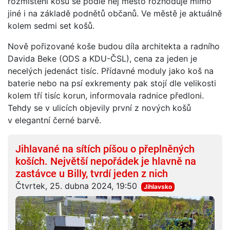
rozmístění košů se podle něj město rozhoduje mimo
jiné i na základě podnětů občanů. Ve městě je aktuálně
kolem sedmi set košů.
Nově pořizované koše budou díla architekta a radního
Davida Beke (ODS a KDU-ČSL), cena za jeden je
necelých jedenáct tisíc. Přídavné moduly jako koš na
baterie nebo na psí exkrementy pak stojí dle velikosti
kolem tří tisíc korun, informovala radnice předloni.
Tehdy se v ulicích objevily první z nových košů
v elegantní černé barvě.
Jihlavané na sítích píšou o přeplněných
koších. Největší nepořádek je hlavně na
zastávce u Billy, tvrdí jeden z nich
Čtvrtek, 25. dubna 2024, 19:50
Jihlavsko