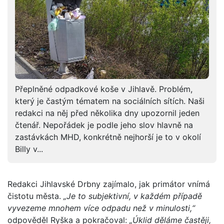
Přeplněné odpadkové koše v Jihlavě. Problém,
který je častým tématem na sociálních sítích. Naši
redakci na něj před několika dny upozornil jeden
čtenář. Nepořádek je podle jeho slov hlavně na
zastávkách MHD, konkrétně nejhorší je to v okolí
Billy v...
Redakci Jihlavské Drbny zajímalo, jak primátor vnímá
čistotu města.
„Je to subjektivní, v každém případě
vyvezeme mnohem více odpadu než v minulosti,“
odpověděl Ryška a pokračoval:
„Úklid děláme častěji,