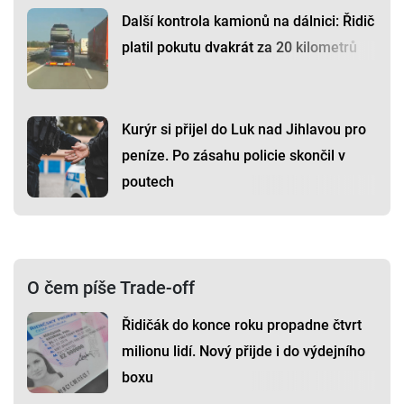
Další kontrola kamionů na dálnici: Řidič
platil pokutu dvakrát za 20 kilometrů
Kurýr si přijel do Luk nad Jihlavou pro
peníze. Po zásahu policie skončil v
poutech
O čem píše Trade-off
Řidičák do konce roku propadne čtvrt
milionu lidí. Nový přijde i do výdejního
boxu