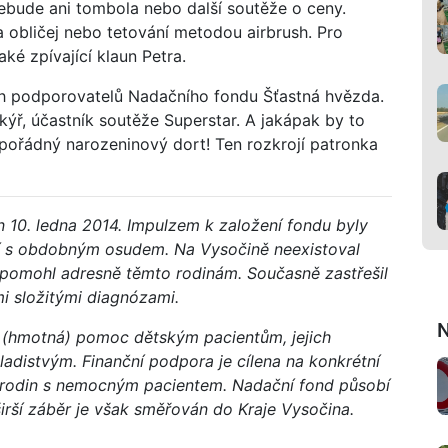
ebude ani tombola nebo další soutěže o ceny.
a obličej nebo tetování metodou airbrush. Pro
é zpívající klaun Petra.
ých podporovatelů Nadačního fondu Šťastná hvězda.
ř, účastník soutěže Superstar. A jakápak by to
pořádný narozeninový dort! Ten rozkrojí patronka
 10. ledna 2014. Impulzem k založení fondu byly
tí s obdobným osudem. Na Vysočině neexistoval
tí pomohl adresně těmto rodinám. Současně zastřešil
 složitými diagnózami.
N
ní (hmotná) pomoc dětským pacientům, jejich
distvým. Finanční podpora je cílena na konkrétní
 rodin s nemocným pacientem. Nadační fond působí
irší záběr je však směřován do Kraje Vysočina.