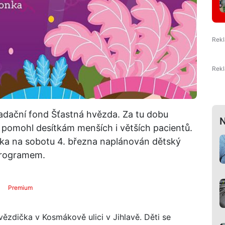
Nadační fond Šťastná hvězda. Za tu dobu
N
ně pomohl desítkám menších i větších pacientů.
čka na sobotu 4. března naplánován dětský
programem.
Premium
ězdička v Kosmákově ulici v Jihlavě. Děti se