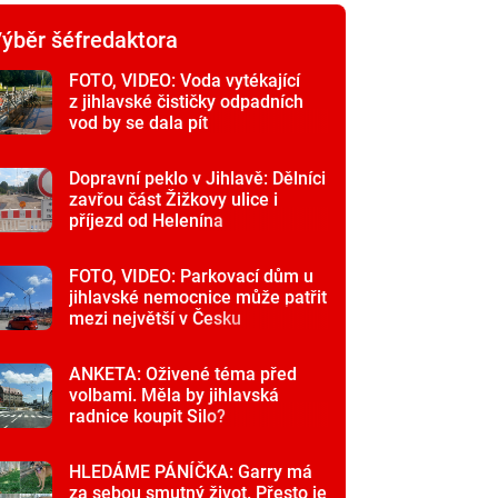
ýběr šéfredaktora
FOTO, VIDEO: Voda vytékající
z jihlavské čističky odpadních
vod by se dala pít
Dopravní peklo v Jihlavě: Dělníci
zavřou část Žižkovy ulice i
příjezd od Helenína
FOTO, VIDEO: Parkovací dům u
jihlavské nemocnice může patřit
mezi největší v Česku
ANKETA: Oživené téma před
volbami. Měla by jihlavská
radnice koupit Silo?
HLEDÁME PÁNÍČKA: Garry má
za sebou smutný život. Přesto je