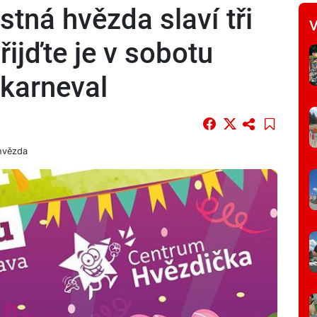
tná hvězda slaví tři
V
řijďte je v sobotu
 karneval
hvězda