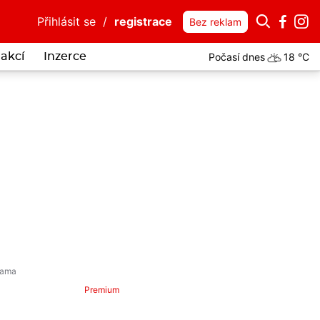
Přihlásit se
/
registrace
Bez reklam
Počasí dnes
18 °C
akcí
Inzerce
a tiše sténala na čerpací stanici u dálnice. Pomohli jí policisté z Ber
Premium
ětský karneval