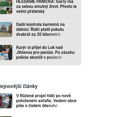
HLEDÁME PÁNÍČKA: Garry má
za sebou smutný život. Přesto je
velmi přátelský
Další kontrola kamionů na
dálnici: Řidič platil pokutu
dvakrát za 20 kilometrů
Kurýr si přijel do Luk nad
Jihlavou pro peníze. Po zásahu
policie skončil v poutech
ejnovější články
V Růžené projel řidič po nově
položeném asfaltu. Vedení obce
píše o čistém šílenství