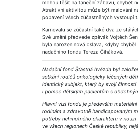
mohou těšit na taneční zábavu, chybět n
Atraktivní aktivitou může být malování n
pobavení všech zúčastněných vystoupí tak
Karnevalu se zúčastní také dva ze stál
Své umění předvede zpěvák Vojtěch Šenký
byla narozeninová oslava, kdyby chyběl 
nadačního fondu Tereza Čiháková.
Nadační fond Šťastná hvězda byl založen
setkání rodičů onkologicky léčených dě
identický subjekt, který by svojí činnos
i pomoc dětským pacientům s obdobnými
Hlavní vizí fondu je především materiál
rodinám a zdravotně handicapovaným mla
potřeby nehmotného charakteru v nouzi
ve všech regionech České republiky, nejš