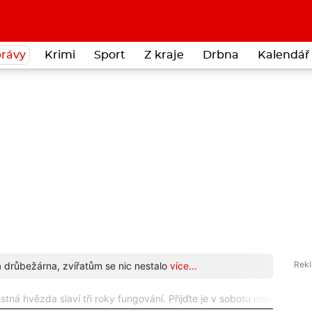
rávy
Krimi
Sport
Z kraje
Drbna
Kalendář 
a drůbežárna, zvířatům se nic nestalo
více...
Cizink
tná hvězda slaví tři roky fungování. Přijďte je v sobotu oslavit na d