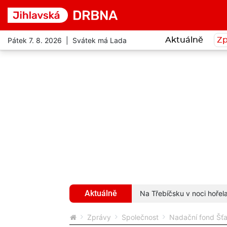
Pátek 7. 8. 2026 | Svátek má Lada
Aktuálně
Zp
Aktuálně
itcoinů. Stal se obětí podvodníků
více...
Na Třebíčsku v noci hořel
Zprávy
Společnost
Nadační fond Šťas