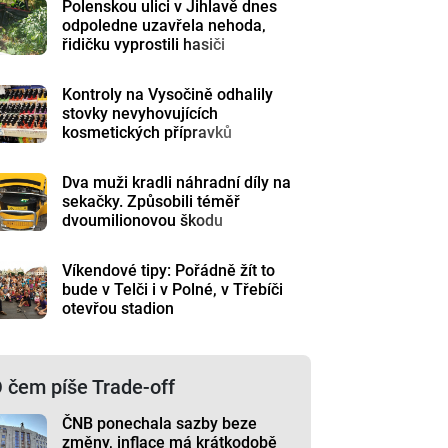
Polenskou ulici v Jihlavě dnes
odpoledne uzavřela nehoda,
řidičku vyprostili hasiči
Kontroly na Vysočině odhalily
stovky nevyhovujících
kosmetických přípravků
Dva muži kradli náhradní díly na
sekačky. Způsobili téměř
dvoumilionovou škodu
Víkendové tipy: Pořádně žít to
bude v Telči i v Polné, v Třebíči
otevřou stadion
 čem píše Trade-off
ČNB ponechala sazby beze
změny, inflace má krátkodobě