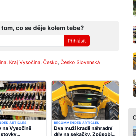
 tom, co se děje kolem tebe?
Přihlásit
ina
,
Kraj Vysočina
,
Česko
,
Česko Slovenská
O