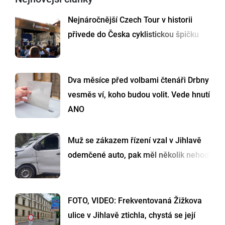
Nejnáročnější Czech Tour v historii
přivede do Česka cyklistickou špičku
Dva měsíce před volbami čtenáři Drbny
vesměs ví, koho budou volit. Vede hnutí
ANO
Muž se zákazem řízení vzal v Jihlavě
odemčené auto, pak měl několik nehod
FOTO, VIDEO: Frekventovaná Žižkova
ulice v Jihlavě ztichla, chystá se její