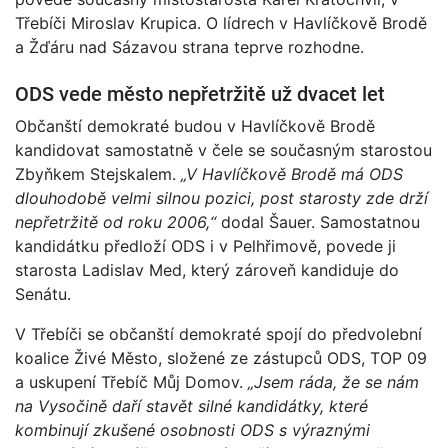
Třebíči Miroslav Krupica. O lídrech v Havlíčkově Brodě
a Žďáru nad Sázavou strana teprve rozhodne.
ODS vede město nepřetržitě už dvacet let
Občanští demokraté budou v Havlíčkově Brodě
kandidovat samostatně v čele se současným starostou
Zbyňkem Stejskalem.
„V Havlíčkově Brodě má ODS
dlouhodobě velmi silnou pozici, post starosty zde drží
nepřetržitě od roku 2006,“
dodal Šauer. Samostatnou
kandidátku předloží ODS i v Pelhřimově, povede ji
starosta Ladislav Med, který zároveň kandiduje do
Senátu.
V Třebíči se občanští demokraté spojí do předvolební
koalice Živé Město, složené ze zástupců ODS, TOP 09
a uskupení Třebíč Můj Domov.
„Jsem ráda, že se nám
na Vysočině daří stavět silné kandidátky, které
kombinují zkušené osobnosti ODS s výraznými