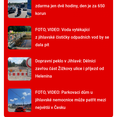
zdarma jen dvě hodiny, den je za 650
korun
FOTO, VIDEO: Voda vytékající
z jihlavské čističky odpadních vod by se
dala pít
Dopravní peklo v Jihlavě: Dělníci
zavřou část Žižkovy ulice i příjezd od
Helenína
FOTO, VIDEO: Parkovací dům u
jihlavské nemocnice může patřit mezi
největší v Česku