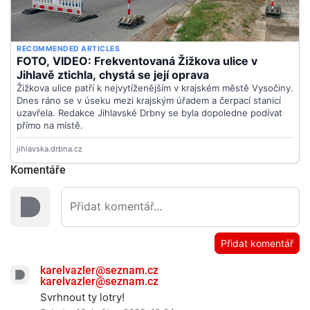
Komentáře
Přidat komentář
karelvazler@seznam.cz
karelvazler@seznam.cz
Svrhnout ty lotry!