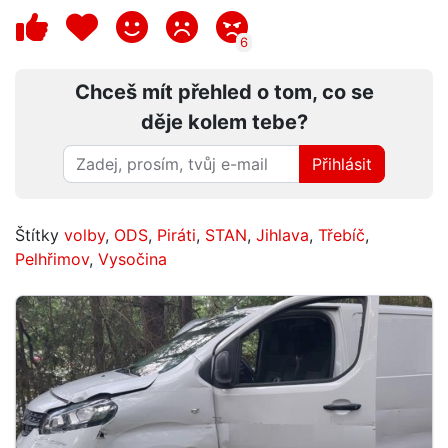
6
Chceš mít přehled o tom, co se
děje kolem tebe?
Přihlásit
Štítky
volby
,
ODS
,
Piráti
,
STAN
,
Jihlava
,
Třebíč
,
Pelhřimov
,
Vysočina