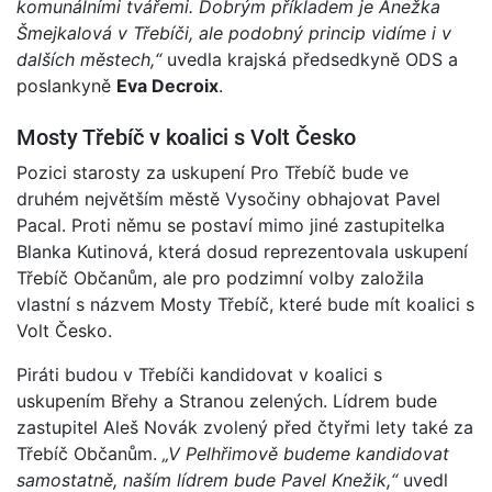
komunálními tvářemi. Dobrým příkladem je Anežka
Šmejkalová v Třebíči, ale podobný princip vidíme i v
dalších městech,“
uvedla krajská předsedkyně ODS a
poslankyně
Eva Decroix
.
Mosty Třebíč v koalici s Volt Česko
Pozici starosty za uskupení Pro Třebíč bude ve
druhém největším městě Vysočiny obhajovat Pavel
Pacal. Proti němu se postaví mimo jiné zastupitelka
Blanka Kutinová, která dosud reprezentovala uskupení
Třebíč Občanům, ale pro podzimní volby založila
vlastní s názvem Mosty Třebíč, které bude mít koalici s
Volt Česko.
Piráti budou v Třebíči kandidovat v koalici s
uskupením Břehy a Stranou zelených. Lídrem bude
zastupitel Aleš Novák zvolený před čtyřmi lety také za
Třebíč Občanům.
„V Pelhřimově budeme kandidovat
samostatně, naším lídrem bude Pavel Knežik,“
uvedl