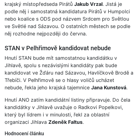
krajský místopředseda Pirátů
Jakub Vrzal
. Jistá je
podle něj i samostatná kandidatura Pirátů v Humpolci
nebo koalice s ODS pod názvem Srdcem pro Světlou
ve Světlé nad Sázavou. O ostatních městech se podle
něj rozhodne nejpozději do června.
STAN v Pelhřimově kandidovat nebude
Hnutí STAN bude mít samostatnou kandidátku v
Jihlavě, spolu s nezávislými kandidáty pak bude
kandidovat ve Žďáru nad Sázavou, Havlíčkově Brodě a
Třebíči. V Pelhřimově se o hlasy voličů ucházet
nebude, řekla jeho krajská tajemnice
Jana Kunstová
.
Hnutí ANO zatím kandidátní listiny připravuje. Do čela
kandidátky v Jihlavě uvažuje o Radkovi Popelkovi,
který byl lídrem i v minulosti, řekl za oblastní
organizaci Jihlava
Zdeněk Faltus
.
Hodnocení článku