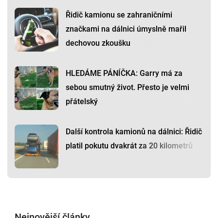
Řidič kamionu se zahraničními
značkami na dálnici úmyslně mařil
dechovou zkoušku
HLEDÁME PÁNÍČKA: Garry má za
sebou smutný život. Přesto je velmi
přátelský
Další kontrola kamionů na dálnici: Řidič
platil pokutu dvakrát za 20 kilometrů
Nejnovější články