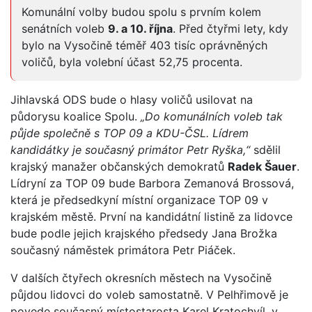
Komunální volby budou spolu s prvním kolem
senátních voleb
9. a 10. října
. Před čtyřmi lety, kdy
bylo na Vysočině téměř 403 tisíc oprávněných
voličů, byla volební účast 52,75 procenta.
Jihlavská ODS bude o hlasy voličů usilovat na
půdorysu koalice Spolu.
„Do komunálních voleb tak
půjde společně s TOP 09 a KDU-ČSL. Lídrem
kandidátky je současný primátor Petr Ryška,“
sdělil
krajský manažer občanských demokratů
Radek Šauer
.
Lídryní za TOP 09 bude Barbora Zemanová Brossová,
která je předsedkyní místní organizace TOP 09 v
krajském městě. První na kandidátní listině za lidovce
bude podle jejich krajského předsedy Jana Brožka
současný náměstek primátora Petr Piáček.
V dalších čtyřech okresních městech na Vysočině
půjdou lidovci do voleb samostatně. V Pelhřimově je
povede současný místostarosta Karel Kratochvíl, v