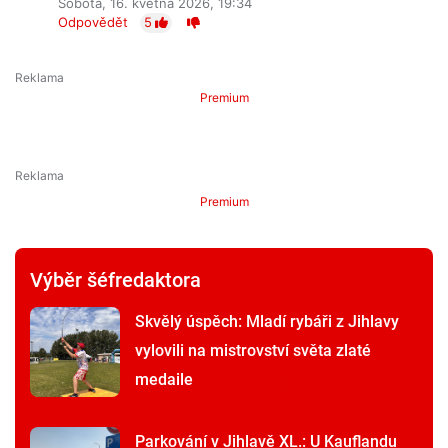
Sobota, 16. května 2026, 19:34
Odpovědět
5
Premium
Premium
Výběr šéfredaktora
Skvělý úspěch: Mladí rybáři z Jihlavy
vylovili na mistrovství světa zlaté
medaile
Parkování v Jihlavě XL.: U Kauflandu