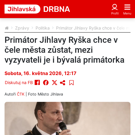
Zprávy
Politika
Primátor Jihlavy Ryška chce v čele měst
Primátor Jihlavy Ryška chce v
čele města zůstat, mezi
vyzyvateli je i bývalá primátorka
Sobota, 16. května 2026, 12:17
Diskutuj na FB
Autoři
ČTK
| Foto
Město Jihlava