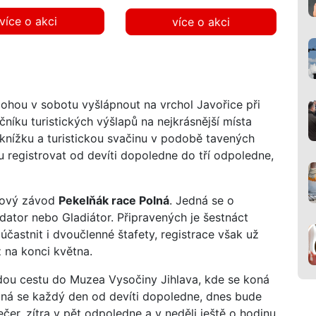
 mohou v sobotu vyšlápnout na vrchol Javořice při
ročníku turistických výšlapů na nejkrásnější místa
 knížku a turistickou svačinu v podobě tavených
u registrovat od devíti dopoledne do tří odpoledne,
kový závod
Pekelňák race Polná
. Jedná se o
dator nebo Gladiátor. Připravených je šestnáct
účastnit i dvoučlenné štafety, registrace však už
ž na konci května.
jdou cestu do Muzea Vysočiny Jihlava, kde se koná
koná se každý den od devíti dopoledne, dnes bude
čer, zítra v pět odpoledne a v neděli ještě o hodinu