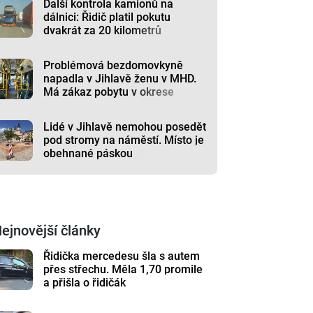
Další kontrola kamionů na
dálnici: Řidič platil pokutu
dvakrát za 20 kilometrů
Problémová bezdomovkyně
napadla v Jihlavě ženu v MHD.
Má zákaz pobytu v okrese
Lidé v Jihlavě nemohou posedět
pod stromy na náměstí. Místo je
obehnané páskou
ejnovější články
Řidička mercedesu šla s autem
přes střechu. Měla 1,70 promile
a přišla o řidičák