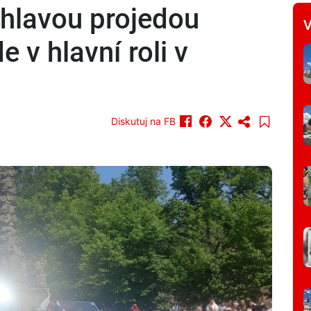
ihlavou projedou
V
 v hlavní roli v
Diskutuj na FB