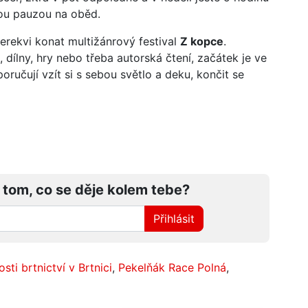
vou pauzou na oběd.
erekvi konat multižánrový festival
Z kopce
.
 dílny, hry nebo třeba autorská čtení, začátek je ve
ručují vzít si s sebou světlo a deku, končit se
 tom, co se děje kolem tebe?
Přihlásit
sti brtnictví v Brtnici
,
Pekelňák Race Polná
,