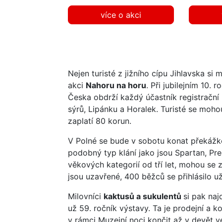
Nejen turisté z jižního cípu Jihlavska si
akci
Nahoru na horu
. Při jubilejním 10. 
Česka obdrží každý účastník registrační
sýrů, Lipánku a Horalek. Turisté se moho
zaplatí 80 korun.
V Polné se bude v sobotu konat překáž
podobný typ klání jako jsou Spartan, Pre
věkových kategorií od tří let, mohou se z
jsou uzavřené, 400 běžců se přihlásilo u
Milovníci
kaktusů a sukulentů
si pak na
už 59. ročník výstavy. Ta je prodejní a 
v rámci Muzejní noci končit až v devět ve