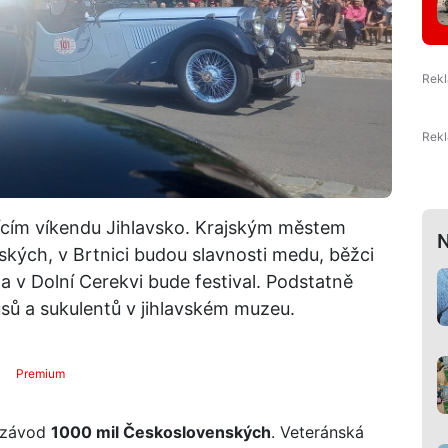
ícím víkendu Jihlavsko. Krajským městem
N
kých, v Brtnici budou slavnosti medu, běžci
i a v Dolní Cerekvi bude festival. Podstatně
usů a sukulentů v jihlavském muzeu.
Premium
e závod
1000 mil Československých
. Veteránská