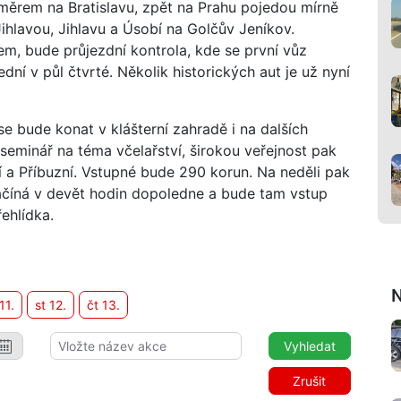
směrem na Bratislavu, zpět na Prahu pojedou mírně
ihlavou, Jihlavu a Úsobí na Golčův Jeníkov.
em, bude průjezdní kontrola, kde se první vůz
ní v půl čtvrté. Několik historických aut je už nyní
e bude konat v klášterní zahradě i na dalších
seminář na téma včelařství, širokou veřejnost pak
 a Příbuzní. Vstupné bude 290 korun. Na neděli pak
ačíná v devět hodin dopoledne a bude tam vstup
ehlídka.
N