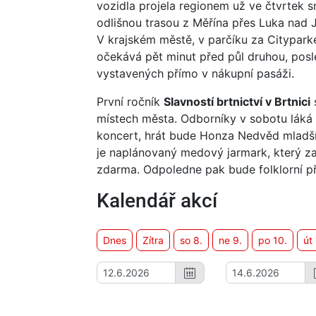
vozidla projela regionem už ve čtvrtek 
odlišnou trasou z Měřína přes Luka nad J
V krajském městě, v parčíku za Citypark
očekává pět minut před půl druhou, posled
vystavených přímo v nákupní pasáži.
První ročník
Slavností brtnictví v Brtnici
s
místech města. Odborníky v sobotu láká 
koncert, hrát bude Honza Nedvěd mladší
je naplánovaný medový jarmark, který z
zdarma. Odpoledne pak bude folklorní př