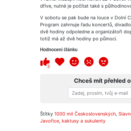
dříve, nutné je počítat také s půlhodino
V sobotu se pak bude na louce v Dolní C
Program zahrnuje řadu koncertů, divadlo,
dvě hodiny odpoledne a organizátoři dopo
totiž má až dvě hodiny po půlnoci.
Hodnocení článku
2
Chceš mít přehled o
Štítky
1000 mil Československých
,
Slavno
Javořice
,
kaktusy a sukulenty