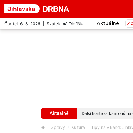
Čtvrtek 6. 8. 2026 | Svátek má Oldřiška
Aktuálně
Zp
Aktuálně
ivot. Přesto je velmi přátelský
více...
Další kontrola kamionů na 
Zprávy
Kultura
Tipy na víkend: Jihlav