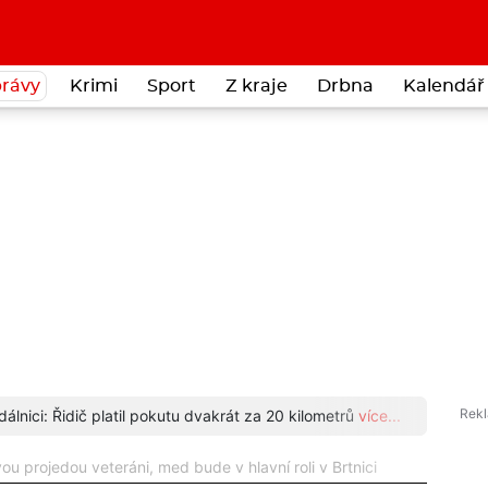
rávy
Krimi
Sport
Z kraje
Drbna
Kalendář 
dálnici: Řidič platil pokutu dvakrát za 20 kilometrů
více...
Kurýr 
ou projedou veteráni, med bude v hlavní roli v Brtnici