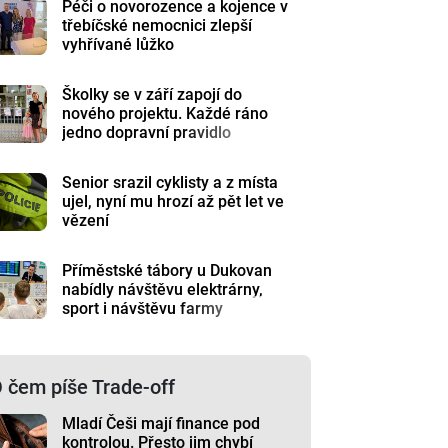
Péči o novorozence a kojence v
třebíčské nemocnici zlepší
vyhřívané lůžko
Školky se v září zapojí do
nového projektu. Každé ráno
jedno dopravní pravidlo
Senior srazil cyklisty a z místa
ujel, nyní mu hrozí až pět let ve
vězení
Příměstské tábory u Dukovan
nabídly návštěvu elektrárny,
sport i návštěvu farmy
 čem píše Trade-off
Mladí Češi mají finance pod
kontrolou. Přesto jim chybí