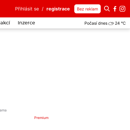
Přihlásit se
/
registrace
Bez reklam
Počasí dnes
24 °C
akcí
Inzerce
si přijel do Luk nad Jihlavou pro peníze. Po zásahu policie skončil v
Premium