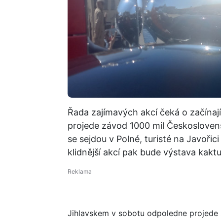
Řada zajímavých akcí čeká o začínaj
projede závod 1000 mil Českoslovens
se sejdou v Polné, turisté na Javořic
klidnější akcí pak bude výstava kakt
Jihlavskem v sobotu odpoledne projed