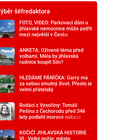
ýběr šéfredaktora
FOTO, VIDEO: Parkovací dům u
jihlavské nemocnice může patřit
mezi největší v Česku
ANKETA: Oživené téma před
volbami. Měla by jihlavská
radnice koupit Silo?
HLEDÁME PÁNÍČKA: Garry má
za sebou smutný život. Přesto je
velmi přátelský
Rodáci z Vysočiny: Tomáš
Pešina z Čechorodu před 346
lety podlehl morové nákaze
KOČIČÍ JIHLAVSKÁ HISTORIE
VI.: Velký požár, město