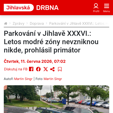
Zprávy
Doprava
Parkování v Jihlavě XXXVI.: Letos mod
Parkování v Jihlavě XXXVI.:
Letos modré zóny nevzniknou
nikde, prohlásil primátor
Čtvrtek, 11. června 2026, 07:02
Diskutuj na FB
Autoři
Martin Singr
| Foto
Martin Singr