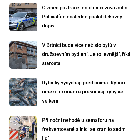
Cizinec poztrácel na dálnici zavazadla.
Policistům následně poslal děkovný
dopis
V Brtnici bude více než sto bytů v
družstevním bydlení. Je to levnější, říká
starosta
Rybníky vysychají před očima. Rybáři
omezují krmení a přesouvají ryby ve
velkém
Při noční nehodě u semaforu na
frekventované silnici se zranilo sedm
lidí