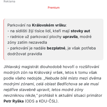
Premium
Parkování na
Královském vršku
:
- na sídlišti žijí tisíce lidí, kteří mají
stovky aut
- radnice už parkovací plochy
upravila
, modré
zóny zatím nezavedla
- parkování je nadále
bezplatné
, je však potřeba
dodržovat pravidla
Jihlavský magistrát dlouhodobě hovoří o rozšiřování
modrých zón na Královský vršek, letos k tomu však
podle všeho nedojde.
„Nebude bílé místo mezi dvěma
modrými zónami, celá oblast Bedřichova se ale musí
nejdříve stavebně upravit, letos modré zóny
nevzniknou nikde,“
prohlásil k aktuální situaci primátor
Petr Ryška
(ODS a KDU-ČSL).