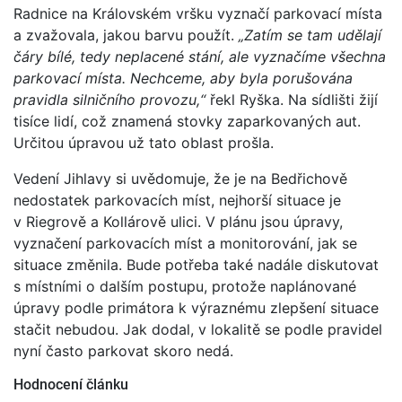
Radnice na Královském vršku vyznačí parkovací místa
a zvažovala, jakou barvu použít.
„Zatím se tam udělají
čáry bílé, tedy neplacené stání, ale vyznačíme všechna
parkovací místa. Nechceme, aby byla porušována
pravidla silničního provozu,“
řekl Ryška. Na sídlišti žijí
tisíce lidí, což znamená stovky zaparkovaných aut.
Určitou úpravou už tato oblast prošla.
Vedení Jihlavy si uvědomuje, že je na Bedřichově
nedostatek parkovacích míst, nejhorší situace je
v Riegrově a Kollárově ulici. V plánu jsou úpravy,
vyznačení parkovacích míst a monitorování, jak se
situace změnila. Bude potřeba také nadále diskutovat
s místními o dalším postupu, protože naplánované
úpravy podle primátora k výraznému zlepšení situace
stačit nebudou. Jak dodal, v lokalitě se podle pravidel
nyní často parkovat skoro nedá.
Hodnocení článku