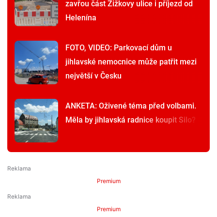
zavřou část Žižkovy ulice i příjezd od
Helenína
FOTO, VIDEO: Parkovací dům u
jihlavské nemocnice může patřit mezi
největší v Česku
ANKETA: Oživené téma před volbami.
Měla by jihlavská radnice koupit Silo?
Premium
Premium