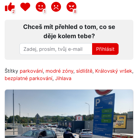
2
1
8
Chceš mít přehled o tom, co se
děje kolem tebe?
Přihlásit
Štítky
parkování
,
modré zóny
,
sídliště
,
Královský vršek
,
bezplatné parkování
,
Jihlava