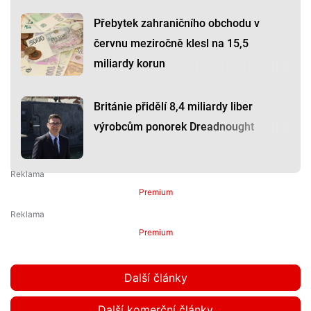
Přebytek zahraničního obchodu v
červnu meziročně klesl na 15,5
miliardy korun
Británie přidělí 8,4 miliardy liber
výrobcům ponorek Dreadnought
Premium
Premium
Další články
Další komerční články