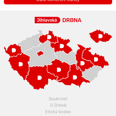
Soukromí
O Drbně
Etický kodex