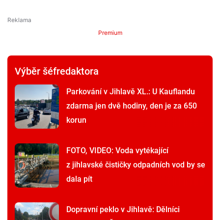
Premium
Výběr šéfredaktora
Parkování v Jihlavě XL.: U Kauflandu
zdarma jen dvě hodiny, den je za 650
korun
FOTO, VIDEO: Voda vytékající
z jihlavské čističky odpadních vod by se
dala pít
Dopravní peklo v Jihlavě: Dělníci