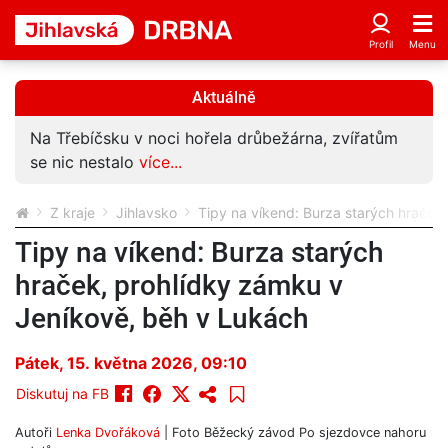
Aktuálně
Na Třebíčsku v noci hořela drůbežárna, zvířatům
se nic nestalo
více...
Z kraje
Jihlavsko
Tipy na víkend: Burza starých hraček
Tipy na víkend: Burza starých
hraček, prohlídky zámku v
Jeníkově, běh v Lukách
Pátek, 15. května 2026, 09:10
Diskutuj na FB
Autoři
Lenka Dvořáková
| Foto
Běžecký závod Po sjezdovce nahoru