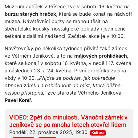
Muzeum autíček v Přísece zve v sobotu 16. května na
burzu starých hraček
, která se bude konat na nádvoří
muzea. Návštěvníci burzy se mohou těšit na
sběratelské kousky, nostalgické poklady i jedinečné
setkání s dalšími nadšenci. Začátek akce je v 10:00.
Návštěvníky po několika týdnech přivítá také zámek
ve Větrném Jeníkově, a to na
májových prohlídkách
,
které se konají v sobotu 16. května, v neděli 17. května
a následně i 23. a 24. května. První prohlídka začíná
vždy v 10:00.
„Přijďte se podívat, jak pokračuje
obnova zámku a nahlédnout do míst, která běžně
nejsou přístupná,"
zve starosta Větrného Jeníkova
Pavel Koníř.
VIDEO: Zpět do minulosti. Vánoční zámek v
Jeníkově se po mnoha letech otevřel lidem
Pondělí, 22. prosince 2025, 19:30
Kultura