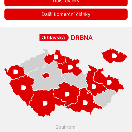
Další články
Další komerční články
Soukromí