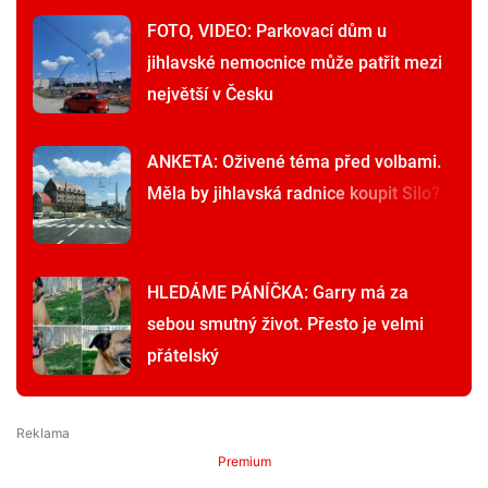
FOTO, VIDEO: Parkovací dům u
jihlavské nemocnice může patřit mezi
největší v Česku
ANKETA: Oživené téma před volbami.
Měla by jihlavská radnice koupit Silo?
HLEDÁME PÁNÍČKA: Garry má za
sebou smutný život. Přesto je velmi
přátelský
Premium