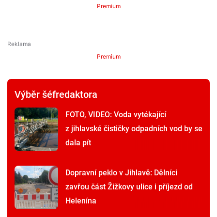
Premium
Premium
Výběr šéfredaktora
FOTO, VIDEO: Voda vytékající
z jihlavské čističky odpadních vod by se
dala pít
Dopravní peklo v Jihlavě: Dělníci
zavřou část Žižkovy ulice i příjezd od
Helenína