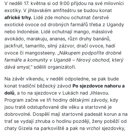
V neděli 17. května si od 9:00 přijdou na své milovníci
exotiky. V jihlavském amfiteátru se budou konat
africké trhy.
Lidé zde mohou ochutnat čerstvé
exotické ovoce od drobných farmářů třeba z Ugandy
nebo Indonésie. Lidé ochutnají mango, másslové
avokádo, marakuju, ananas, různ druhy banánů,
jackfruit, tamarillo, silný zázvor, dračí ovoce, hadí
ovoce či mangosteeny. „
Nákupem podpoříte drobné
farmáře a komunity v Ugandě – férový obchod, který
dává smysl,"
sdělili organizátoři.
Na závěr víkendu, v neděli odpoledne, se pak bude
konat tradiční běžecký závod
Po sjezdovce nahoru a
dolů
, a to na sjezdovce v Lukách nad Jihlavou.
Program začne ve tři hodiny dětskými závody, kdy
jsou tratě odstupňované dle věku a startovné je
dobrovolné. Dospělí mají startovné padesát korun a na
trať se vydají zhruba o hodinu později, ženy poběží od
chaty Gizela na parkoviště a pak na vrchol sjezdovky,