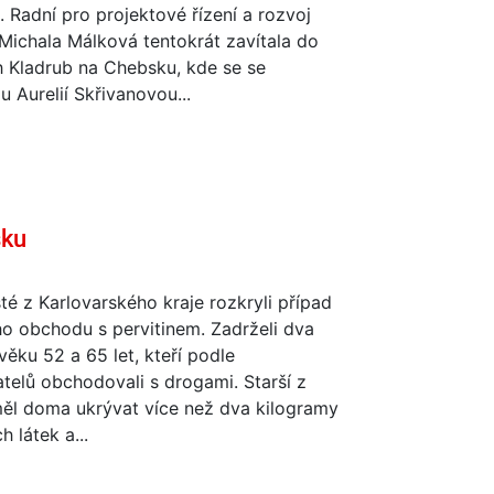
 Radní pro projektové řízení a rozvoj
Michala Málková tentokrát zavítala do
 Kladrub na Chebsku, kde se se
u Aurelií Skřivanovou...
sku
sté z Karlovarského kraje rozkryli případ
o obchodu s pervitinem. Zadrželi dva
ěku 52 a 65 let, kteří podle
telů obchodovali s drogami. Starší z
měl doma ukrývat více než dva kilogramy
 látek a...