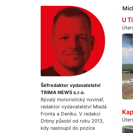
Mic
U T
Úter
Šéfredaktor vydavatelství
TRIMA NEWS s.r.o.
Bývalý motoristický novinář,
redaktor vydavatelství Mladá
Kap
Fronta a Deníku. V redakci
Úter
Drbny působí od roku 2013,
kdy nastoupil do pozice