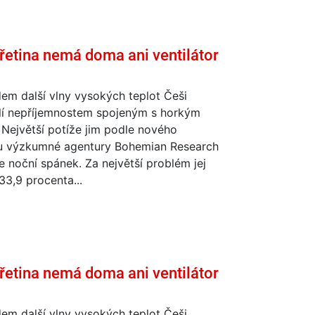
třetina nemá doma ani ventilátor
em další vlny vysokých teplot Češi
lí nepříjemnostem spojeným s horkým
Největší potíže jim podle nového
 výzkumné agentury Bohemian Research
 noční spánek. Za největší problém jej
33,9 procenta...
třetina nemá doma ani ventilátor
em další vlny vysokých teplot Češi