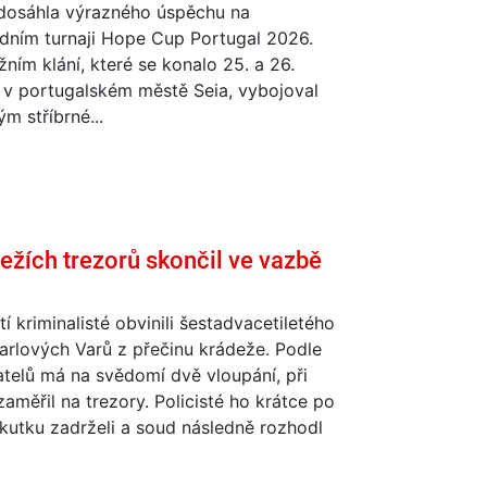
osáhla výrazného úspěchu na
dním turnaji Hope Cup Portugal 2026.
žním klání, které se konalo 25. a 26.
 v portugalském městě Seia, vybojoval
ým stříbrné...
ežích trezorů skončil ve vazbě
tí kriminalisté obvinili šestadvacetiletého
arlových Varů z přečinu krádeže. Podle
telů má na svědomí dvě vloupání, při
zaměřil na trezory. Policisté ho krátce po
kutku zadrželi a soud následně rozhodl