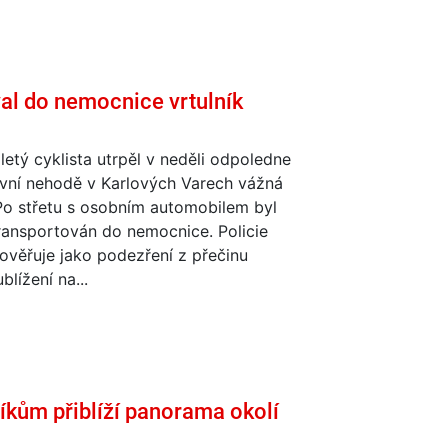
val do nemocnice vrtulník
tiletý cyklista utrpěl v neděli odpoledne
avní nehodě v Karlových Varech vážná
Po střetu s osobním automobilem byl
ransportován do nemocnice. Policie
ověřuje jako podezření z přečinu
blížení na...
íkům přiblíží panorama okolí