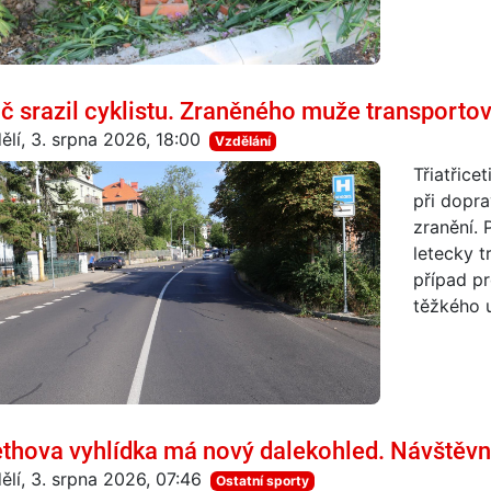
ič srazil cyklistu. Zraněného muže transporto
ělí, 3. srpna 2026, 18:00
Vzdělání
Třiatřice
při dopr
zranění. 
letecky t
případ pr
těžkého u
thova vyhlídka má nový dalekohled. Návštěvn
ělí, 3. srpna 2026, 07:46
Ostatní sporty