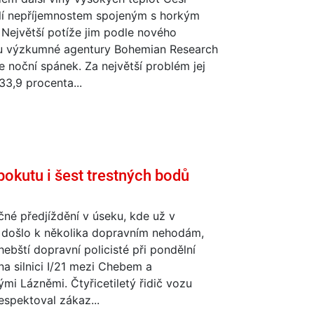
lí nepříjemnostem spojeným s horkým
Největší potíže jim podle nového
 výzkumné agentury Bohemian Research
 noční spánek. Za největší problém jej
33,9 procenta...
pokutu i šest trestných bodů
né předjíždění v úseku, kde už v
i došlo k několika dopravním nehodám,
chebští dopravní policisté při pondělní
na silnici I/21 mezi Chebem a
mi Lázněmi. Čtyřicetiletý řidič vozu
spektoval zákaz...