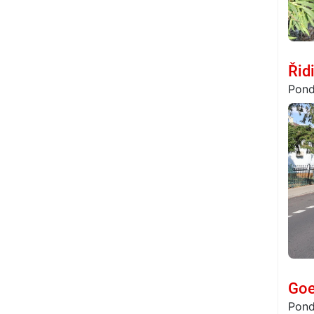
Řid
Pond
Goe
Pond