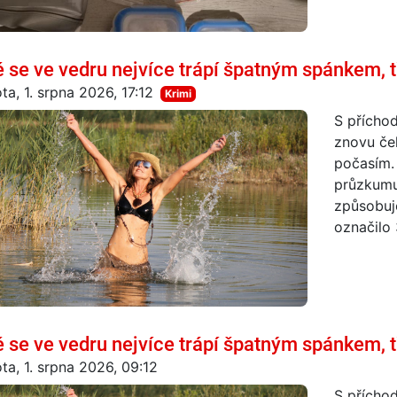
é se ve vedru nejvíce trápí špatným spánkem, 
ta, 1. srpna 2026, 17:12
Krimi
S příchod
znovu če
počasím. 
průzkumu
způsobuje
označilo 
é se ve vedru nejvíce trápí špatným spánkem, 
ta, 1. srpna 2026, 09:12
S příchod