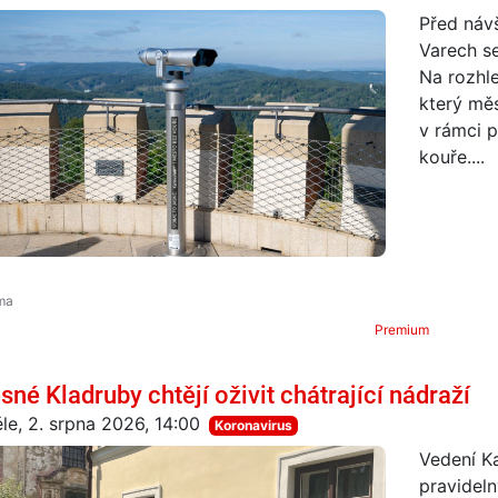
Před náv
Varech se
Na rozhle
který měs
v rámci p
kouře....
Premium
sné Kladruby chtějí oživit chátrající nádraží
le, 2. srpna 2026, 14:00
Koronavirus
Vedení Ka
pravidel