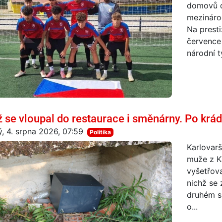
domovů d
mezináro
Na presti
července
národní t
 se vloupal do restaurace i směnárny. Po krád
ý, 4. srpna 2026, 07:59
Politika
Karlovarš
muže z K
vyšetřova
nichž se 
druhém s
o...