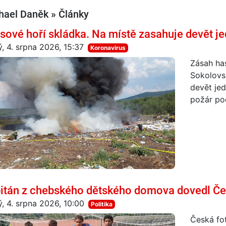
hael Daněk » Články
isové hoří skládka. Na místě zasahuje devět je
ý, 4. srpna 2026, 15:37
Koronavirus
Zásah has
Sokolovs
devět jed
požár po
itán z chebského dětského domova dovedl Čes
ý, 4. srpna 2026, 10:00
Politika
Česká fo