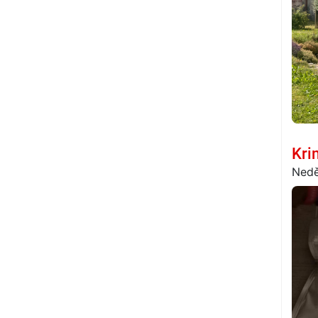
Kri
Nedě