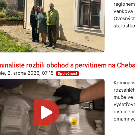
regionem.
venkova 
Ovesných
starostko
minalisté rozbili obchod s pervitinem na Cheb
le, 2. srpna 2026, 07:15
Společnost
Kriminali
rozsáhléh
muže ve v
vyšetřova
dvojice 
omamných