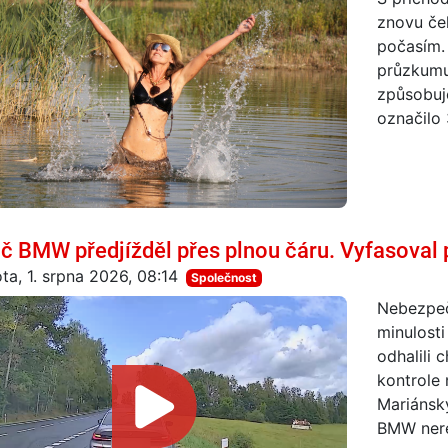
znovu če
počasím. 
průzkumu
způsobuje
označilo 
ič BMW předjížděl přes plnou čáru. Vyfasoval 
ta, 1. srpna 2026, 08:14
Společnost
Nebezpeč
minulost
odhalili 
kontrole 
Mariánský
BMW nere