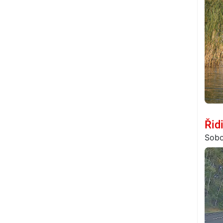
Řid
Sobo