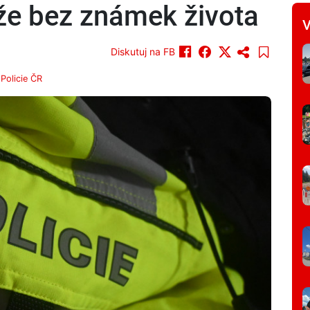
že bez známek života
V
Diskutuj na FB
j
Policie ČR