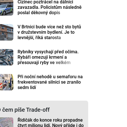
Cizinec poztrácel na dálnici
zavazadla. Policistům následně
poslal děkovný dopis
V Brtnici bude více než sto bytů
v družstevním bydlení. Je to
levnější, říká starosta
Rybníky vysychají před očima.
Rybáři omezují krmení a
přesouvají ryby ve velkém
Při noční nehodě u semaforu na
frekventované silnici se zranilo
sedm lidí
 čem píše Trade-off
Řidičák do konce roku propadne
čtvrt milionu lidí. Nový přijde i do