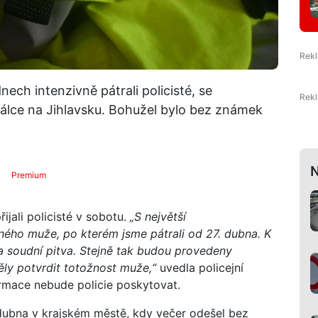
ech intenzivně pátrali policisté, se
álce na Jihlavsku. Bohužel bylo bez známek
N
Premium
ijali policisté v sobotu.
„S největší
ého muže, po kterém jsme pátrali od 27. dubna. K
na soudní pitva. Stejně tak budou provedeny
ěly potvrdit totožnost muže,“
uvedla policejní
ormace nebude policie poskytovat.
dubna v krajském městě, kdy večer odešel bez