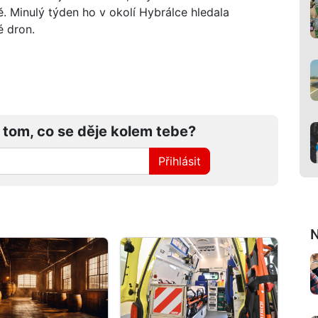
ě. Minulý týden ho v okolí Hybrálce hledala
é dron.
 tom, co se děje kolem tebe?
Přihlásit
N