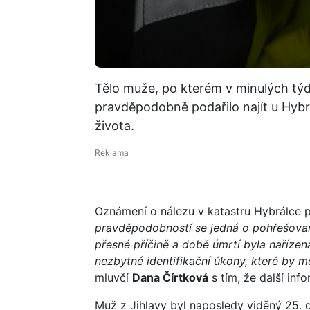
Tělo muže, po kterém v minulých týdn
pravděpodobně podařilo najít u Hybr
života.
Oznámení o nálezu v katastru Hybrálce př
pravděpodobností se jedná o pohřešovan
přesné příčině a době úmrtí byla naříze
nezbytné identifikační úkony, které by m
mluvčí
Dana Čírtková
s tím, že další inf
Muž z Jihlavy byl naposledy viděný 25. 