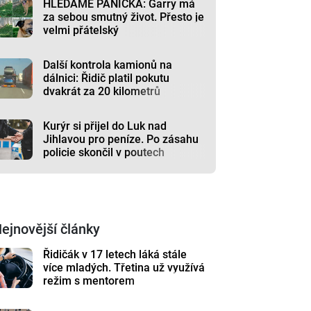
HLEDÁME PÁNÍČKA: Garry má
za sebou smutný život. Přesto je
velmi přátelský
Další kontrola kamionů na
dálnici: Řidič platil pokutu
dvakrát za 20 kilometrů
Kurýr si přijel do Luk nad
Jihlavou pro peníze. Po zásahu
policie skončil v poutech
ejnovější články
Řidičák v 17 letech láká stále
více mladých. Třetina už využívá
režim s mentorem