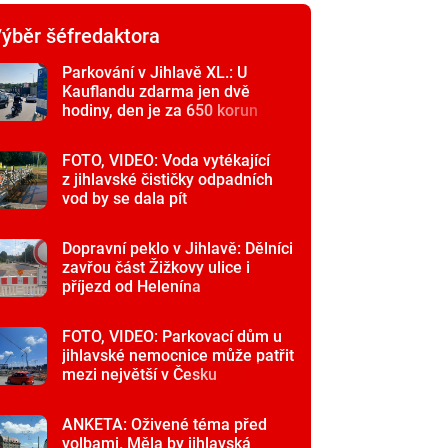
ýběr šéfredaktora
Parkování v Jihlavě XL.: U
Kauflandu zdarma jen dvě
hodiny, den je za 650 korun
FOTO, VIDEO: Voda vytékající
z jihlavské čističky odpadních
vod by se dala pít
Dopravní peklo v Jihlavě: Dělníci
zavřou část Žižkovy ulice i
příjezd od Helenína
FOTO, VIDEO: Parkovací dům u
jihlavské nemocnice může patřit
mezi největší v Česku
ANKETA: Oživené téma před
volbami. Měla by jihlavská