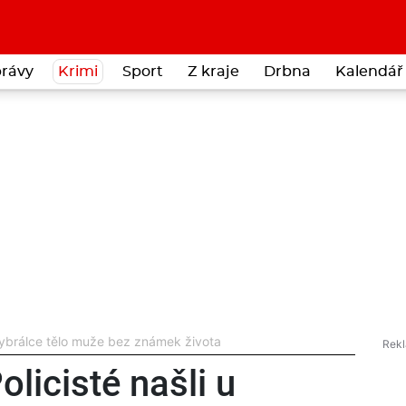
rávy
Krimi
Sport
Z kraje
Drbna
Kalendář 
 Hybrálce tělo muže bez známek života
licisté našli u