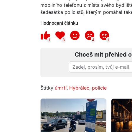
mobilního telefonu z místa svého bydlišt
šedesátka policistů, kterým pomáhal tak
Hodnocení článku
1
3
4
1
Chceš mít přehled o
Štítky
úmrtí
,
Hybrálec
,
policie