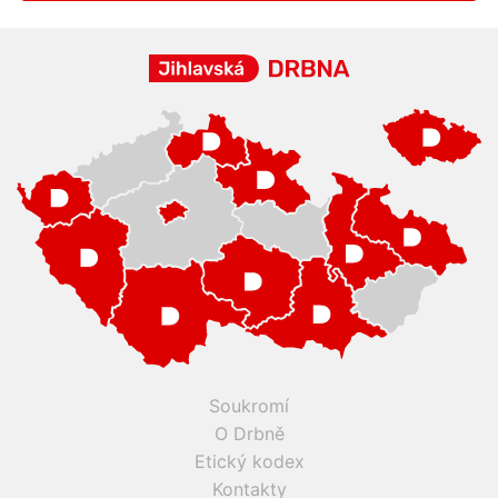
Soukromí
O Drbně
Etický kodex
Kontakty