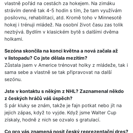
vlastně pořád na cestách za hokejem. Na zimáku
strávím denně tak 4-5 hodin s tím, že tam využívám
posilovnu, rehabilitaci, atd. Kromě toho v Minnesotě
hokej i trénuji mládež. Na osobní život času zas tolik
nezbývá. Bydlím v klasickém bytě s dalšími dvěma
holkami.
Sezóna skončila na konci května a nová začala až
v listopadu? Co jste dělala mezitím?
Zůstala jsem v Americe trénovat holky z mládeže, tak i
sama sebe a vlastně se tak připravovat na další
sezónu.
Jste v kontaktu s někým z NHL? Zaznamenal někdo
z českých hráčů váš úspěch?
S pár kluky se znám, takže je fajn potkat nebo jít na
jejich zápas, když to vyjde. Když jsme Walter Cup
získaly, hodně z nich se ozvalo s gratulací.
Co pro vás znamená nosit český reprezentační dres?