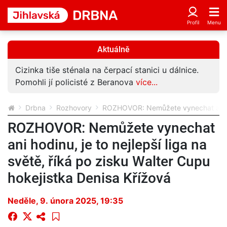
Aktuálně
Cizinka tiše sténala na čerpací stanici u dálnice.
Pomohli jí policisté z Beranova
více...
Drbna
Rozhovory
ROZHOVOR: Nemůžete vynechat ani hodi
ROZHOVOR: Nemůžete vynechat
ani hodinu, je to nejlepší liga na
světě, říká po zisku Walter Cupu
hokejistka Denisa Křížová
Neděle, 9. února 2025, 19:35