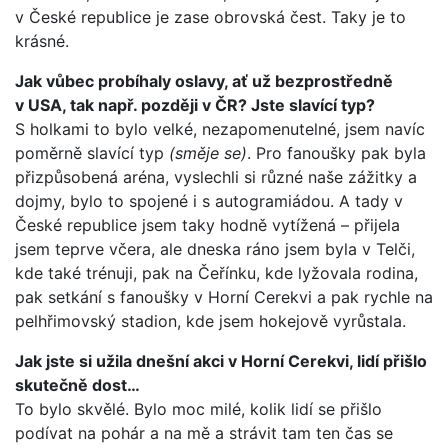
v České republice je zase obrovská čest. Taky je to
krásné.
Jak vůbec probíhaly oslavy, ať už bezprostředně
v USA, tak např. později v ČR? Jste slavící typ?
S holkami to bylo velké, nezapomenutelné, jsem navíc
poměrně slavící typ
(směje se)
. Pro fanoušky pak byla
přizpůsobená aréna, vyslechli si různé naše zážitky a
dojmy, bylo to spojené i s autogramiádou. A tady v
České republice jsem taky hodně vytížená – přijela
jsem teprve včera, ale dneska ráno jsem byla v Telči,
kde také trénuji, pak na Čeřínku, kde lyžovala rodina,
pak setkání s fanoušky v Horní Cerekvi a pak rychle na
pelhřimovský stadion, kde jsem hokejově vyrůstala.
Jak jste si užila dnešní akci v Horní Cerekvi, lidí přišlo
skutečně dost…
To bylo skvělé. Bylo moc milé, kolik lidí se přišlo
podívat na pohár a na mě a strávit tam ten čas se