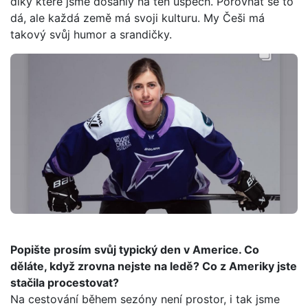
díky které jsme dosáhly na ten úspěch. Porovnat se to
dá, ale každá země má svoji kulturu. My Češi má
takový svůj humor a srandičky.
Popište prosím svůj typický den v Americe. Co
děláte, když zrovna nejste na ledě? Co z Ameriky jste
stačila procestovat?
Na cestování během sezóny není prostor, i tak jsme