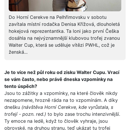
Do Horní Cerekve na Pelhřimovsku v sobotu
zavítala místní rodačka Denisa Křížová, dlouholetá
hokejová reprezentantka. Ta loni jako první Češka
dosáhla na nejvýznamnější klubovou trofej zvanou
Walter Cup, která se uděluje vítězi PWHL, což je
ženská...
Je to více než půl roku od zisku Walter Cupu. Vrací
se vám často, nebo právě dneska vzpomínky na
tento úspěch?
Jsou to zážitky a vzpomínky, na které člověk nikdy
nezapomene, hrozně ráda na to vzpomínám. A díky
dnešku
(návštěva Horní Cerekve, kde vyrůstala, s
trofejí - pozn. red.)
to bylo zase trochu intenzivnější.
Ty emoce na ledě, když to člověk vyhraje, jsou
obrovské, na druhou stranu, teď ukázat tu trofej