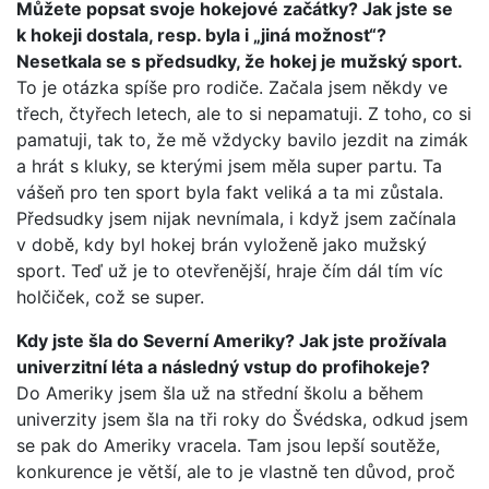
Můžete popsat svoje hokejové začátky? Jak jste se
k hokeji dostala, resp. byla i „jiná možnost“?
Nesetkala se s předsudky, že hokej je mužský sport.
To je otázka spíše pro rodiče. Začala jsem někdy ve
třech, čtyřech letech, ale to si nepamatuji. Z toho, co si
pamatuji, tak to, že mě vždycky bavilo jezdit na zimák
a hrát s kluky, se kterými jsem měla super partu. Ta
vášeň pro ten sport byla fakt veliká a ta mi zůstala.
Předsudky jsem nijak nevnímala, i když jsem začínala
v době, kdy byl hokej brán vyloženě jako mužský
sport. Teď už je to otevřenější, hraje čím dál tím víc
holčiček, což se super.
Kdy jste šla do Severní Ameriky? Jak jste prožívala
univerzitní léta a následný vstup do profihokeje?
Do Ameriky jsem šla už na střední školu a během
univerzity jsem šla na tři roky do Švédska, odkud jsem
se pak do Ameriky vracela. Tam jsou lepší soutěže,
konkurence je větší, ale to je vlastně ten důvod, proč