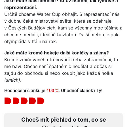
Jaké máte další ambice? Ať už osobní, tak týmové a
reprezentační.
Určitě chceme Walter Cup obhájit. S reprezentací nás
v dubnu čeká mistrovství světa, které se odehraje
v Českých Budějovicích, kam se všechny moc těšíme a
chceme medaili, ideálně tu zlatou. Další metou je pak
olympiáda v Itálii na rok.
Jaké máte kromě hokeje další koníčky a zájmy?
Kromě zmiňovaného trénování třeba zahradničení, to
mě baví. Občas není špatné nic nedělat a občas si
zajdu do obchodu si něco koupit jako každá holka
(smích)
.
Hodnocení článku je
100 %
. Ohodnoť článek i Ty!
Chceš mít přehled o tom, co se