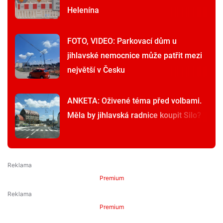
Helenína
FOTO, VIDEO: Parkovací dům u
jihlavské nemocnice může patřit mezi
největší v Česku
ANKETA: Oživené téma před volbami.
Měla by jihlavská radnice koupit Silo?
Premium
Premium