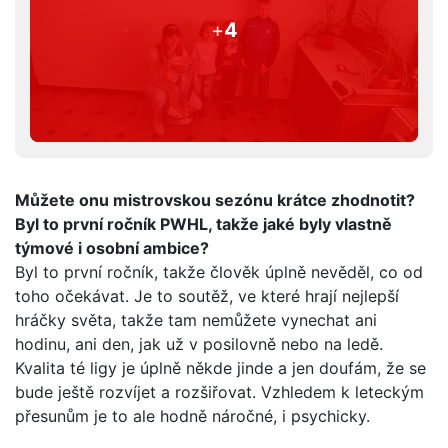
+
4
Můžete onu mistrovskou sezónu krátce zhodnotit?
Byl to první ročník PWHL, takže jaké byly vlastně
týmové i osobní ambice?
Byl to první ročník, takže člověk úplně nevěděl, co od
toho očekávat. Je to soutěž, ve které hrají nejlepší
hráčky světa, takže tam nemůžete vynechat ani
hodinu, ani den, jak už v posilovně nebo na ledě.
Kvalita té ligy je úplně někde jinde a jen doufám, že se
bude ještě rozvíjet a rozšiřovat. Vzhledem k leteckým
přesunům je to ale hodně náročné, i psychicky.