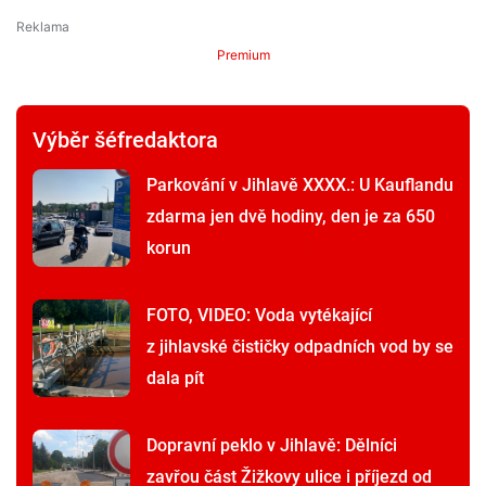
Premium
Výběr šéfredaktora
Parkování v Jihlavě XXXX.: U Kauflandu
zdarma jen dvě hodiny, den je za 650
korun
FOTO, VIDEO: Voda vytékající
z jihlavské čističky odpadních vod by se
dala pít
Dopravní peklo v Jihlavě: Dělníci
zavřou část Žižkovy ulice i příjezd od