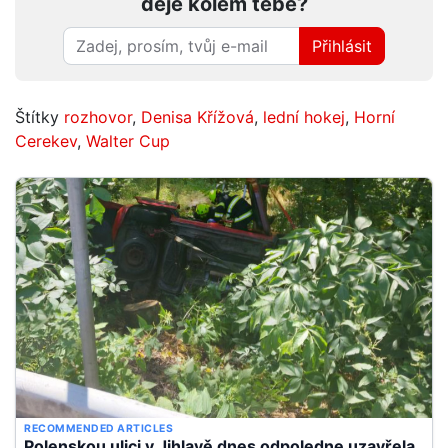
děje kolem tebe?
Přihlásit
Štítky
rozhovor
,
Denisa Křížová
,
lední hokej
,
Horní
Cerekev
,
Walter Cup