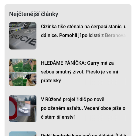
Nejčtenější články
Cizinka tiše sténala na čerpací stanici u
dálnice. Pomohli jí policisté z Beranova
HLEDÁME PÁNÍČKA: Garry má za
sebou smutný život. Přesto je velmi
přátelský
V Růžené projel řidič po nově
položeném asfaltu. Vedení obce píše o
čistém šílenství
Další kontrola kamionů na dálnici: Řidič