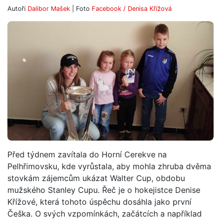
Autoři
Dalibor Mašek
| Foto
Facebook / Denisa Křížová
Před týdnem zavítala do Horní Cerekve na
Pelhřimovsku, kde vyrůstala, aby mohla zhruba dvěma
stovkám zájemcům ukázat Walter Cup, obdobu
mužského Stanley Cupu. Řeč je o hokejistce Denise
Křížové, která tohoto úspěchu dosáhla jako první
Češka. O svých vzpomínkách, začátcích a například