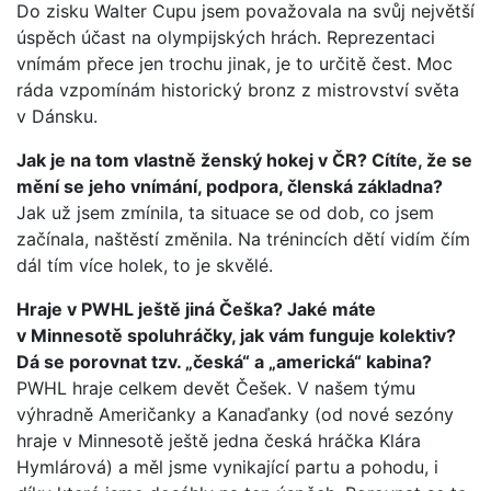
Do zisku Walter Cupu jsem považovala na svůj největší
úspěch účast na olympijských hrách. Reprezentaci
vnímám přece jen trochu jinak, je to určitě čest. Moc
ráda vzpomínám historický bronz z mistrovství světa
v Dánsku.
Jak je na tom vlastně ženský hokej v ČR? Cítíte, že se
mění se jeho vnímání, podpora, členská základna?
Jak už jsem zmínila, ta situace se od dob, co jsem
začínala, naštěstí změnila. Na trénincích dětí vidím čím
dál tím více holek, to je skvělé.
Hraje v PWHL ještě jiná Češka? Jaké máte
v Minnesotě spoluhráčky, jak vám funguje kolektiv?
Dá se porovnat tzv. „česká“ a „americká“ kabina?
PWHL hraje celkem devět Češek. V našem týmu
výhradně Američanky a Kanaďanky (od nové sezóny
hraje v Minnesotě ještě jedna česká hráčka Klára
Hymlárová) a měl jsme vynikající partu a pohodu, i