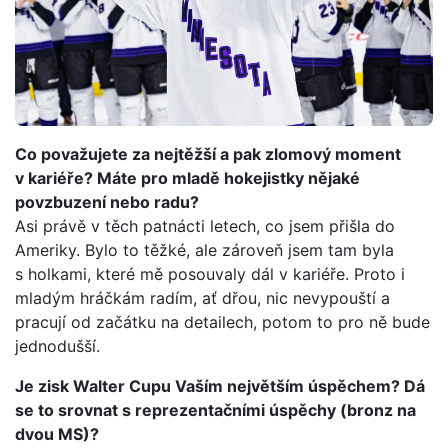
Co považujete za nejtěžší a pak zlomový moment
v kariéře? Máte pro mladě hokejistky nějaké
povzbuzení nebo radu?
Asi právě v těch patnácti letech, co jsem přišla do
Ameriky. Bylo to těžké, ale zároveň jsem tam byla
s holkami, které mě posouvaly dál v kariéře. Proto i
mladým hráčkám radím, ať dřou, nic nevypouští a
pracují od začátku na detailech, potom to pro ně bude
jednodušší.
Je zisk Walter Cupu Vaším největším úspěchem? Dá
se to srovnat s reprezentačními úspěchy (bronz na
dvou MS)?