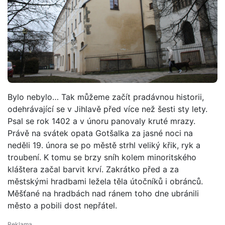
Bylo nebylo… Tak můžeme začít pradávnou historii,
odehrávající se v Jihlavě před více než šesti sty lety.
Psal se rok 1402 a v únoru panovaly kruté mrazy.
Právě na svátek opata Gotšalka za jasné noci na
neděli 19. února se po městě strhl veliký křik, ryk a
troubení. K tomu se brzy sníh kolem minoritského
kláštera začal barvit krví. Zakrátko před a za
městskými hradbami ležela těla útočníků i obránců.
Měšťané na hradbách nad ránem toho dne ubránili
město a pobili dost nepřátel.