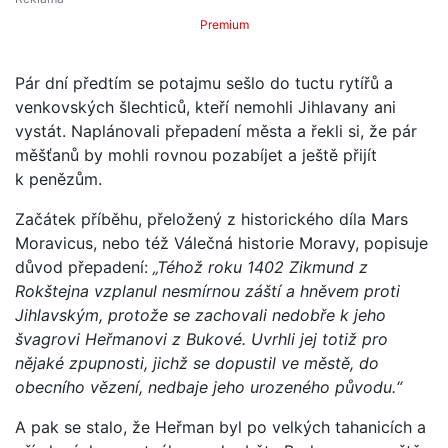
Premium
Pár dní předtím se potajmu sešlo do tuctu rytířů a
venkovských šlechticů, kteří nemohli Jihlavany ani
vystát. Naplánovali přepadení města a řekli si, že pár
měšťanů by mohli rovnou pozabíjet a ještě přijít
k penězům.
Začátek příběhu, přeložený z historického díla Mars
Moravicus, nebo též Válečná historie Moravy, popisuje
důvod přepadení:
„Téhož roku 1402 Zikmund z
Rokštejna vzplanul nesmírnou záští a hněvem proti
Jihlavským, protože se zachovali nedobře k jeho
švagrovi Heřmanovi z Bukové. Uvrhli jej totiž pro
nějaké zpupnosti, jichž se dopustil ve městě, do
obecního vězení, nedbaje jeho urozeného původu.“
A pak se stalo, že Heřman byl po velkých tahanicích a