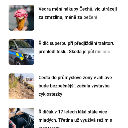
Vedra mění nákupy Čechů, víc utrácejí
za zmrzlinu, méně za pečení
Řidič superbu při předjíždění traktoru
přehlédl teslu. Škoda je půl milionu
Cesta do průmyslové zóny v Jihlavě
bude bezpečnější, začala výstavba
cyklostezky
Řidičák v 17 letech láká stále více
mladých. Třetina už využívá režim s