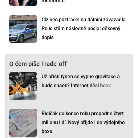
mentorem
Cizinec poztrácel na dálnici zavazadla.
Policistům následně poslal děkovný
dopis
O čem píše Trade-off
Už příští týden se vypne gravitace a
bude chaos? Internet děsí hoax
Řidičák do konce roku propadne čtvrt
milionu lidí. Nový přijde i do výdejního
boxu