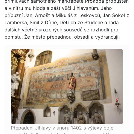
přímluvách samotného markraběte Prokopa propuštěn
a v nitru mu hlodala zášť vůči Jihlavanům. Jeho
příbuzní Jan, Arnošt a Mikuláš z Leskovců, Jan Sokol z
Lamberka, Smil z Dírné, Dětřich ze Studené a řada
dalších včetně urozených sousedů se rozhodli pro
pomstu. Že město přepadnou, obsadí a vydrancují.
Přepadení Jihlavy v únoru 1402 s výjevy boje