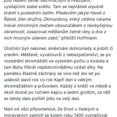
pod nebem téměř bezmračným a hvězdami,
vysílajícími slabé světlo. Tam se nepřátelé urputně
bránili s posledním úsilím. Především jakýsi Havel z
Řásné, člen družiny Zikmundovy, který oběma rukama
mával ohromným mečem obouručákem s neobyčejnou
obratností, zasazoval měšťanům četné rány a dva z
nich hrozným úderem zabil,“
přiblížil Hoffmann.
Útočníci byli nakonec směstnáni dohromady a pobiti či
zraněni. Měšťané, vyváznuvší z nebezpečenství, se po
rozednění shromáždili ve vysokém počtu u kostela a
tam Bohu třikrát nejdobrotivějšímu vzdali díky. Na
památku šťastné záchrany se více než sto let po
události slavil rok co rok Kapří den s velkým
shromážděním a průvodem. Každý z kněží ve městě a
okolí dostal po tučném kapru a sedmi groších, za něž
se tehdy dalo pořídit jídlo na celý den.
Není od věci připomenout, že život v českých a
moravských zemích se kolem roku 1400 vyznačoval