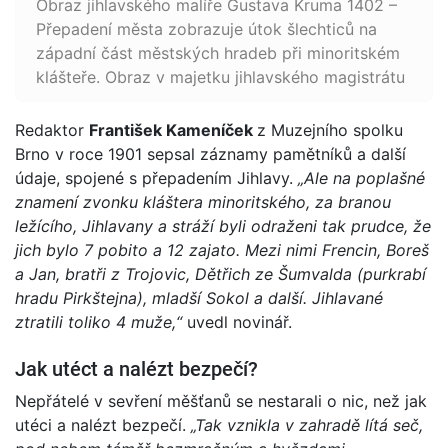
Obraz jihlavského malíře Gustava Kruma 1402 –
Přepadení města zobrazuje útok šlechticů na
západní část městských hradeb při minoritském
klášteře. Obraz v majetku jihlavského magistrátu
Redaktor
František Kameníček
z Muzejního spolku
Brno v roce 1901 sepsal záznamy pamětníků a další
údaje, spojené s přepadením Jihlavy.
„Ale na poplašné
znamení zvonku kláštera minoritského, za branou
ležícího, Jihlavany a stráží byli odraženi tak prudce, že
jich bylo 7 pobito a 12 zajato. Mezi nimi Frencin, Boreš
a Jan, bratři z Trojovic, Dětřich ze Šumvalda (purkrabí
hradu Pirkštejna), mladší Sokol a další. Jihlavané
ztratili toliko 4 muže,“
uvedl novinář.
Jak utéct a nalézt bezpečí?
Nepřátelé v sevření měšťanů se nestarali o nic, než jak
utéci a nalézt bezpečí.
„Tak vznikla v zahradě lítá seč,