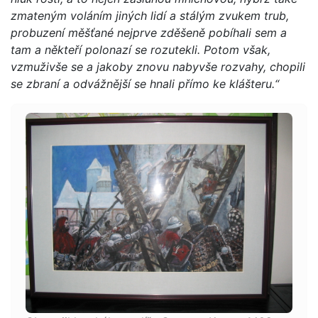
zmateným voláním jiných lidí a stálým zvukem trub,
probuzení měšťané nejprve zděšeně pobíhali sem a
tam a někteří polonazí se rozutekli. Potom však,
vzmuživše se a jakoby znovu nabyvše rozvahy, chopili
se zbraní a odvážnější se hnali přímo ke klášteru.“