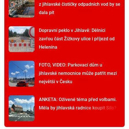
z jihlavské čističky odpadních vod by se
dala pít
Dopravní peklo v Jihlavě: Dělníci
zavřou část Žižkovy ulice i příjezd od
Helenína
FOTO, VIDEO: Parkovací dům u
jihlavské nemocnice může patřit mezi
největší v Česku
ANKETA: Oživené téma před volbami.
Měla by jihlavská radnice koupit Silo?