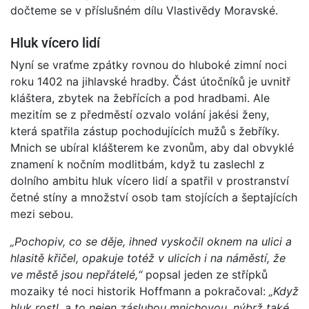
dočteme se v příslušném dílu Vlastivědy Moravské.
Hluk vícero lidí
Nyní se vraťme zpátky rovnou do hluboké zimní noci
roku 1402 na jihlavské hradby. Část útočníků je uvnitř
kláštera, zbytek na žebřících a pod hradbami. Ale
mezitím se z předměstí ozvalo volání jakési ženy,
která spatřila zástup pochodujících mužů s žebříky.
Mnich se ubíral klášterem ke zvonům, aby dal obvyklé
znamení k nočním modlitbám, když tu zaslechl z
dolního ambitu hluk vícero lidí a spatřil v prostranství
četné stíny a množství osob tam stojících a šeptajících
mezi sebou.
„Pochopiv, co se děje, ihned vyskočil oknem na ulici a
hlasitě křičel, opakuje totéž v ulicích i na náměstí, že
ve městě jsou nepřátelé,“
popsal jeden ze střípků
mozaiky té noci historik Hoffmann a pokračoval:
„Když
hluk rostl, a to nejen zásluhou mnichovou, nýbrž také