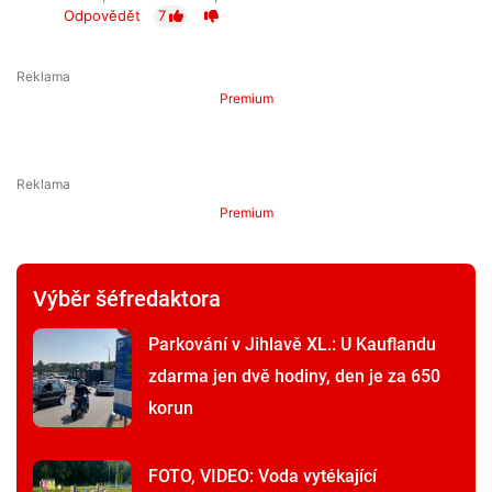
Odpovědět
7
Premium
Premium
Výběr šéfredaktora
Parkování v Jihlavě XL.: U Kauflandu
zdarma jen dvě hodiny, den je za 650
korun
FOTO, VIDEO: Voda vytékající