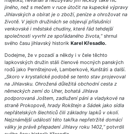
jiného, než s mečem v ruce útočit na kupecké výpravy
Jihlavských a obírat je o zboží, peníze a ohrožovat na
životě. V jejich družinách se objevují příslušníci
venkovské i městské chudiny, které řád tehdejší
společnosti vyvrhl ze spořádaného života,“
shrnul
svého času jihlavský historik
Karel Křesadlo.
Dodejme, že v pozadí a někdy i v čele těchto
lapkovských družin stáli členové mocných panských
rodů jako Pernštejnové, Lamberkové, Kunštáti a další.
„
Skoro v krystalické podobě se tento stav projevoval
na Jihlavsku. Ohrožená důležitá obchodní cesta z
německých zemí do Uher, bohatá Jihlava
podporovaná Joštem, zadlužení páni a vladykové na
straně Prokopově, hrady Rokštejn a Sádek jako sídla
nepřátelských šlechticů čili základny lapků v okolí.
Nejznámější událostí této takřka nepřetržité domácí
války je právě přepadení Jihlavy roku 1402,“
potvrdil
svého času historik Křesadlo.