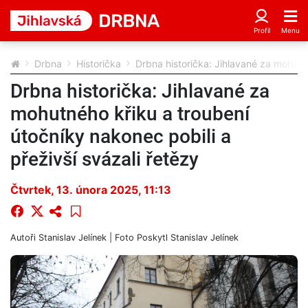
Drbna
Historička
Drbna historička: Jihlavané za mohutné
Drbna historička: Jihlavané za
mohutného křiku a troubení
útočníky nakonec pobili a
přeživší svázali řetězy
Čtvrtek, 13. února 2025, 11:13
Autoři
Stanislav Jelínek
| Foto
Poskytl Stanislav Jelínek