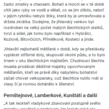
často zmatky a chaosem. Bohatí a mocní se v té době
cítili jako ryby ve vodě a dělali, co se jim zlíbilo, neboť
v jejich rybníku nebylo štiky, která by je umravňovala a
držela zkrátka. Dodejme, že jihlavský venkov byl
rozdroben na velký počet malých šlechtických statků,
tvrzí a sídel, jak tomu bylo například v Hybrálci,
Kozlově, Bítovčicích, Přímělkově, Kostelci a jinde.
Jihlavští nejbohatší měšťané v době, kdy se přestávaly
vyplácet stříbrné doly, skupovali okolní půdu, a to bylo
trnem v oku šlechtickým majitelům. Chudnoucí šlechta
musela prodávat dědičné majetky opovrhovaným
měšťanům, kteří se právě díky nabytému bohatství
začali chovat velkopansky, což šlechtice nutilo rvát si
vlasy či je rovnou dohánělo k šílenství.
Pernštejnové, Lamberkové, Kunštáti a další
„A tak leckteří vladykové zbavovaní postupně svého
majetku, neváhali a nezbývalo jim leckdy také nic