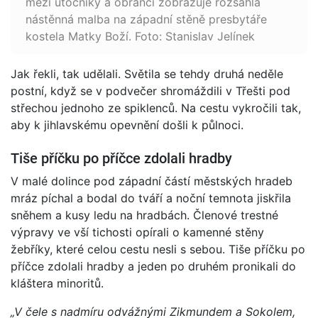
mezi útočníky a obránci zobrazuje rozsáhlá
nástěnná malba na západní stěně presbytáře
kostela Matky Boží. Foto: Stanislav Jelínek
Jak řekli, tak udělali. Světila se tehdy druhá neděle
postní, když se v podvečer shromáždili v Třešti pod
střechou jednoho ze spiklenců. Na cestu vykročili tak,
aby k jihlavskému opevnění došli k půlnoci.
Tiše příčku po příčce zdolali hradby
V malé dolince pod západní částí městských hradeb
mráz píchal a bodal do tváří a noční temnota jiskřila
sněhem a kusy ledu na hradbách. Členové trestné
výpravy ve vší tichosti opírali o kamenné stěny
žebříky, které celou cestu nesli s sebou. Tiše příčku po
příčce zdolali hradby a jeden po druhém pronikali do
kláštera minoritů.
„V čele s nadmíru odvážnými Zikmundem a Sokolem,