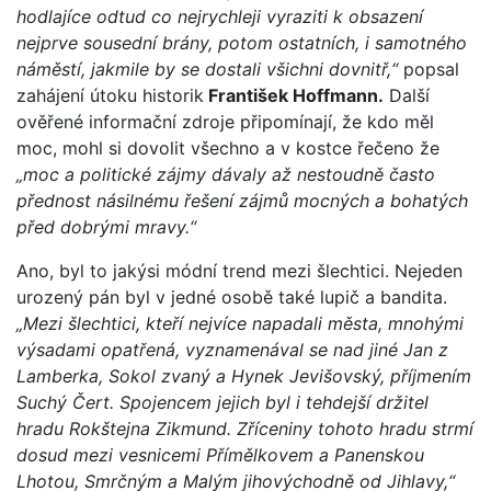
hodlajíce odtud co nejrychleji vyraziti k obsazení
nejprve sousední brány, potom ostatních, i samotného
náměstí, jakmile by se dostali všichni dovnitř,“
popsal
zahájení útoku historik
František Hoffmann.
Další
ověřené informační zdroje připomínají, že kdo měl
moc, mohl si dovolit všechno a v kostce řečeno že
„moc a politické zájmy dávaly až nestoudně často
přednost násilnému řešení zájmů mocných a bohatých
před dobrými mravy.“
Ano, byl to jakýsi módní trend mezi šlechtici. Nejeden
urozený pán byl v jedné osobě také lupič a bandita.
„Mezi šlechtici, kteří nejvíce napadali města, mnohými
výsadami opatřená, vyznamenával se nad jiné Jan z
Lamberka, Sokol zvaný a Hynek Jevišovský, příjmením
Suchý Čert. Spojencem jejich byl i tehdejší držitel
hradu Rokštejna Zikmund. Zříceniny tohoto hradu strmí
dosud mezi vesnicemi Přímělkovem a Panenskou
Lhotou, Smrčným a Malým jihovýchodně od Jihlavy,“