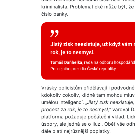
kriminalista. Problematické může být, že
číslo banky.
Jistý zisk neexistuje, už když vám
rok, je to nesmysl.
Tomáš Daňhelka
, rada na odboru hospodářské
Policejního prezidia České republiky
Vrásky policistům přidělávají i podvodné 
kdokoliv cokoliv, klidně tam mohou mluv
umělou inteligencí. „
Jistý zisk neexistuj
procent za rok, je to nesmysl,“
varoval D
platforma požaduje počáteční vklad. Lid
úspory, ale jedná se o iluzi. Oběť vše odh
dále platí nejrůznější poplatky.