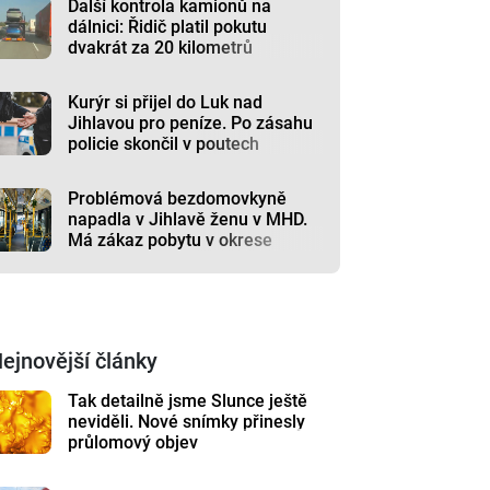
Další kontrola kamionů na
dálnici: Řidič platil pokutu
dvakrát za 20 kilometrů
Kurýr si přijel do Luk nad
Jihlavou pro peníze. Po zásahu
policie skončil v poutech
Problémová bezdomovkyně
napadla v Jihlavě ženu v MHD.
Má zákaz pobytu v okrese
ejnovější články
Tak detailně jsme Slunce ještě
neviděli. Nové snímky přinesly
průlomový objev