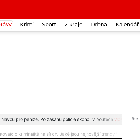
rávy
Krimi
Sport
Z kraje
Drbna
Kalendář 
 Jihlavou pro peníze. Po zásahu policie skončil v poutech
více...
Staros
tovalo o kriminalitě na sítích. Jaké jsou nejnovější trendy?