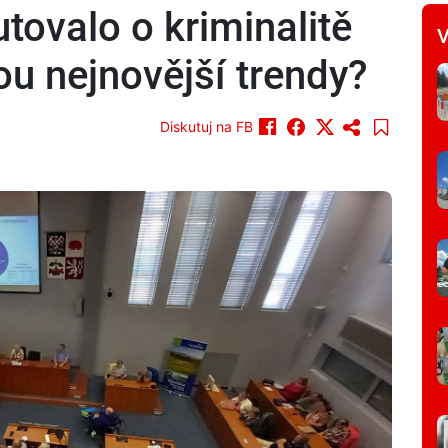
utovalo o kriminalitě
V
sou nejnovější trendy?
Diskutuj na FB