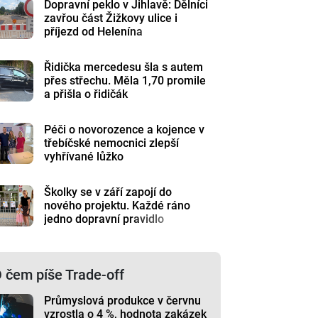
Dopravní peklo v Jihlavě: Dělníci
zavřou část Žižkovy ulice i
příjezd od Helenína
Řidička mercedesu šla s autem
přes střechu. Měla 1,70 promile
a přišla o řidičák
Péči o novorozence a kojence v
třebíčské nemocnici zlepší
vyhřívané lůžko
Školky se v září zapojí do
nového projektu. Každé ráno
jedno dopravní pravidlo
 čem píše Trade-off
Průmyslová produkce v červnu
vzrostla o 4 %, hodnota zakázek