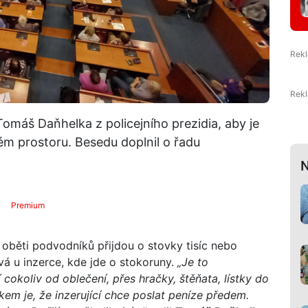
 Tomáš Daňhelka z policejního prezidia, aby je
m prostoru. Besedu doplnil o řadu
N
Premium
 oběti podvodníků přijdou o stovky tisíc nebo
vá u inzerce, kde jde o stokoruny.
„Je to
cokoliv od oblečení, přes hračky, štěňata, lístky do
em je, že inzerující chce poslat peníze předem.