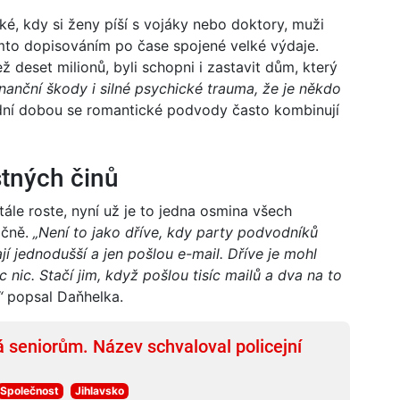
é, kdy si ženy píší s vojáky nebo doktory, muži
mto dopisováním po čase spojené velké výdaje.
 než deset milionů, byli schopni i zastavit dům, který
inanční škody i silné psychické trauma, že je někdo
ední dobou se romantické podvody často kombinují
tných činů
tále roste, nyní už je to jedna osmina všech
očně.
„Není to jako dříve, kdy party podvodníků
jí jednodušší a jen pošlou e-mail. Dříve je mohl
 nic. Stačí jim, když pošlou tisíc mailů a dva na to
“
popsal Daňhelka.
 seniorům. Název schvaloval policejní
Společnost
Jihlavsko