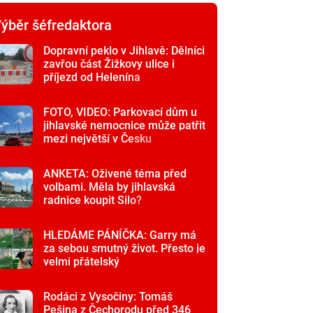
ýběr šéfredaktora
Dopravní peklo v Jihlavě: Dělníci
zavřou část Žižkovy ulice i
příjezd od Helenína
FOTO, VIDEO: Parkovací dům u
jihlavské nemocnice může patřit
mezi největší v Česku
ANKETA: Oživené téma před
volbami. Měla by jihlavská
radnice koupit Silo?
HLEDÁME PÁNÍČKA: Garry má
za sebou smutný život. Přesto je
velmi přátelský
Rodáci z Vysočiny: Tomáš
Pešina z Čechorodu před 346