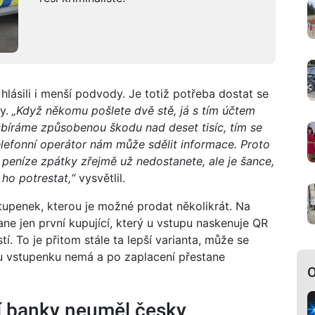
 hlásili i menší podvody. Je totiž potřeba dostat se
dy.
„Když někomu pošlete dvě stě, já s tím účtem
bíráme způsobenou škodu nad deset tisíc, tím se
lefonní operátor nám může sdělit informace. Proto
 peníze zpátky zřejmě už nedostanete, ale je šance,
 ho potrestat,“
vysvětlil.
upenek, kterou je možné prodat několikrát. Na
ane jen první kupující, který u vstupu naskenuje QR
í. To je přitom stále ta lepší varianta, může se
nou vstupenku nemá a po zaplacení přestane
O
í banky neuměl česky