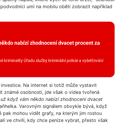
 podvodníci umí na mobilu oběti zobrazit například
 někdo nabízí zhodnocení dvacet procent za
 kriminality Úřadu služby kriminální policie a vyšetřování
investice. Na internet si totiž může vystavit
it známé osobnosti, jde však o videa tvořená
e, už když vám někdo nabízí zhodnocení dvacet
aňhelka. Varovným signálem obvykle bývá, když
é pak mohou vidět grafy, na kterým jim rostou
alí ve chvíli, kdy chce peníze vybrat, přesto však