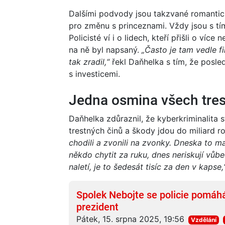
Dalšími podvody jsou takzvané romantick
pro změnu s princeznami. Vždy jsou s tí
Policisté ví i o lidech, kteří přišli o více
na ně byl napsaný.
„Často je tam vedle f
tak zradil,“
řekl Daňhelka s tím, že posl
s investicemi.
Jedna osmina všech tres
Daňhelka zdůraznil, že kyberkriminalita s
trestných činů a škody jdou do miliard r
chodili a zvonili na zvonky. Dneska to ma
někdo chytit za ruku, dnes neriskují vůbec
naletí, je to šedesát tisíc za den v kapse,
Spolek Nebojte se policie pomáhá
prezident
Pátek, 15. srpna 2025, 19:56
Vzdělání