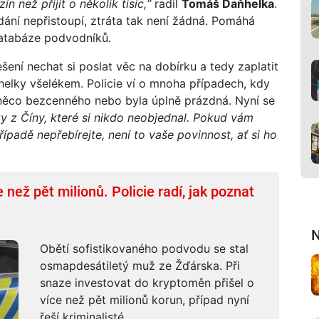
ín než přijít o několik tisíc,“
radil
Tomáš Daňhelka
.
dání nepřistoupí, ztráta tak není žádná. Pomáhá
 databáze podvodníků.
řešení nechat si poslat věc na dobírku a tedy zaplatit
ňhelky všelékem. Policie ví o mnoha případech, kdy
 něco bezcenného nebo byla úplně prázdná. Nyní se
ky z Číny, které si nikdo neobjednal. Pokud vám
ípadě nepřebírejte, není to vaše povinnost, ať si ho
e než pět milionů. Policie radí, jak poznat
N
Obětí sofistikovaného podvodu se stal
osmapdesátiletý muž ze Žďárska. Při
snaze investovat do kryptoměn přišel o
více než pět milionů korun, případ nyní
řeší kriminalisté.