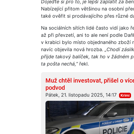
Dojeďte si pro to, je lepší zaplatit za benz
Nabízející přitom většinou na osobní pře
také ověřit si prodávajícího přes různé
Na sociálních sítích lidé často vidí jako 
až při převzetí, ani to ale není podle Da
v krabici bylo místo objednaného zboží
navíc objevila nová hrozba.
„Chodí zásil
přijde takový balíček, tak ho v žádném př
ta pošta nechá,“
řekl.
Muž chtěl investovat, přišel o víc
podvod
Pátek, 21. listopadu 2025, 14:17
Krimi