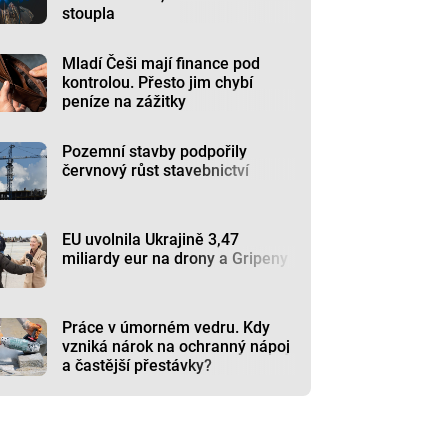
stoupla
Mladí Češi mají finance pod
kontrolou. Přesto jim chybí
peníze na zážitky
Pozemní stavby podpořily
červnový růst stavebnictví
EU uvolnila Ukrajině 3,47
miliardy eur na drony a Gripeny
Práce v úmorném vedru. Kdy
vzniká nárok na ochranný nápoj
a častější přestávky?