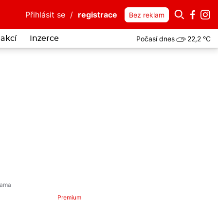
Přihlásit se
/
registrace
Bez reklam
Počasí dnes
22,2 °C
akcí
Inzerce
ta Polné uvěřil, že dříve investoval do bitcoinů. Stal se obětí podvo
Premium