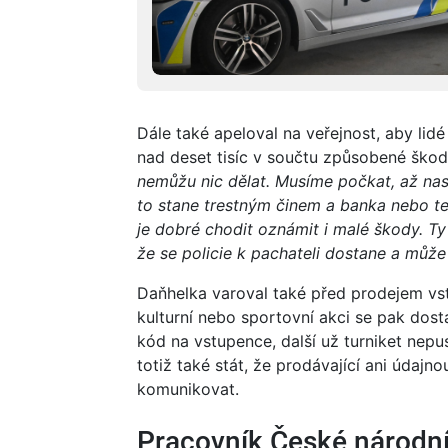
Dále také apeloval na veřejnost, aby lidé
nad deset tisíc v součtu způsobené ško
nemůžu nic dělat. Musíme počkat, až nas
to stane trestným činem a banka nebo te
je dobré chodit oznámit i malé škody. Ty
že se policie k pachateli dostane a může
Daňhelka varoval také před prodejem vst
kulturní nebo sportovní akci se pak dost
kód na vstupence, další už turniket nepust
totiž také stát, že prodávající ani údaj
komunikovat.
Pracovník České národn