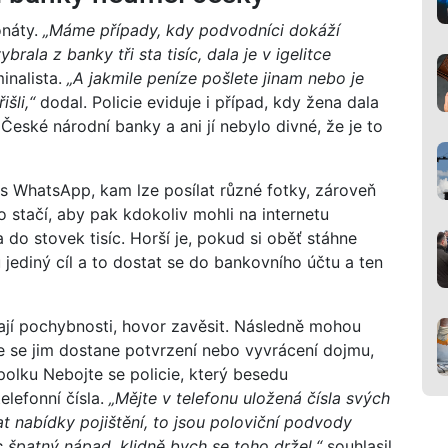
onáty.
„Máme případy, kdy podvodníci dokáží
rala z banky tři sta tisíc, dala je v igelitce
inalista.
„A jakmile peníze pošlete jinam nebo je
šli,“
dodal. Policie eviduje i případ, kdy žena dala
České národní banky a ani jí nebylo divné, že je to
s WhatsApp, kam lze posílat různé fotky, zároveň
 stačí, aby pak kdokoliv mohli na internetu
do stovek tisíc. Horší je, pokud si oběť stáhne
u jediný cíl a to dostat se do bankovního účtu a ten
ají pochybnosti, hovor zavěsit. Následně mohou
e se jim dostane potvrzení nebo vyvrácení dojmu,
olku Nebojte se policie, který besedu
elefonní čísla.
„Mějte v telefonu uložená čísla svých
at nabídky pojištění, to jsou poloviční podvody
 špatný nápad, klidně bych se toho držel,“
souhlasil