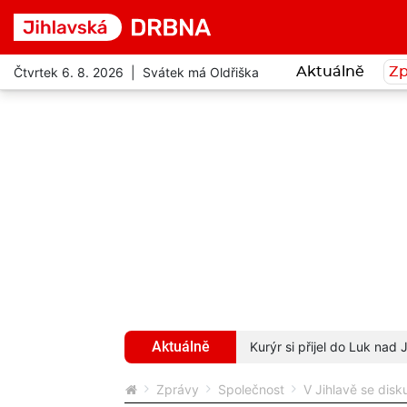
Čtvrtek 6. 8. 2026 | Svátek má Oldřiška
Aktuálně
Zp
Aktuálně
 pokutu dvakrát za 20 kilometrů
více...
Kurýr si přijel do Luk nad
Zprávy
Společnost
V Jihlavě se disku