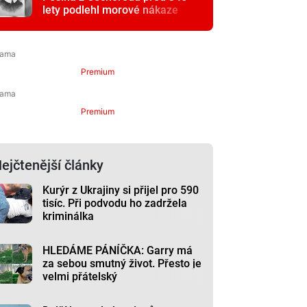
lety podlehl morové nákaze
Premium
Premium
ejčtenější články
Kurýr z Ukrajiny si přijel pro 590
tisíc. Při podvodu ho zadržela
kriminálka
HLEDÁME PÁNÍČKA: Garry má
za sebou smutný život. Přesto je
velmi přátelský