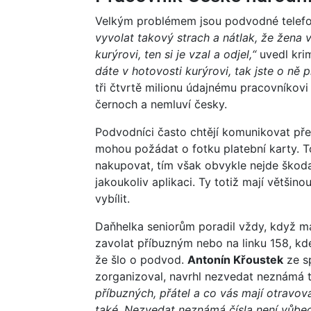
Velkým problémem jsou podvodné telef
vyvolat takový strach a nátlak, že žena vyb
kurýrovi, ten si je vzal a odjel,“
uvedl krim
dáte v hotovosti kurýrovi, tak jste o ně při
tři čtvrtě milionu údajnému pracovníkovi 
černoch a nemluví česky.
Podvodníci často chtějí komunikovat pře
mohou požádat o fotku platební karty. To
nakupovat, tím však obvykle nejde škoda 
jakoukoliv aplikaci. Ty totiž mají většino
vybílit.
Daňhelka seniorům poradil vždy, když m
zavolat příbuzným nebo na linku 158, kd
že šlo o podvod.
Antonín Křoustek
ze sp
zorganizoval, navrhl nezvedat neznámá t
příbuzných, přátel a co vás mají otravov
také. Nezvedat neznámá čísla není vůbec