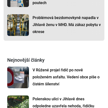
poutech
Problémová bezdomovkyně napadla v
Jihlavě ženu v MHD. Má zákaz pobytu v
okrese
Nejnovější články
V Růžené projel řidič po nově
položeném asfaltu. Vedení obce píše o
čistém šílenství
Polenskou ulici v Jihlavě dnes
odpoledne uzavřela nehoda, řidičku