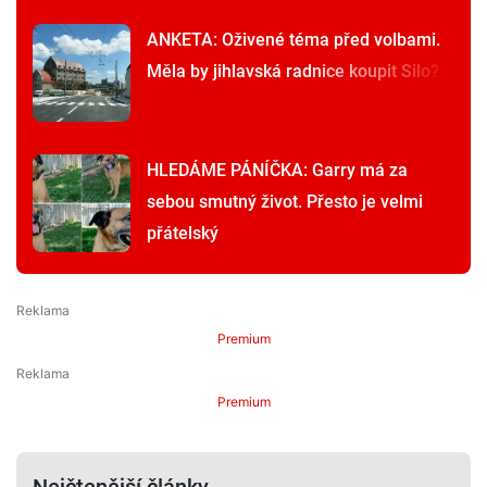
ANKETA: Oživené téma před volbami.
Měla by jihlavská radnice koupit Silo?
HLEDÁME PÁNÍČKA: Garry má za
sebou smutný život. Přesto je velmi
přátelský
Premium
Premium