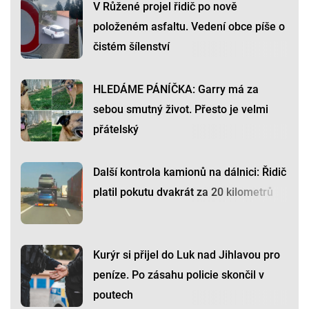
V Růžené projel řidič po nově
položeném asfaltu. Vedení obce píše o
čistém šílenství
HLEDÁME PÁNÍČKA: Garry má za
sebou smutný život. Přesto je velmi
přátelský
Další kontrola kamionů na dálnici: Řidič
platil pokutu dvakrát za 20 kilometrů
Kurýr si přijel do Luk nad Jihlavou pro
peníze. Po zásahu policie skončil v
poutech