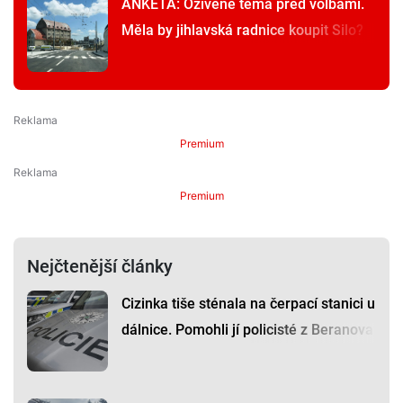
ANKETA: Oživené téma před volbami.
Měla by jihlavská radnice koupit Silo?
Premium
Premium
Nejčtenější články
Cizinka tiše sténala na čerpací stanici u
dálnice. Pomohli jí policisté z Beranova