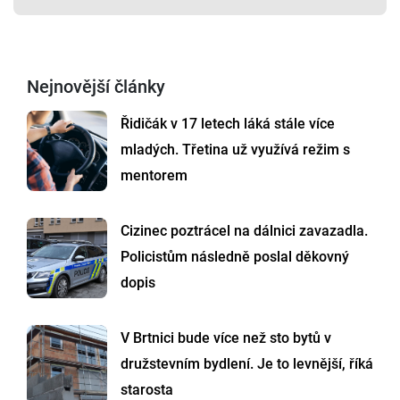
Nejnovější články
Řidičák v 17 letech láká stále více
mladých. Třetina už využívá režim s
mentorem
Cizinec poztrácel na dálnici zavazadla.
Policistům následně poslal děkovný
dopis
V Brtnici bude více než sto bytů v
družstevním bydlení. Je to levnější, říká
starosta