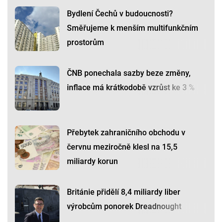
Bydlení Čechů v budoucnosti?
Směřujeme k menším multifunkčním
prostorům
ČNB ponechala sazby beze změny,
inflace má krátkodobě vzrůst ke 3 %
Přebytek zahraničního obchodu v
červnu meziročně klesl na 15,5
miliardy korun
Británie přidělí 8,4 miliardy liber
výrobcům ponorek Dreadnought