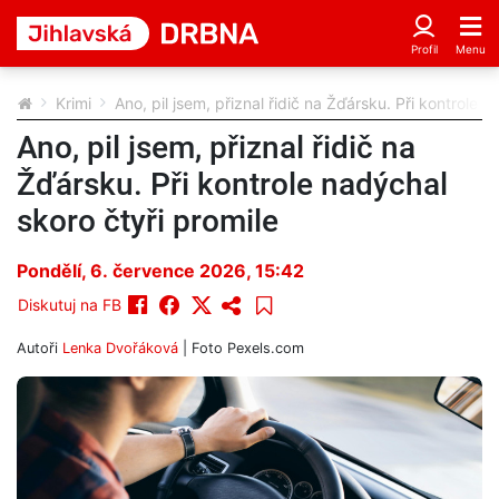
Krimi
Ano, pil jsem, přiznal řidič na Žďársku. Při kontrole 
Ano, pil jsem, přiznal řidič na
Žďársku. Při kontrole nadýchal
skoro čtyři promile
Pondělí, 6. července 2026, 15:42
Diskutuj na FB
Autoři
Lenka Dvořáková
| Foto
Pexels.com