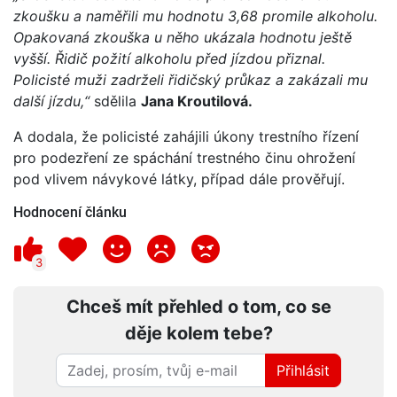
zkoušku a naměřili mu hodnotu 3,68 promile alkoholu.
Opakovaná zkouška u něho ukázala hodnotu ještě
vyšší. Řidič požití alkoholu před jízdou přiznal.
Policisté muži zadrželi řidičský průkaz a zakázali mu
další jízdu,“
sdělila
Jana Kroutilová.
A dodala, že policisté zahájili úkony trestního řízení
pro podezření ze spáchání trestného činu ohrožení
pod vlivem návykové látky, případ dále prověřují.
Hodnocení článku
3
Chceš mít přehled o tom, co se
děje kolem tebe?
Přihlásit