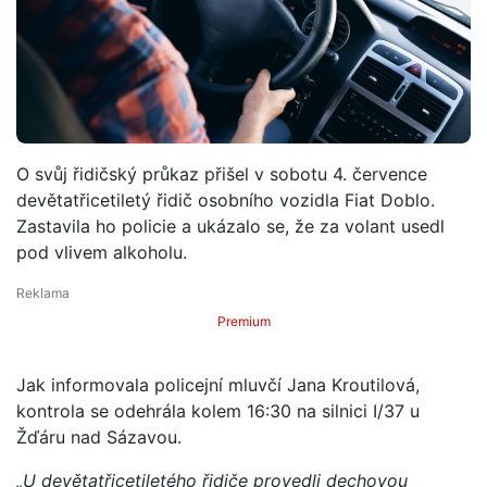
O svůj řidičský průkaz přišel v sobotu 4. července
devětatřicetiletý řidič osobního vozidla Fiat Doblo.
Zastavila ho policie a ukázalo se, že za volant usedl
pod vlivem alkoholu.
Premium
Jak informovala policejní mluvčí Jana Kroutilová,
kontrola se odehrála kolem 16:30 na silnici I/37 u
Žďáru nad Sázavou.
„U devětatřicetiletého řidiče provedli dechovou