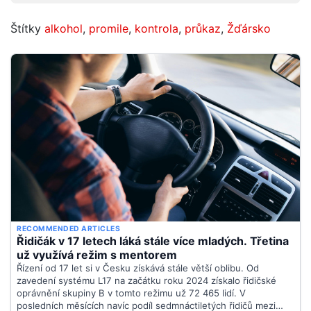
Štítky
alkohol
,
promile
,
kontrola
,
průkaz
,
Žďársko