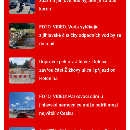
zdarma jen dvě hodiny, den je za 650
korun
FOTO, VIDEO: Voda vytékající
z jihlavské čističky odpadních vod by se
dala pít
Dopravní peklo v Jihlavě: Dělníci
zavřou část Žižkovy ulice i příjezd od
Helenína
FOTO, VIDEO: Parkovací dům u
jihlavské nemocnice může patřit mezi
největší v Česku