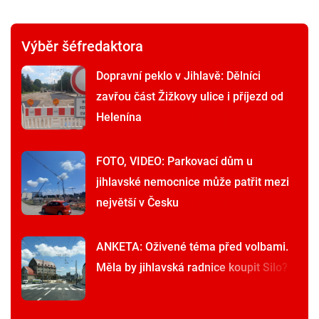
Výběr šéfredaktora
Dopravní peklo v Jihlavě: Dělníci
zavřou část Žižkovy ulice i příjezd od
Helenína
FOTO, VIDEO: Parkovací dům u
jihlavské nemocnice může patřit mezi
největší v Česku
ANKETA: Oživené téma před volbami.
Měla by jihlavská radnice koupit Silo?