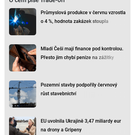
O čem píše Trade-off
Průmyslová produkce v červnu vzrostla
o 4 %, hodnota zakázek stoupla
Mladí Češi mají finance pod kontrolou.
Přesto jim chybí peníze na zážitky
Pozemní stavby podpořily červnový
růst stavebnictví
EU uvolnila Ukrajině 3,47 miliardy eur
na drony a Gripeny