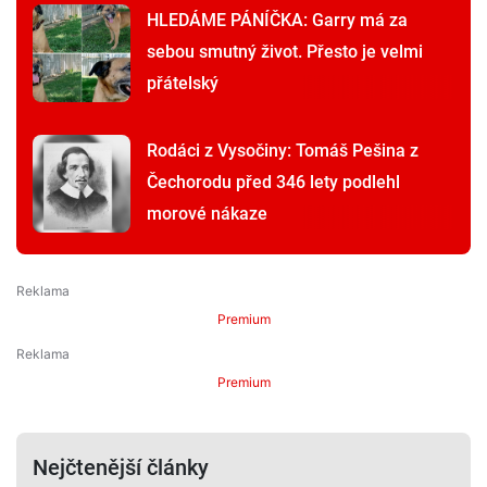
HLEDÁME PÁNÍČKA: Garry má za
sebou smutný život. Přesto je velmi
přátelský
Rodáci z Vysočiny: Tomáš Pešina z
Čechorodu před 346 lety podlehl
morové nákaze
Premium
Premium
Nejčtenější články