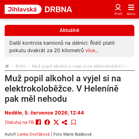
Aktuálně
Další kontrola kamionů na dálnici: Řidič platil
pokutu dvakrát za 20 kilometrů
více...
Krimi
Muž popil alkohol a vyjel si na elektrokoloběžce. V 
Muž popil alkohol a vyjel si na
elektrokoloběžce. V Heleníně
pak měl nehodu
Neděle, 5. července 2026, 12:44
Diskutuj na FB
Autoři
Lenka Dvořáková
| Foto
Marie Buláková