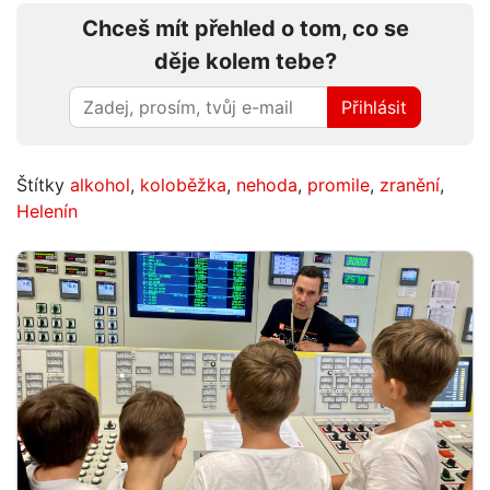
Chceš mít přehled o tom, co se
děje kolem tebe?
Přihlásit
Štítky
alkohol
,
koloběžka
,
nehoda
,
promile
,
zranění
,
Helenín