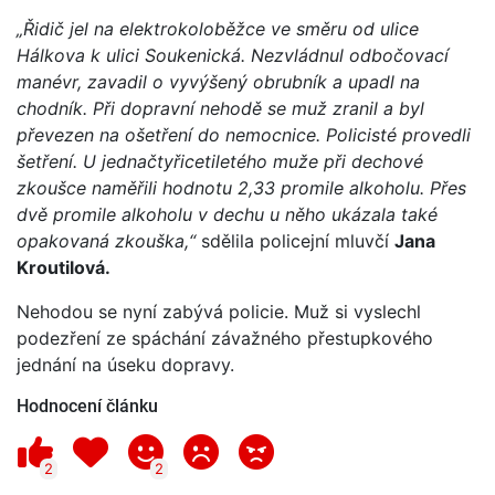
„Řidič jel na elektrokoloběžce ve směru od ulice
Hálkova k ulici Soukenická. Nezvládnul odbočovací
manévr, zavadil o vyvýšený obrubník a upadl na
chodník. Při dopravní nehodě se muž zranil a byl
převezen na ošetření do nemocnice. Policisté provedli
šetření. U jednačtyřicetiletého muže při dechové
zkoušce naměřili hodnotu 2,33 promile alkoholu. Přes
dvě promile alkoholu v dechu u něho ukázala také
opakovaná zkouška,“
sdělila policejní mluvčí
Jana
Kroutilová.
Nehodou se nyní zabývá policie. Muž si vyslechl
podezření ze spáchání závažného přestupkového
jednání na úseku dopravy.
Hodnocení článku
2
2