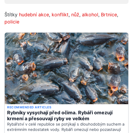
Štítky
hudební akce
,
konflikt
,
nůž
,
alkohol
,
Brtnice
,
policie