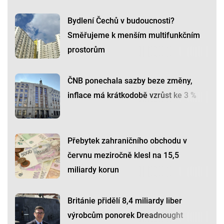
Bydlení Čechů v budoucnosti?
Směřujeme k menším multifunkčním
prostorům
ČNB ponechala sazby beze změny,
inflace má krátkodobě vzrůst ke 3 %
Přebytek zahraničního obchodu v
červnu meziročně klesl na 15,5
miliardy korun
Británie přidělí 8,4 miliardy liber
výrobcům ponorek Dreadnought