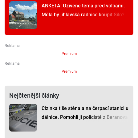
ANKETA: Oživené téma před volbami.
Měla by jihlavská radnice koupit Silo?
Premium
Premium
Nejčtenější články
Cizinka tiše sténala na čerpací stanici u
dálnice. Pomohli jí policisté z Beranova