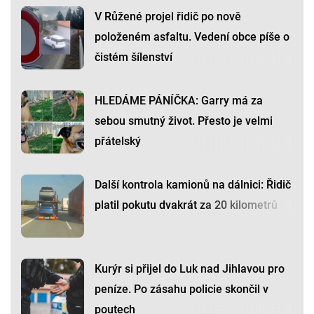
V Růžené projel řidič po nově
položeném asfaltu. Vedení obce píše o
čistém šílenství
HLEDÁME PÁNÍČKA: Garry má za
sebou smutný život. Přesto je velmi
přátelský
Další kontrola kamionů na dálnici: Řidič
platil pokutu dvakrát za 20 kilometrů
Kurýr si přijel do Luk nad Jihlavou pro
peníze. Po zásahu policie skončil v
poutech