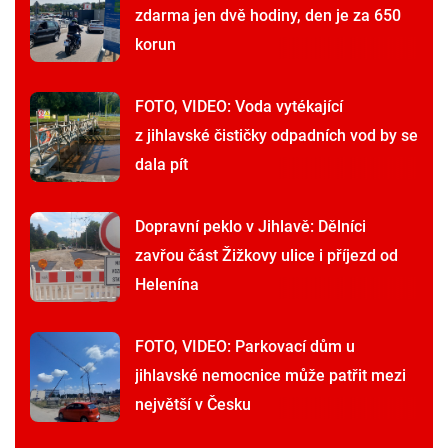
zdarma jen dvě hodiny, den je za 650
korun
FOTO, VIDEO: Voda vytékající
z jihlavské čističky odpadních vod by se
dala pít
Dopravní peklo v Jihlavě: Dělníci
zavřou část Žižkovy ulice i příjezd od
Helenína
FOTO, VIDEO: Parkovací dům u
jihlavské nemocnice může patřit mezi
největší v Česku