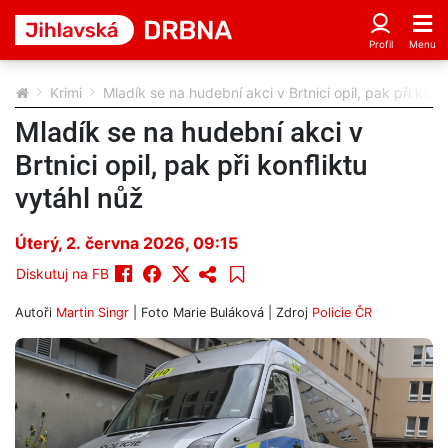
Krimi
Mladík se na hudební akci v Brtnici opil, pak při konf
Mladík se na hudební akci v
Brtnici opil, pak při konfliktu
vytáhl nůž
Úterý, 2. června 2026, 09:15
Diskutuj na FB
Autoři
Martin Singr
| Foto
Marie Buláková
| Zdroj
Policie ČR