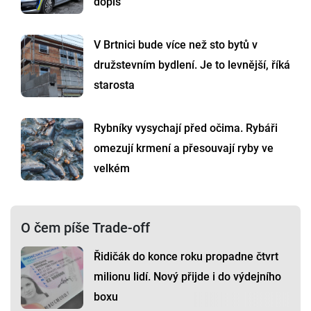
dopis
V Brtnici bude více než sto bytů v
družstevním bydlení. Je to levnější, říká
starosta
Rybníky vysychají před očima. Rybáři
omezují krmení a přesouvají ryby ve
velkém
O čem píše Trade-off
Řidičák do konce roku propadne čtvrt
milionu lidí. Nový přijde i do výdejního
boxu