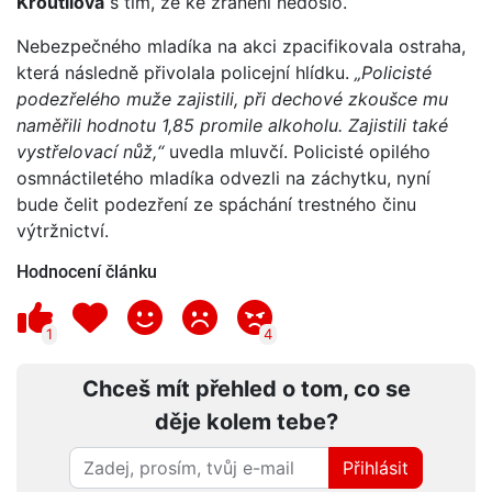
Kroutilová
s tím, že ke zranění nedošlo.
Nebezpečného mladíka na akci zpacifikovala ostraha,
která následně přivolala policejní hlídku.
„Policisté
podezřelého muže zajistili, při dechové zkoušce mu
naměřili hodnotu 1,85 promile alkoholu. Zajistili také
vystřelovací nůž,“
uvedla mluvčí. Policisté opilého
osmnáctiletého mladíka odvezli na záchytku, nyní
bude čelit podezření ze spáchání trestného činu
výtržnictví.
Hodnocení článku
1
4
Chceš mít přehled o tom, co se
děje kolem tebe?
Přihlásit