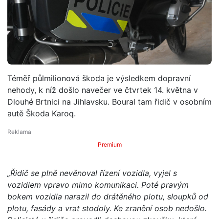
Téměř půlmilionová škoda je výsledkem dopravní
nehody, k níž došlo navečer ve čtvrtek 14. května v
Dlouhé Brtnici na Jihlavsku. Boural tam řidič v osobním
autě Škoda Karoq.
Premium
„Řidič se plně nevěnoval řízení vozidla, vyjel s
vozidlem vpravo mimo komunikaci. Poté pravým
bokem vozidla narazil do drátěného plotu, sloupků od
plotu, fasády a vrat stodoly. Ke zranění osob nedošlo.