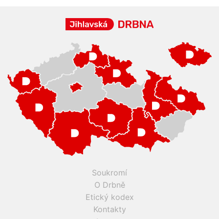
Soukromí
O Drbně
Etický kodex
Kontakty