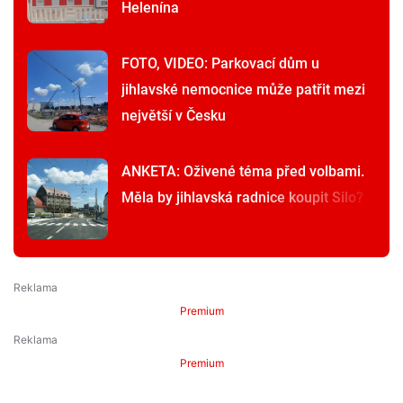
Helenína
FOTO, VIDEO: Parkovací dům u
jihlavské nemocnice může patřit mezi
největší v Česku
ANKETA: Oživené téma před volbami.
Měla by jihlavská radnice koupit Silo?
Premium
Premium