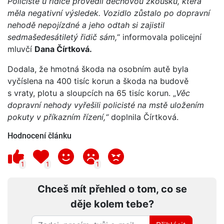
Policisté u řidiče provedli dechovou zkoušku, která
měla negativní výsledek. Vozidlo zůstalo po dopravní
nehodě nepojízdné a jeho odtah si zajistil
sedmašedesátiletý řidič sám,
“ informovala policejní
mluvčí
Dana Čírtková.
Dodala, že hmotná škoda na osobním autě byla
vyčíslena na 400 tisíc korun a škoda na budově
s vraty, plotu a sloupcích na 65 tisíc korun. „
Věc
dopravní nehody vyřešili policisté na mstě uložením
pokuty v příkazním řízení,“
doplnila Čírtková.
Hodnocení článku
1
1
1
Chceš mít přehled o tom, co se
děje kolem tebe?