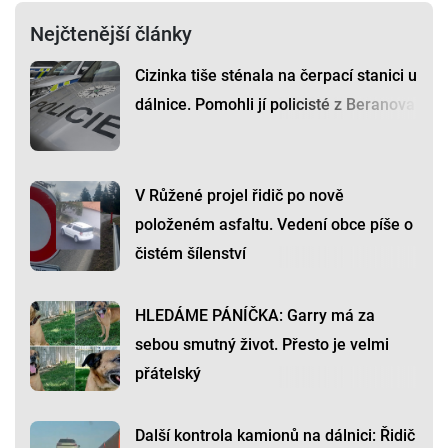
Nejčtenější články
Cizinka tiše sténala na čerpací stanici u
dálnice. Pomohli jí policisté z Beranova
V Růžené projel řidič po nově
položeném asfaltu. Vedení obce píše o
čistém šílenství
HLEDÁME PÁNÍČKA: Garry má za
sebou smutný život. Přesto je velmi
přátelský
Další kontrola kamionů na dálnici: Řidič