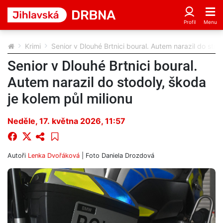
Krimi
Senior v Dlouhé Brtnici boural. Autem narazil do stod
Senior v Dlouhé Brtnici boural.
Autem narazil do stodoly, škoda
je kolem půl milionu
Neděle, 17. května 2026, 11:57
Autoři
Lenka Dvořáková
| Foto
Daniela Drozdová