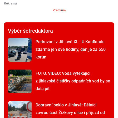
Premium
Výběr šéfredaktora
Parkování v Jihlavě XL.: U Kauflandu
zdarma jen dvě hodiny, den je za 650
korun
FOTO, VIDEO: Voda vytékající
z jihlavské čističky odpadních vod by se
dala pít
Dopravní peklo v Jihlavě: Dělníci
zavřou část Žižkovy ulice i příjezd od