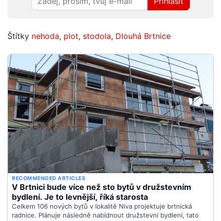
Přihlásit
Štítky
nehoda
,
plot
,
stodola
,
Dlouhá Brtnice