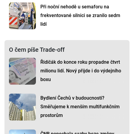
Při noční nehodě u semaforu na
frekventované silnici se zranilo sedm
lidí
O čem píše Trade-off
Řidičák do konce roku propadne čtvrt
milionu lidí. Nový přijde i do výdejního
boxu
Bydlení Čechů v budoucnosti?
Směřujeme k menším multifunkčním
prostorům
ČNB ponechala sazby beze změny,