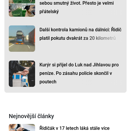
sebou smutný život. Přesto je velmi
přátelský
Další kontrola kamionů na dálnici: Řidič
platil pokutu dvakrát za 20 kilometrů
Kurýr si přijel do Luk nad Jihlavou pro
peníze. Po zásahu policie skončil v
poutech
Nejnovější články
Řidičák v 17 letech láká stále více