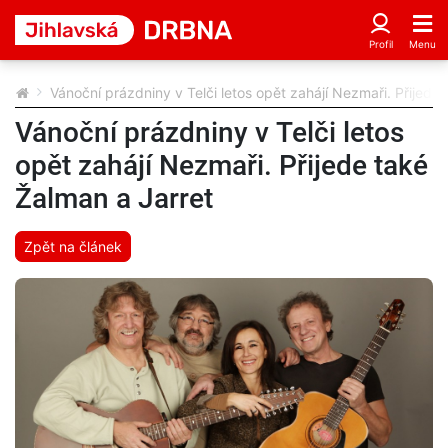
Vánoční prázdniny v Telči letos opět zahájí Nezmaři. Přijede
Vánoční prázdniny v Telči letos
opět zahájí Nezmaři. Přijede také
Žalman a Jarret
Zpět na článek