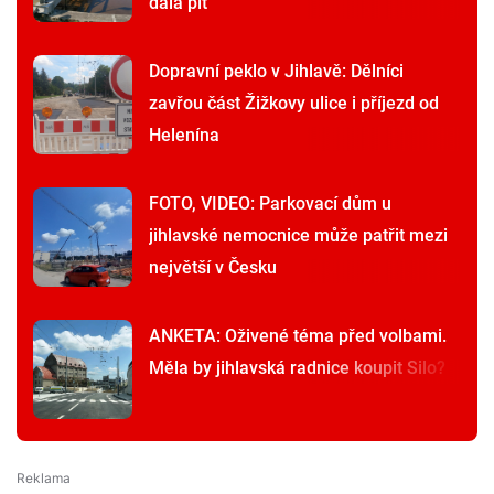
dala pít
Dopravní peklo v Jihlavě: Dělníci
zavřou část Žižkovy ulice i příjezd od
Helenína
FOTO, VIDEO: Parkovací dům u
jihlavské nemocnice může patřit mezi
největší v Česku
ANKETA: Oživené téma před volbami.
Měla by jihlavská radnice koupit Silo?