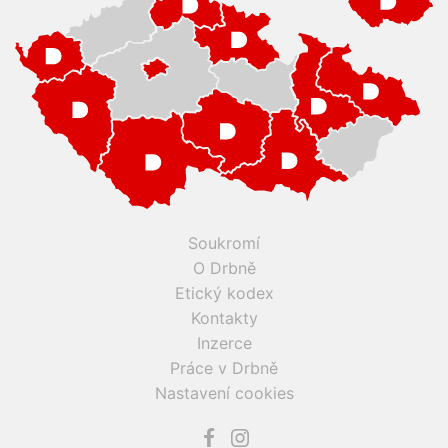
Soukromí
O Drbně
Etický kodex
Kontakty
Inzerce
Práce v Drbně
Nastavení cookies