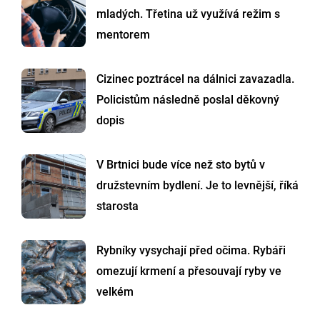
mladých. Třetina už využívá režim s
mentorem
Cizinec poztrácel na dálnici zavazadla.
Policistům následně poslal děkovný
dopis
V Brtnici bude více než sto bytů v
družstevním bydlení. Je to levnější, říká
starosta
Rybníky vysychají před očima. Rybáři
omezují krmení a přesouvají ryby ve
velkém