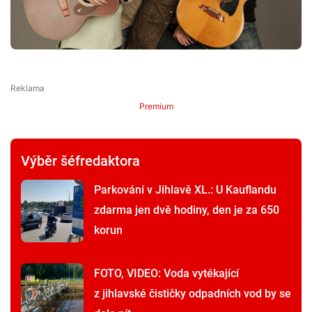
Premium
Výběr šéfredaktora
Parkování v Jihlavě XL.: U Kauflandu
zdarma jen dvě hodiny, den je za 650
korun
FOTO, VIDEO: Voda vytékající
z jihlavské čističky odpadních vod by se