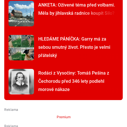
ANKETA: Oživené téma před volbami.
Měla by jihlavská radnice koupit Silo?
HLEDÁME PÁNÍČKA: Garry má za
sebou smutný život. Přesto je velmi
přátelský
Rodáci z Vysočiny: Tomáš Pešina z
Čechorodu před 346 lety podlehl
morové nákaze
Premium