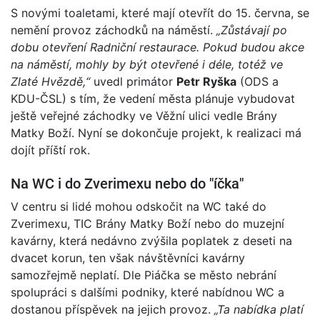
S novými toaletami, které mají otevřít do 15. června, se
nemění provoz záchodků na náměstí.
„Zůstávají po
dobu otevření Radniční restaurace. Pokud budou akce
na náměstí, mohly by být otevřené i déle, totéž ve
Zlaté Hvězdě,“
uvedl primátor
Petr Ryška
(ODS a
KDU-ČSL) s tím, že vedení města plánuje vybudovat
ještě veřejné záchodky ve Věžní ulici vedle Brány
Matky Boží. Nyní se dokončuje projekt, k realizaci má
dojít příští rok.
Na WC i do Zverimexu nebo do "íčka"
V centru si lidé mohou odskočit na WC také do
Zverimexu, TIC Brány Matky Boží nebo do muzejní
kavárny, která nedávno zvýšila poplatek z deseti na
dvacet korun, ten však návštěvníci kavárny
samozřejmě neplatí. Dle Piáčka se město nebrání
spolupráci s dalšími podniky, které nabídnou WC a
dostanou příspěvek na jejich provoz.
„Ta nabídka platí