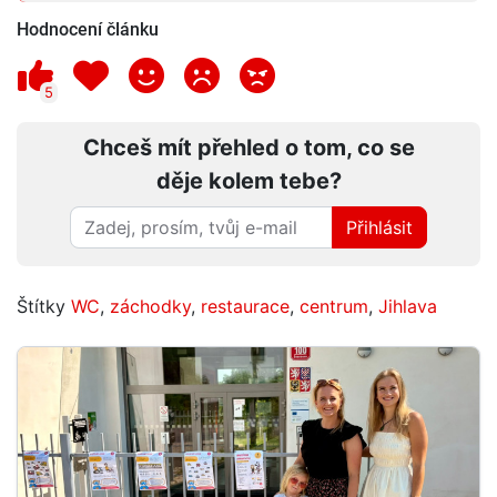
Hodnocení článku
5
Chceš mít přehled o tom, co se
děje kolem tebe?
Přihlásit
Štítky
WC
,
záchodky
,
restaurace
,
centrum
,
Jihlava