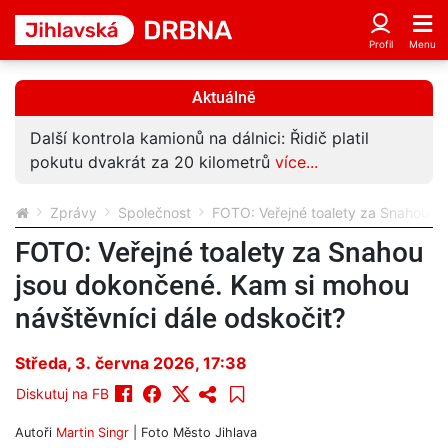
Aktuálně
Další kontrola kamionů na dálnici: Řidič platil
pokutu dvakrát za 20 kilometrů
více...
Zprávy
Společnost
FOTO: Veřejné toalety za Snahou js
FOTO: Veřejné toalety za Snahou
jsou dokončené. Kam si mohou
návštěvníci dále odskočit?
Středa, 3. června 2026, 17:38
Diskutuj na FB
Autoři
Martin Singr
| Foto
Město Jihlava