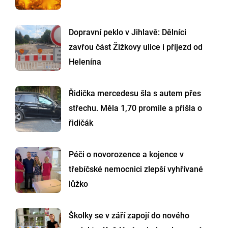
Dopravní peklo v Jihlavě: Dělníci
zavřou část Žižkovy ulice i příjezd od
Helenína
Řidička mercedesu šla s autem přes
střechu. Měla 1,70 promile a přišla o
řidičák
Péči o novorozence a kojence v
třebíčské nemocnici zlepší vyhřívané
lůžko
Školky se v září zapojí do nového