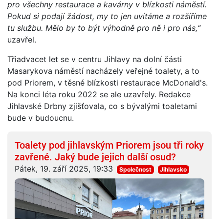
pro všechny restaurace a kavárny v blízkosti náměstí.
Pokud si podají žádost, my to jen uvítáme a rozšíříme
tu službu. Mělo by to být výhodně pro ně i pro nás,“
uzavřel.
Třiadvacet let se v centru Jihlavy na dolní části
Masarykova náměstí nacházely veřejné toalety, a to
pod Priorem, v těsné blízkosti restaurace McDonald's.
Na konci léta roku 2022 se ale uzavřely. Redakce
Jihlavské Drbny zjišťovala, co s bývalými toaletami
bude v budoucnu.
Toalety pod jihlavským Priorem jsou tři roky
zavřené. Jaký bude jejich další osud?
Pátek, 19. září 2025, 19:33
Společnost
Jihlavsko