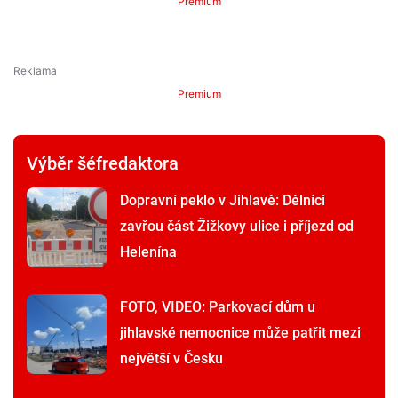
Premium
Premium
Výběr šéfredaktora
Dopravní peklo v Jihlavě: Dělníci
zavřou část Žižkovy ulice i příjezd od
Helenína
FOTO, VIDEO: Parkovací dům u
jihlavské nemocnice může patřit mezi
největší v Česku