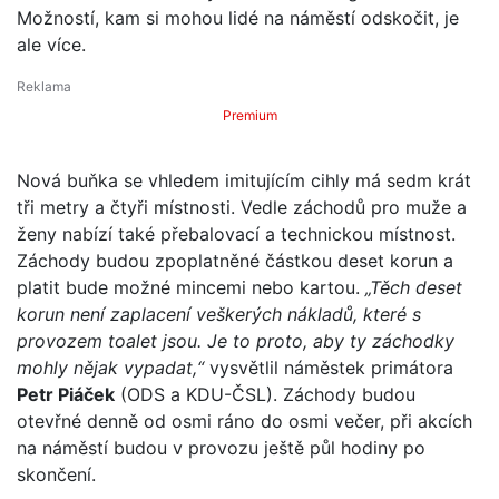
Možností, kam si mohou lidé na náměstí odskočit, je
ale více.
Premium
Nová buňka se vhledem imitujícím cihly má sedm krát
tři metry a čtyři místnosti. Vedle záchodů pro muže a
ženy nabízí také přebalovací a technickou místnost.
Záchody budou zpoplatněné částkou deset korun a
platit bude možné mincemi nebo kartou.
„Těch deset
korun není zaplacení veškerých nákladů, které s
provozem toalet jsou. Je to proto, aby ty záchodky
mohly nějak vypadat,“
vysvětlil náměstek primátora
Petr Piáček
(ODS a KDU-ČSL). Záchody budou
otevřné denně od osmi ráno do osmi večer, při akcích
na náměstí budou v provozu ještě půl hodiny po
skončení.