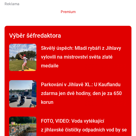
Premium
Výběr šéfredaktora
Skvělý úspěch: Mladí rybáři z Jihlavy
vylovili na mistrovství světa zlaté
medaile
Parkování v Jihlavě XL.: U Kauflandu
zdarma jen dvě hodiny, den je za 650
korun
FOTO, VIDEO: Voda vytékající
z jihlavské čističky odpadních vod by se