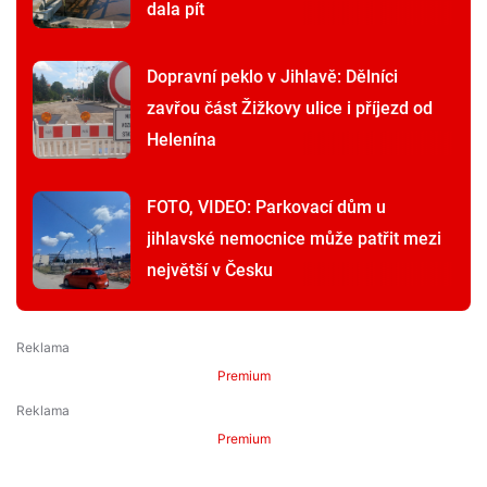
dala pít
Dopravní peklo v Jihlavě: Dělníci
zavřou část Žižkovy ulice i příjezd od
Helenína
FOTO, VIDEO: Parkovací dům u
jihlavské nemocnice může patřit mezi
největší v Česku
Premium
Premium