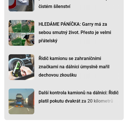
čistém šílenství
HLEDÁME PÁNÍČKA: Garry má za
sebou smutný život. Přesto je velmi
přátelský
Řidič kamionu se zahraničními
značkami na dálnici úmyslně mařil
dechovou zkoušku
Další kontrola kamionů na dálnici: Řidič
platil pokutu dvakrát za 20 kilometrů