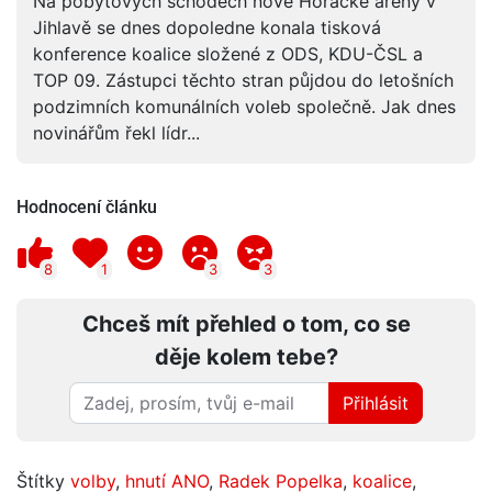
Na pobytových schodech nové Horácké arény v
Jihlavě se dnes dopoledne konala tisková
konference koalice složené z ODS, KDU-ČSL a
TOP 09. Zástupci těchto stran půjdou do letošních
podzimních komunálních voleb společně. Jak dnes
novinářům řekl lídr...
Hodnocení článku
8
1
3
3
Chceš mít přehled o tom, co se
děje kolem tebe?
Přihlásit
Štítky
volby
,
hnutí ANO
,
Radek Popelka
,
koalice
,