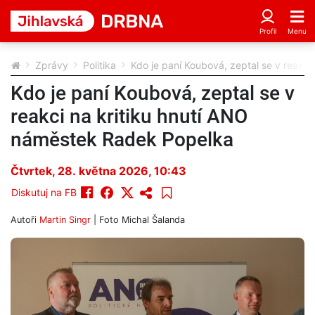
Zprávy
Politika
Kdo je paní Koubová, zeptal se v reakc
Kdo je paní Koubová, zeptal se v
reakci na kritiku hnutí ANO
náměstek Radek Popelka
Čtvrtek, 28. května 2026, 10:43
Diskutuj na FB
Autoři
Martin Singr
| Foto
Michal Šalanda