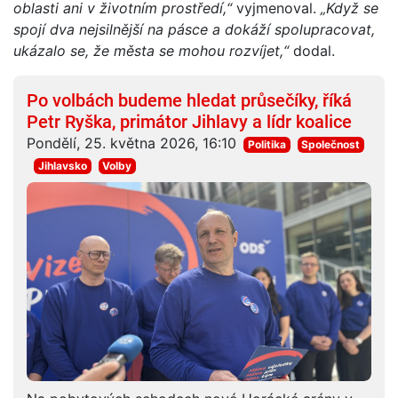
oblasti ani v životním prostředí,“
vyjmenoval.
„Když se
spojí dva nejsilnější na pásce a dokáží spolupracovat,
ukázalo se, že města se mohou rozvíjet,“
dodal.
Po volbách budeme hledat průsečíky, říká
Petr Ryška, primátor Jihlavy a lídr koalice
Pondělí, 25. května 2026, 16:10
Politika
Společnost
Jihlavsko
Volby