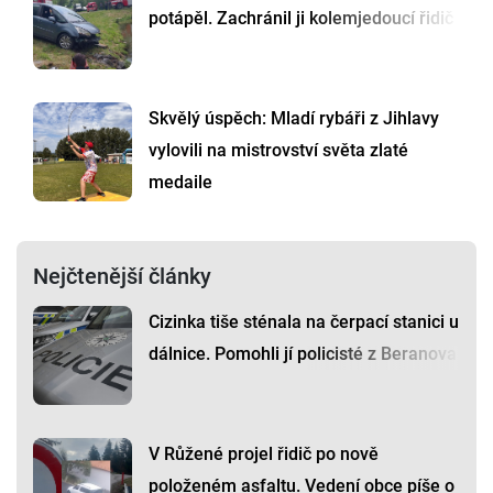
potápěl. Zachránil ji kolemjedoucí řidič
Skvělý úspěch: Mladí rybáři z Jihlavy
vylovili na mistrovství světa zlaté
medaile
Nejčtenější články
Cizinka tiše sténala na čerpací stanici u
dálnice. Pomohli jí policisté z Beranova
V Růžené projel řidič po nově
položeném asfaltu. Vedení obce píše o