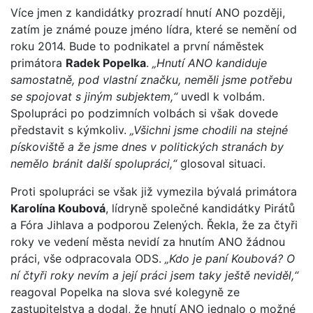
Více jmen z kandidátky prozradí hnutí ANO později,
zatím je známé pouze jméno lídra, které se nemění od
roku 2014. Bude to podnikatel a první náměstek
primátora
Radek Popelka
.
„Hnutí ANO kandiduje
samostatně, pod vlastní značku, neměli jsme potřebu
se spojovat s jiným subjektem,“
uvedl k volbám.
Spolupráci po podzimních volbách si však dovede
představit s kýmkoliv.
„Všichni jsme chodili na stejné
pískoviště a že jsme dnes v politických stranách by
nemělo bránit další spolupráci,“
glosoval situaci.
Proti spolupráci se však již vymezila bývalá primátora
Karolína Koubová
, lídryně společné kandidátky Pirátů
a Fóra Jihlava a podporou Zelených. Řekla, že za čtyři
roky ve vedení města nevidí za hnutím ANO žádnou
práci, vše odpracovala ODS.
„Kdo je paní Koubová? O
ní čtyři roky nevím a její práci jsem taky ještě neviděl,“
reagoval Popelka na slova své kolegyně ze
zastupitelstva a dodal, že hnutí ANO jednalo o možné