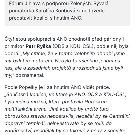
Fórum Jihlava s podporou Zelených. Bývalá
primátorka Karolína Koubová si nedovede
představit koalici s hnutím ANO.
Čtyřletou spolupráci s ANO zhodnotil před pár dny i
primátor
Petr Ryška
(ODS a KDU-ČSL), podle něj byla
dobrá.
„My cítíme, že v tomto volebním období jsme
my byli tím motorem. Nebylo to všechno jenom na
nás, ale u zásadních projektů a rozhodnutí jsme byli
my,"
poznamenal.
Podle Popelky je i za hnutím ANO vidět práce.
„Současná koalice, ve které je ANO, ODS a KDU-ČSL,
byla jediná možná, která postavila Horáckou
multifunkční arénu. Jiná koalice by určitě tuto
obrovskou stavbu nepostavila, nezačal by se Centrální
dopravní terminál, neinvestovalo by se tolik do
vodárenství, neudělali by se takové změny v sociální