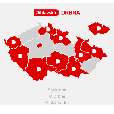
Soukromí
O Drbně
Etický kodex
Kontakty