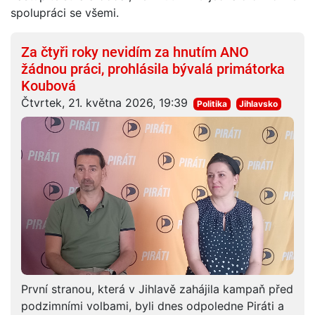
spolupráci se všemi.
Za čtyři roky nevidím za hnutím ANO
žádnou práci, prohlásila bývalá primátorka
Koubová
Čtvrtek, 21. května 2026, 19:39
Politika
Jihlavsko
První stranou, která v Jihlavě zahájila kampaň před
podzimními volbami, byli dnes odpoledne Piráti a