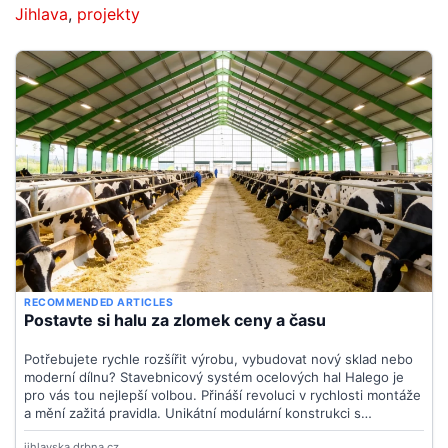
Jihlava
,
projekty