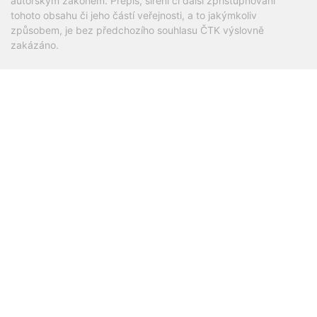
autorským zákonem. Přepis, šíření či další zpřístupňování
tohoto obsahu či jeho částí veřejnosti, a to jakýmkoliv
způsobem, je bez předchozího souhlasu ČTK výslovně
zakázáno.