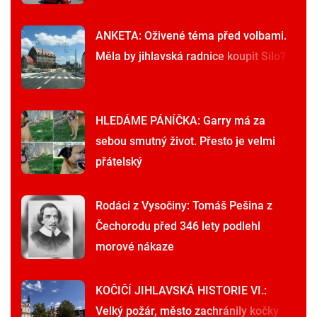
ANKETA: Oživené téma před volbami.
Měla by jihlavská radnice koupit Silo?
HLEDÁME PÁNÍČKA: Garry má za
sebou smutný život. Přesto je velmi
přátelský
Rodáci z Vysočiny: Tomáš Pešina z
Čechorodu před 346 lety podlehl
morové nákaze
KOČIČÍ JIHLAVSKÁ HISTORIE VI.:
Velký požár, město zachránily kočky