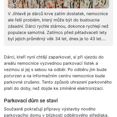
V Jihlavě je dárců krve zatím dostatek, nemocnice
ale řeší problém, který může být do budoucna
zásadní. Dárci rychle stárnou, dokonce rychleji než
populace samotná. Zatímco před pětadvaceti lety
byl jejich průměrný věk 34 let, dnes je to 43 let....
Dárci, kteří nyní chtějí zaparkovat, si při vjezdu do
areálu nemocnice vyzvednou parkovací lístek a
vezmou si jej s sebou na odběr. Po odběru jim bude
potvrzen a na informačním centru nemocnice bude
parkovné zrušeno. Tento způsob uhrazení parkovného
platí do doby, než dojde ke zmíněné elektronizaci.
Parkovací dům se staví
Současně pokračují přípravy výstavby nového
parkovacího domu v blízkosti odběrového střediska,