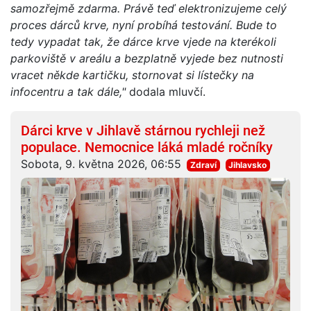
samozřejmě zdarma. Právě teď elektronizujeme celý
proces dárců krve, nyní probíhá testování. Bude to
tedy vypadat tak, že dárce krve vjede na kterékoli
parkoviště v areálu a bezplatně vyjede bez nutnosti
vracet někde kartičku, stornovat si lístečky na
infocentru a tak dále,"
dodala mluvčí.
Dárci krve v Jihlavě stárnou rychleji než
populace. Nemocnice láká mladé ročníky
Sobota, 9. května 2026, 06:55
Zdraví
Jihlavsko