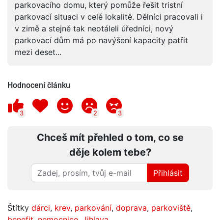
parkovacího domu, který pomůže řešit tristní
parkovací situaci v celé lokalitě. Dělníci pracovali i
v zimě a stejně tak neotáleli úředníci, nový
parkovací dům má po navýšení kapacity patřit
mezi deset...
Hodnocení článku
3
2
3
Chceš mít přehled o tom, co se
děje kolem tebe?
Přihlásit
Štítky
dárci
,
krev
,
parkování
,
doprava
,
parkoviště
,
benefit
,
nemocnice
,
Jihlava