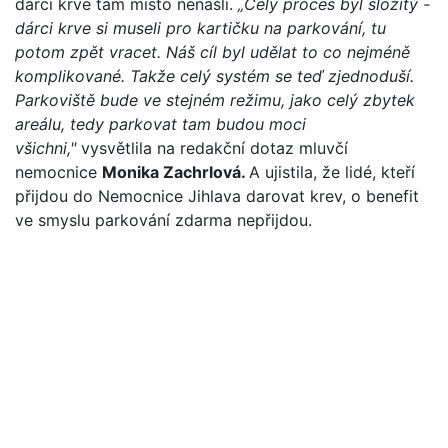
dárci krve tam místo nenašli.
„Celý proces byl složitý -
dárci krve si museli pro kartičku na parkování, tu
potom zpět vracet. Náš cíl byl udělat to co nejméně
komplikované. Takže celý systém se teď zjednoduší.
Parkoviště bude ve stejném režimu, jako celý zbytek
areálu, tedy parkovat tam budou moci
všichni,"
vysvětlila na redakční dotaz mluvčí
nemocnice
Monika Zachrlová.
A ujistila, že lidé, kteří
přijdou do Nemocnice Jihlava darovat krev, o benefit
ve smyslu parkování zdarma nepřijdou.