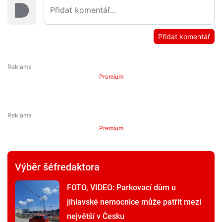
Přidat komentář
Premium
Premium
Výběr šéfredaktora
FOTO, VIDEO: Parkovací dům u
jihlavské nemocnice může patřit mezi
největší v Česku