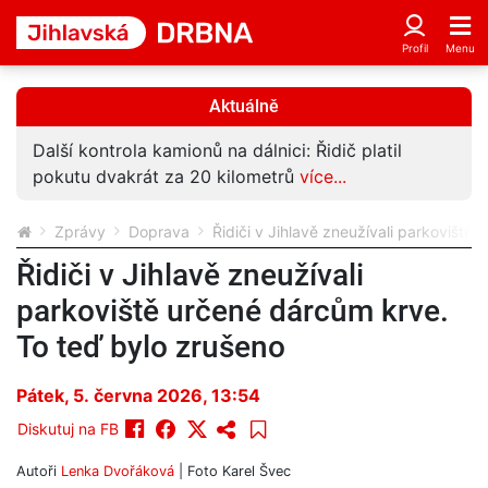
Aktuálně
Další kontrola kamionů na dálnici: Řidič platil
pokutu dvakrát za 20 kilometrů
více...
Zprávy
Doprava
Řidiči v Jihlavě zneužívali parkoviště
Řidiči v Jihlavě zneužívali
parkoviště určené dárcům krve.
To teď bylo zrušeno
Pátek, 5. června 2026, 13:54
Diskutuj na FB
Autoři
Lenka Dvořáková
| Foto
Karel Švec