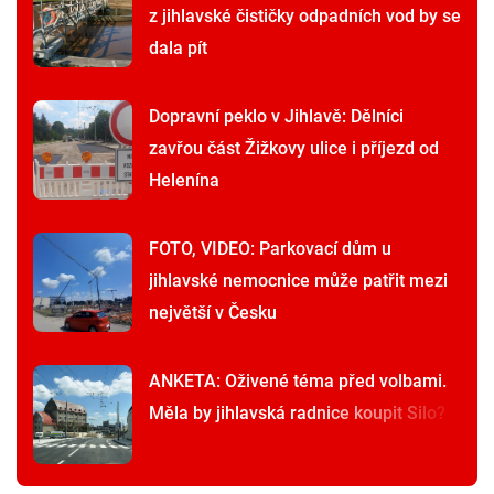
z jihlavské čističky odpadních vod by se
dala pít
Dopravní peklo v Jihlavě: Dělníci
zavřou část Žižkovy ulice i příjezd od
Helenína
FOTO, VIDEO: Parkovací dům u
jihlavské nemocnice může patřit mezi
největší v Česku
ANKETA: Oživené téma před volbami.
Měla by jihlavská radnice koupit Silo?