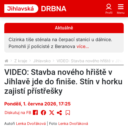
Aktuálně
Cizinka tiše sténala na čerpací stanici u dálnice.
Pomohli jí policisté z Beranova
více...
Z kraje
Jihlavsko
VIDEO: Stavba nového hřiště v Jihlavě j
VIDEO: Stavba nového hřiště v
Jihlavě jde do finiše. Stín v horku
zajistí přístřešky
Pondělí, 1. června 2026, 17:25
Diskutuj na FB
Autoři
Lenka Dvořáková
| Foto
Lenka Dvořáková