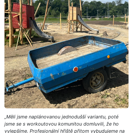
„Měli jsme naplánovanou jednodušší variantu, poté
jsme se s workoutovou komunitou domluvili, že ho
vylepšíme. Profesionální hřiště přitom vybudujeme na