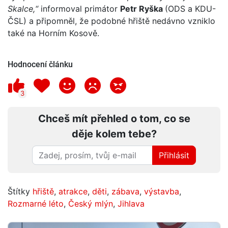
Skalce,“
informoval primátor
Petr Ryška
(ODS a KDU-
ČSL) a připomněl, že podobné hřiště nedávno vzniklo
také na Horním Kosově.
Hodnocení článku
3
Chceš mít přehled o tom, co se
děje kolem tebe?
Přihlásit
Štítky
hřiště
,
atrakce
,
děti
,
zábava
,
výstavba
,
Rozmarné léto
,
Český mlýn
,
Jihlava