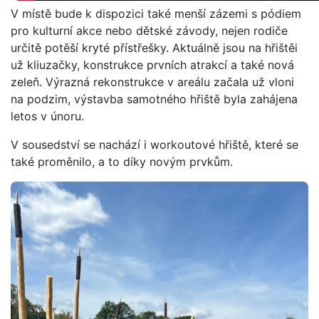
V místě bude k dispozici také menší zázemi s pódiem
pro kulturní akce nebo dětské závody, nejen rodiče
určitě potěší kryté přístřešky. Aktuálně jsou na hřištěi
už kliuzačky, konstrukce prvních atrakcí a také nová
zeleň. Výrazná rekonstrukce v areálu začala už vloni
na podzim, výstavba samotného hřiště byla zahájena
letos v únoru.
V sousedství se nachází i workoutové hřiště, které se
také proměnilo, a to díky novým prvkům.