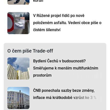
korun
V Růžené projel řidič po nově
položeném asfaltu. Vedení obce píše o
čistém šílenství
O čem píše Trade-off
Bydlení Čechů v budoucnosti?
Směřujeme k menším multifunkčním
prostorům
ČNB ponechala sazby beze změny,
inflace má krátkodobě vzrůst ke 3 %