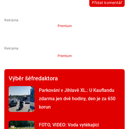
Přidat komentář
Premium
Premium
Výběr šéfredaktora
Parkování v Jihlavě XL.: U Kauflandu
zdarma jen dvě hodiny, den je za 650
korun
FOTO, VIDEO: Voda vytékající