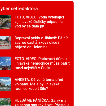
ýběr šéfredaktora
FOTO, VIDEO: Voda vytékající
z jihlavské čističky odpadních
vod by se dala pít
Dopravní peklo v Jihlavě: Dělníci
zavřou část Žižkovy ulice i
příjezd od Helenína
FOTO, VIDEO: Parkovací dům u
jihlavské nemocnice může patřit
mezi největší v Česku
ANKETA: Oživené téma před
volbami. Měla by jihlavská
radnice koupit Silo?
HLEDÁME PÁNÍČKA: Garry má
za sebou smutný život. Přesto je