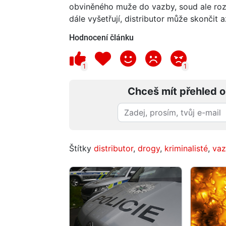
obviněného muže do vazby, soud ale rozh
dále vyšetřují, distributor může skončit a
Hodnocení článku
1
1
Chceš mít přehled o
Štítky
distributor
,
drogy
,
kriminalisté
,
va