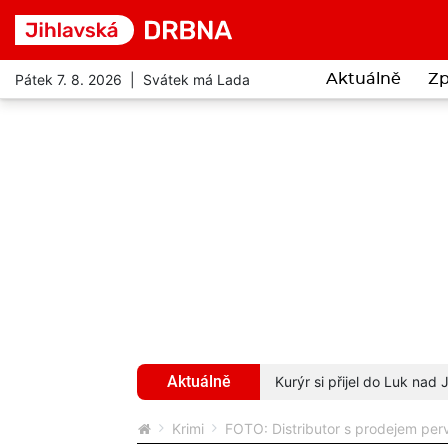
Pátek 7. 8. 2026 | Svátek má Lada
Aktuálně
Zp
Aktuálně
. Po zásahu policie skončil v poutech
více...
Starosta Polné uvěřil, že 
Krimi
FOTO: Distributor s prodejem pervi