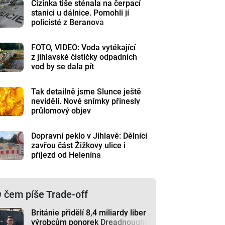
Cizinka tiše sténala na čerpací
stanici u dálnice. Pomohli jí
policisté z Beranova
FOTO, VIDEO: Voda vytékající
z jihlavské čističky odpadních
vod by se dala pít
Tak detailně jsme Slunce ještě
neviděli. Nové snímky přinesly
průlomový objev
Dopravní peklo v Jihlavě: Dělníci
zavřou část Žižkovy ulice i
příjezd od Helenína
 čem píše Trade-off
Británie přidělí 8,4 miliardy liber
výrobcům ponorek Dreadnought