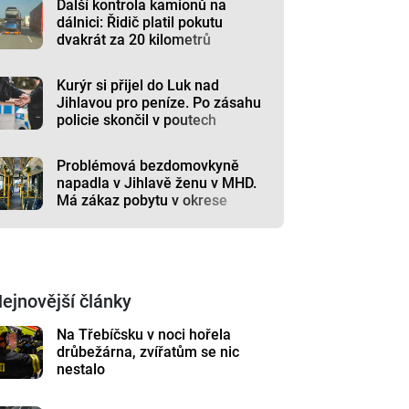
Další kontrola kamionů na
dálnici: Řidič platil pokutu
dvakrát za 20 kilometrů
Kurýr si přijel do Luk nad
Jihlavou pro peníze. Po zásahu
policie skončil v poutech
Problémová bezdomovkyně
napadla v Jihlavě ženu v MHD.
Má zákaz pobytu v okrese
ejnovější články
Na Třebíčsku v noci hořela
drůbežárna, zvířatům se nic
nestalo