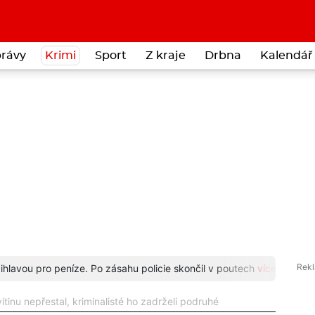
rávy
Krimi
Sport
Z kraje
Drbna
Kalendář 
dříve investoval do bitcoinů. Stal se obětí podvodníků
více...
Senior
tinu nepřestal, kriminalisté ho zadrželi podruhé