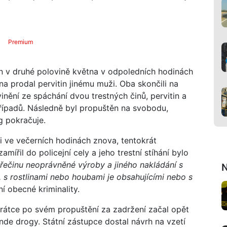
Premium
 v druhé polovině května v odpoledních hodinách
a prodal pervitin jinému muži. Oba skončili na
vinění ze spáchání dvou trestných činů, pervitin a
řípadů. Následně byl propuštěn na svobodu,
rog pokračuje.
 ve večerních hodinách znova, tentokrát
amířil do policejní cely a jeho trestní stíhání bylo
řečinu neoprávněné výroby a jiného nakládání s
N
s rostlinami nebo houbami je obsahujícími nebo s
í obecné kriminality.
krátce po svém propuštění za zadržení začal opět
inde drogy. Státní zástupce dostal návrh na vzetí