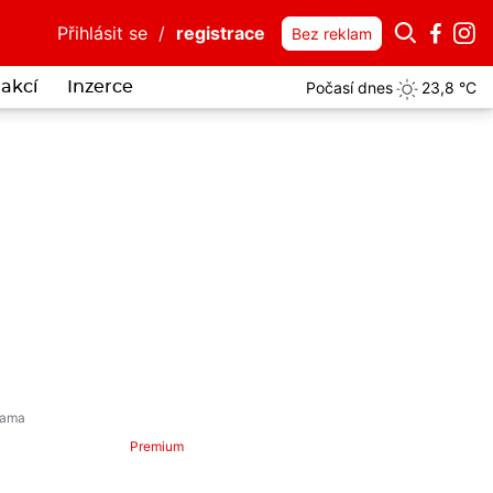
Přihlásit se
/
registrace
Bez reklam
Počasí dnes
23,8 °C
akcí
Inzerce
 srazil cyklisty a z místa ujel, nyní mu hrozí až pět let ve vězení
více..
Premium