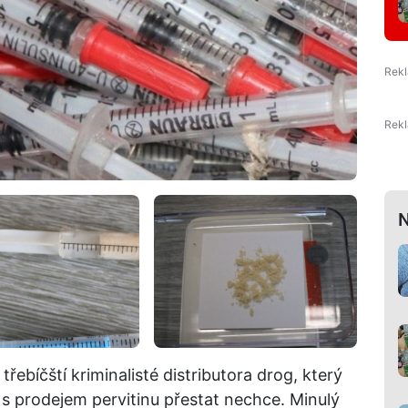
N
řebíčští kriminalisté distributora drog, který
s prodejem pervitinu přestat nechce. Minulý