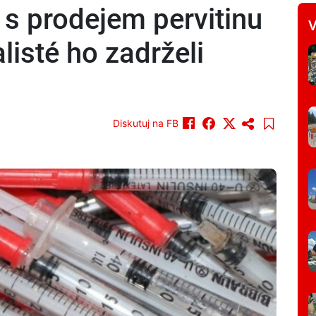
 s prodejem pervitinu
V
listé ho zadrželi
Diskutuj na FB