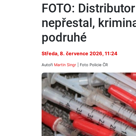
FOTO: Distributor
nepřestal, krimina
podruhé
Středa, 8. července 2026, 11:24
Autoři
Martin Singr
| Foto
Policie ČR