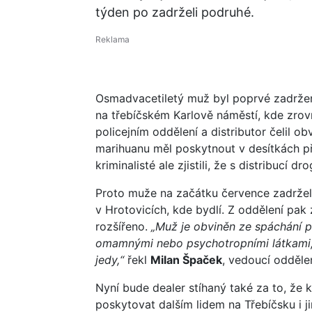
týden po zadrželi podruhé.
Osmadvacetiletý muž byl poprvé zadržen
na třebíčském Karlově náměstí, kde zrovn
policejním oddělení a distributor čelil ob
marihuanu měl poskytnout v desítkách p
kriminalisté ale zjistili, že s distribucí d
Proto muže na začátku července zadrželi
v Hrotovicích, kde bydlí. Z oddělení pak z
rozšířeno.
„Muž je obviněn ze spáchání p
omamnými nebo psychotropními látkami, 
jedy,“
řekl
Milan Špaček
, vedoucí oddělen
Nyní bude dealer stíhaný také za to, že 
poskytovat dalším lidem na Třebíčsku i j