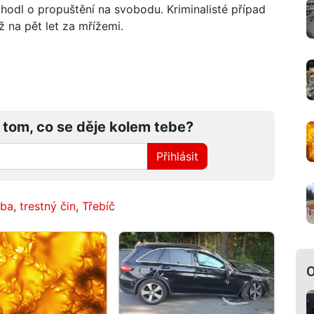
odl o propuštění na svobodu. Kriminalisté případ
ž na pět let za mřížemi.
 tom, co se děje kolem tebe?
Přihlásit
zba
,
trestný čin
,
Třebíč
O