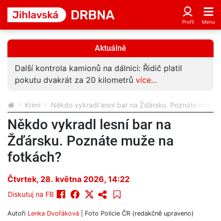
Aktuálně
Další kontrola kamionů na dálnici: Řidič platil
pokutu dvakrát za 20 kilometrů
více...
Krimi
Někdo vykradl lesní bar na Žďársku. Poznáte muže 
Někdo vykradl lesní bar na
Žďársku. Poznáte muže na
fotkách?
Čtvrtek, 28. května 2026, 14:22
Diskutuj na FB
Autoři
Lenka Dvořáková
| Foto
Policie ČR (redakčně upraveno)