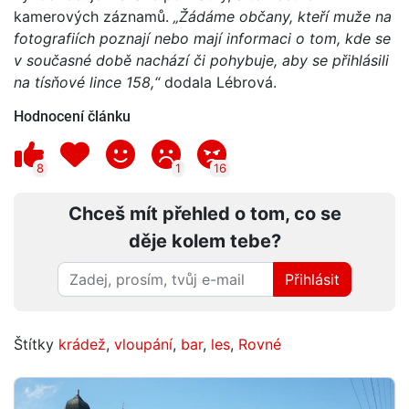
kamerových záznamů.
„Žádáme občany, kteří muže na
fotografiích poznají nebo mají informaci o tom, kde se
v současné době nachází či pohybuje, aby se přihlásili
na tísňové lince 158,“
dodala Lébrová.
Hodnocení článku
8
1
16
Chceš mít přehled o tom, co se
děje kolem tebe?
Přihlásit
Štítky
krádež
,
vloupání
,
bar
,
les
,
Rovné