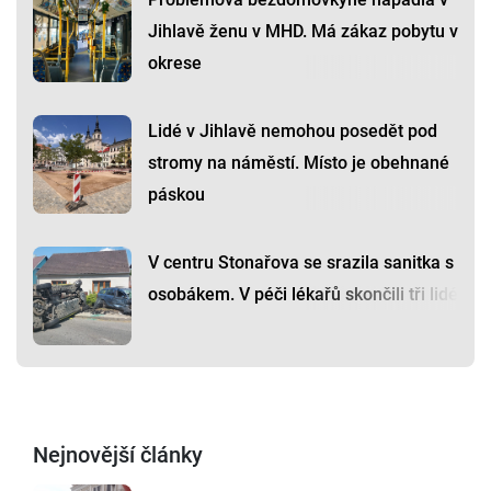
Jihlavě ženu v MHD. Má zákaz pobytu v
okrese
Lidé v Jihlavě nemohou posedět pod
stromy na náměstí. Místo je obehnané
páskou
V centru Stonařova se srazila sanitka s
osobákem. V péči lékařů skončili tři lidé
Nejnovější články