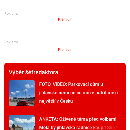
Premium
Premium
Výběr šéfredaktora
FOTO, VIDEO: Parkovací dům u
jihlavské nemocnice může patřit mezi
největší v Česku
ANKETA: Oživené téma před volbami.
Měla by jihlavská radnice koupit Silo?