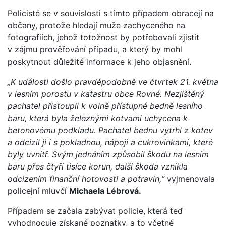
Policisté se v souvislosti s tímto případem obracejí na
občany, protože hledají muže zachyceného na
fotografiích, jehož totožnost by potřebovali zjistit
v zájmu prověřování případu, a který by mohl
poskytnout důležité informace k jeho objasnění.
„K události došlo pravděpodobně ve čtvrtek 21. května
v lesním porostu v katastru obce Rovné. Nezjištěný
pachatel přistoupil k volně přístupné bedně lesního
baru, která byla železnými kotvami uchycena k
betonovému podkladu. Pachatel bednu vytrhl z kotev
a odcizil ji i s pokladnou, nápoji a cukrovinkami, které
byly uvnitř. Svým jednáním způsobil škodu na lesním
baru přes čtyři tisíce korun, další škoda vznikla
odcizením finanční hotovosti a potravin,“
vyjmenovala
policejní mluvčí
Michaela Lébrová.
Případem se začala zabývat policie, která teď
vyhodnocuje získané poznatky, a to včetně