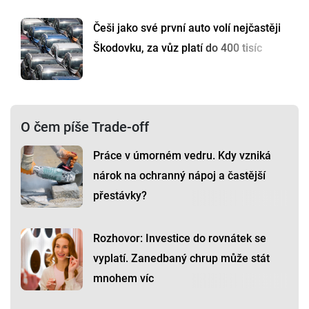
Češi jako své první auto volí nejčastěji
Škodovku, za vůz platí do 400 tisíc
O čem píše Trade-off
Práce v úmorném vedru. Kdy vzniká
nárok na ochranný nápoj a častější
přestávky?
Rozhovor: Investice do rovnátek se
vyplatí. Zanedbaný chrup může stát
mnohem víc