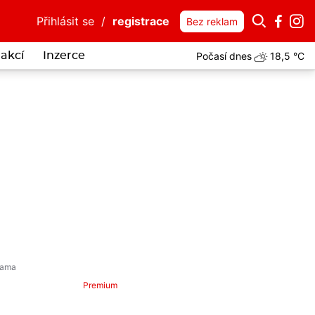
Přihlásit se
/
registrace
Bez reklam
Počasí dnes
18,5 °C
akcí
Inzerce
a tiše sténala na čerpací stanici u dálnice. Pomohli jí policisté z Ber
Premium