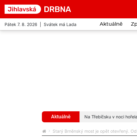
Pátek 7. 8. 2026 | Svátek má Lada
Aktuálně
Zp
Aktuálně
itcoinů. Stal se obětí podvodníků
více...
Na Třebíčsku v noci hořel
Starý Brněnský most je opět otevřený. Od