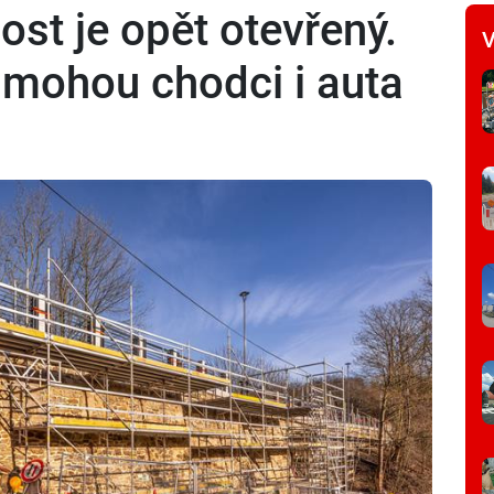
st je opět otevřený.
V
j mohou chodci i auta