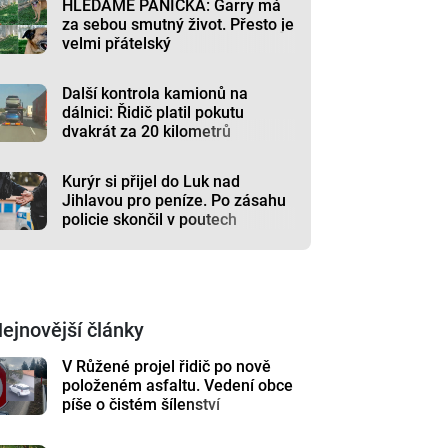
HLEDÁME PÁNÍČKA: Garry má
za sebou smutný život. Přesto je
velmi přátelský
Další kontrola kamionů na
dálnici: Řidič platil pokutu
dvakrát za 20 kilometrů
Kurýr si přijel do Luk nad
Jihlavou pro peníze. Po zásahu
policie skončil v poutech
ejnovější články
V Růžené projel řidič po nově
položeném asfaltu. Vedení obce
píše o čistém šílenství