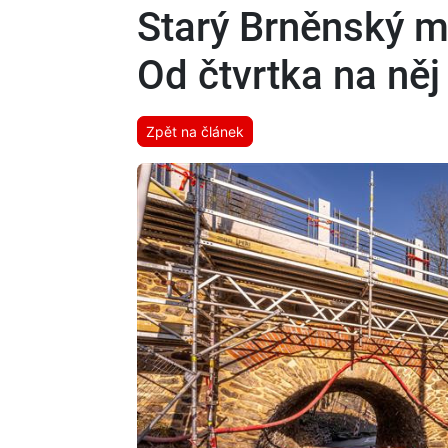
Starý Brněnský mo
Od čtvrtka na ně
Zpět na článek