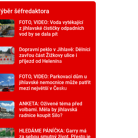
ýběr šéfredaktora
FOTO, VIDEO: Voda vytékající
z jihlavské čističky odpadních
vod by se dala pít
Dopravní peklo v Jihlavě: Dělníci
zavřou část Žižkovy ulice i
příjezd od Helenína
FOTO, VIDEO: Parkovací dům u
jihlavské nemocnice může patřit
mezi největší v Česku
ANKETA: Oživené téma před
volbami. Měla by jihlavská
radnice koupit Silo?
HLEDÁME PÁNÍČKA: Garry má
za sebou smutný život. Přesto je