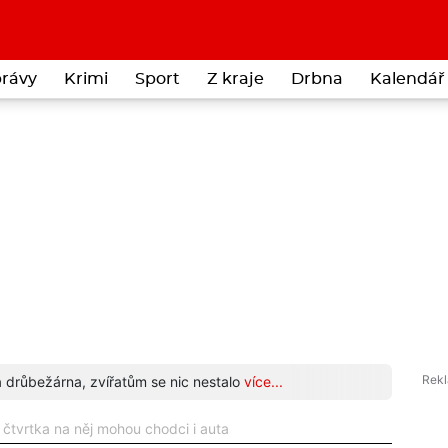
rávy
Krimi
Sport
Z kraje
Drbna
Kalendář 
a drůbežárna, zvířatům se nic nestalo
více...
Cizink
 čtvrtka na něj mohou chodci i auta