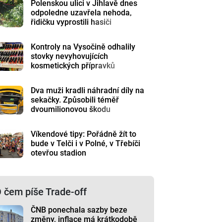
Polenskou ulici v Jihlavě dnes
odpoledne uzavřela nehoda,
řidičku vyprostili hasiči
Kontroly na Vysočině odhalily
stovky nevyhovujících
kosmetických přípravků
Dva muži kradli náhradní díly na
sekačky. Způsobili téměř
dvoumilionovou škodu
Víkendové tipy: Pořádně žít to
bude v Telči i v Polné, v Třebíči
otevřou stadion
 čem píše Trade-off
ČNB ponechala sazby beze
změny, inflace má krátkodobě