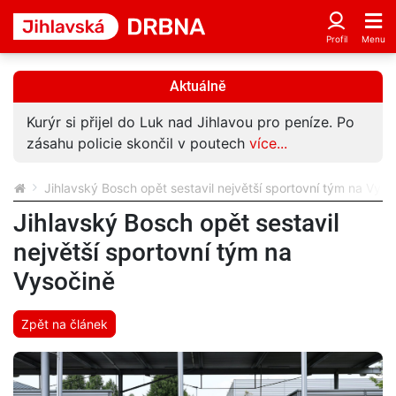
Aktuálně
Kurýr si přijel do Luk nad Jihlavou pro peníze. Po
zásahu policie skončil v poutech
více...
Jihlavský Bosch opět sestavil největší sportovní tým na Vyso
Jihlavský Bosch opět sestavil
největší sportovní tým na
Vysočině
Zpět na článek