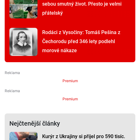
sebou smutný život. Přesto je velmi
přátelský
Rodáci z Vysočiny: Tomáš Pešina z
Čechorodu před 346 lety podlehl
morové nákaze
Premium
Premium
Nejčtenější články
Kurýr z Ukrajiny si přijel pro 590 tisíc.