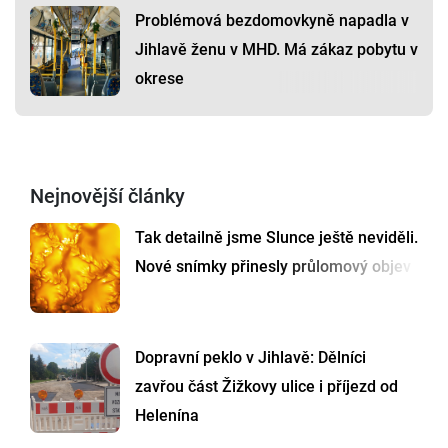
Problémová bezdomovkyně napadla v
Jihlavě ženu v MHD. Má zákaz pobytu v
okrese
Nejnovější články
Tak detailně jsme Slunce ještě neviděli.
Nové snímky přinesly průlomový objev
Dopravní peklo v Jihlavě: Dělníci
zavřou část Žižkovy ulice i příjezd od
Helenína